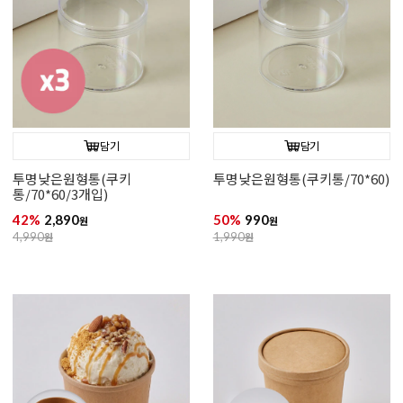
담기
담기
투명낮은원형통(쿠키
투명낮은원형통(쿠키통/70*60)
통/70*60/3개입)
42%
2,890
50%
990
원
원
4,990
원
1,990
원