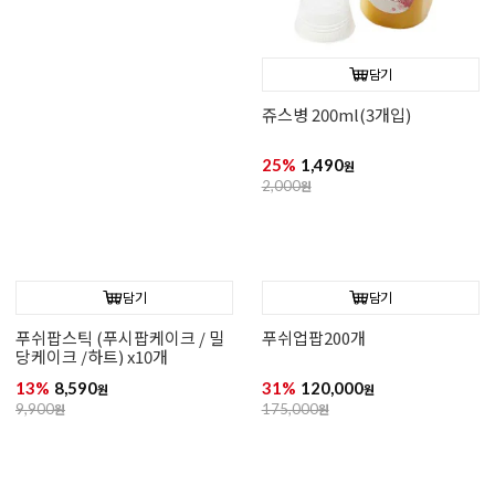
담기
담기
일회용 스푼포크(10개입)
(500개)아이스크림스틱
72*7mm(소)
14%
1,290
21%
25,500
원
원
1,500
원
32,500
원
담기
담기