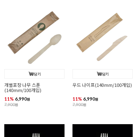
담기
담기
개별포장 나무 스푼
우드 나이프(140mm/100개입)
(140mm/100개입)
11%
6,990
11%
6,990
원
원
7,900
원
7,900
원