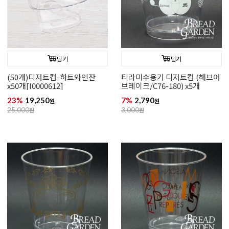
담기
담기
(50개)디저트컵-하트와인잔
티라미수용기 디저트컵 (해브어
x50개[I0000612]
브레이크/C76-180) x5개
23%
19,250
7%
2,790
원
원
25,000
원
3,000
원