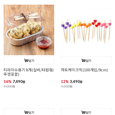
담기
담기
티라미수용기 8개(실버/타원형/
하트케이크픽(100개입/9cm)
뚜껑포함)
16%
7,490
12%
3,490
원
원
9,000
원
4,000
원
담기
담기