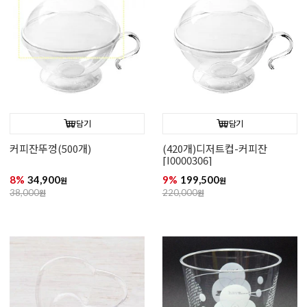
담기
담기
커피잔뚜껑(500개)
(420개)디저트컵-커피잔
[I0000306]
8%
34,900
9%
199,500
원
원
38,000
원
220,000
원