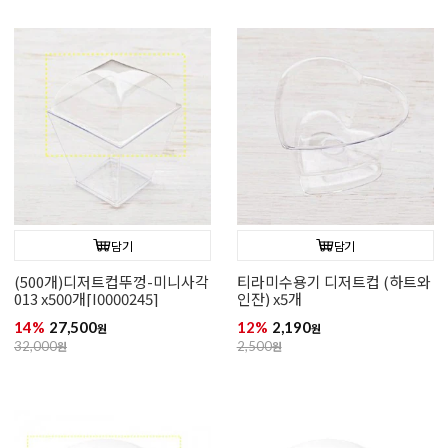
담기
담기
(500개)디저트컵뚜껑-미니사각
티라미수용기 디저트컵 (하트와
013 x500개[I0000245]
인잔) x5개
14%
27,500
12%
2,190
원
원
32,000
원
2,500
원