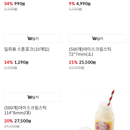
담기
담기
분위기있는 일회용 포크-브라운
[100개입]일회용포크-브라운
(10개입)
34%
990
9%
4,990
원
원
1,500
원
5,500
원