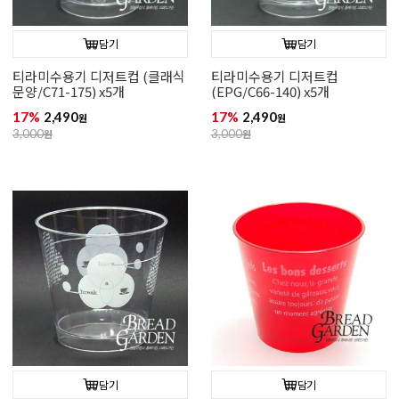
담기
담기
티라미수용기 디저트컵 (클래식
티라미수용기 디저트컵
문양/C71-175) x5개
(EPG/C66-140) x5개
17%
2,490
17%
2,490
원
원
3,000
원
3,000
원
담기
담기