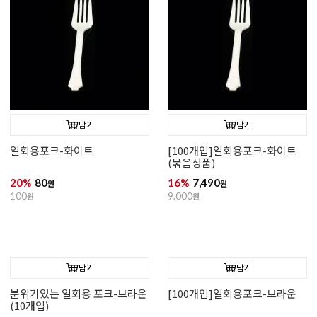
담기
담기
일회용포크-화이트
[100개입]일회용포크-화이트
(묶음상품)
20%
80
16%
7,490
원
원
100
원
9,000
원