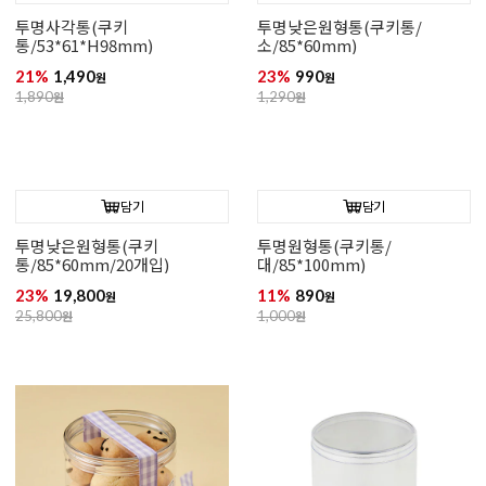
투명사각통(쿠키
투명낮은원형통(쿠키통/
통/53*61*H98mm)
소/85*60mm)
21%
1,490
23%
990
원
원
1,890
원
1,290
원
담기
담기
투명낮은원형통(쿠키
투명원형통(쿠키통/
통/85*60mm/20개입)
대/85*100mm)
23%
19,800
11%
890
원
원
25,800
원
1,000
원