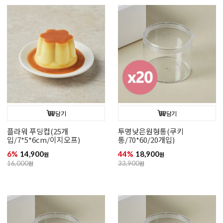
담기
담기
플라워 푸딩컵(25개
투명낮은원형통(쿠키
입/7*5*6cm/이지오프)
통/70*60/20개입)
6%
14,900
44%
18,900
원
원
16,000
원
33,900
원