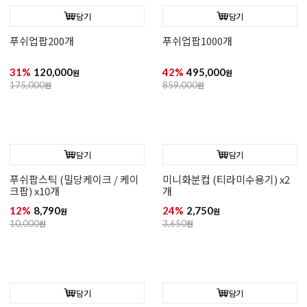
(500개)아이스크림스틱
쥬스병 200ml(3개입)
114*8mm(대)
20%
27,500
25%
1,490
원
원
34,500
원
2,000
원
담기
담기
푸쉬팝스틱 (푸시팝케이크 / 밀
푸쉬업팝200개
당케이크 /하트) x10개
13%
8,590
31%
120,000
원
원