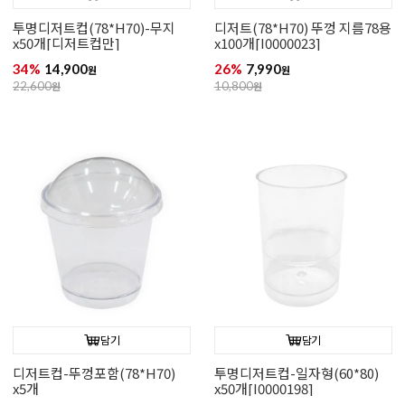
투명디저트컵(78*H70)-무지
디저트(78*H70) 뚜껑 지름78용
x50개[디저트컵만]
x100개[I0000023]
34%
14,900
26%
7,990
원
원
22,600
원
10,800
원
담기
담기
디저트컵-뚜껑포함(78*H70)
투명디저트컵-일자형(60*80)
x5개
x50개[I0000198]