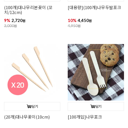
(100개)대나무리본꽂이 (꼬
[대용량](100개)나무두발포크
치/12cm)
9%
2,720
10%
4,450
원
원
3,000
원
4,950
원
담기
담기
(20개)대나무꽂이(10cm)
[100개입]나무포크