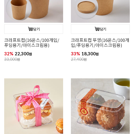
담기
담기
크라프트컵(16온스/100개입/
크라프트컵 뚜껑(16온스/100개
푸딩용기/아이스크림용)
입/푸딩용기/아이스크림용)
32%
22,300
33%
18,300
원
원
33,000
원
27,400
원