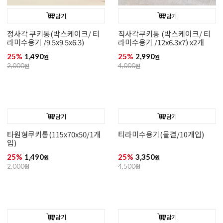
담기
담기
정사각 쿠키통(박스케이크/ 티
직사각쿠키통 (박스케이크/ 티
라미수용기 /9.5x9.5x6.3)
라미수용기 /12x6.3x7) x2개
25%
1,490
25%
2,990
원
원
2,000
원
4,000
원
담기
담기
타원형쿠키통(115x70x50/1개
티라미수용기(물결/10개입)
입)
25%
1,490
25%
3,350
원
원
2,000
원
4,500
원
담기
담기