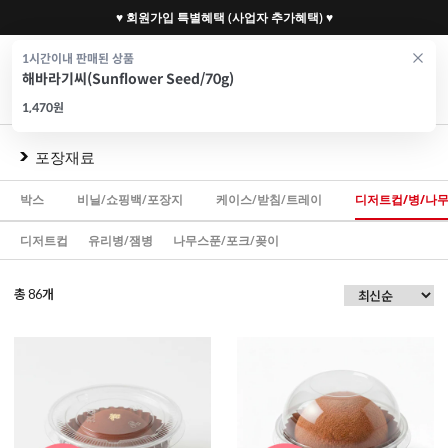
♥ 회원가입 특별혜택 (사업자 추가혜택) ♥
0
1시간이내 판매된 상품
해바라기씨(Sunflower Seed/70g)
재료
도구
포장
가전
특가/혜택
CAFE
1,470원
포장재료
박스
비닐/쇼핑백/포장지
케이스/받침/트레이
디저트컵/병/나
디저트컵
유리병/잼병
나무스푼/포크/꽂이
총
개
86