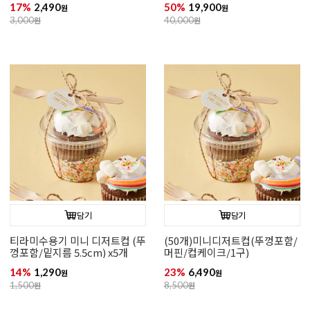
17%
2,490
50%
19,900
원
원
3,000
원
40,000
원
담기
담기
티라미수용기 미니 디저트컵 (뚜
(50개)미니디저트컵(뚜껑포함/
껑포함/밑지름 5.5cm) x5개
머핀/컵케이크/1구)
14%
1,290
23%
6,490
원
원
1,500
원
8,500
원