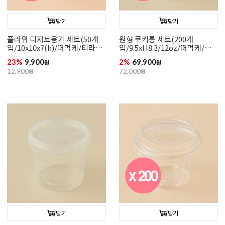
담기
담기
플라워 디저트용기 세트(50개
원형 쿠키통 세트(200개
입/10x10x7(h)/떠먹케/티라미
입/9.5xH8.3/12oz/떠먹케/구
수)
디백)
23%
9,900
2%
69,900
원
원
12,900
원
72,000
원
담기
담기