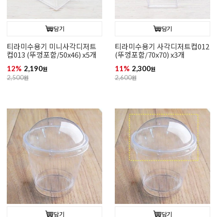
담기
담기
티라미수용기 미니사각디저트
티라미수용기 사각디저트컵012
컵013 (뚜껑포함/50x46) x5개
(뚜껑포함/70x70) x3개
12%
2,190
11%
2,300
원
원
2,500
원
2,600
원
담기
담기