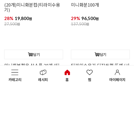
9,900
원
175,000
원
카테고리
레시피
홈
찜
마이페이지
담기
담기
푸쉬업팝200개
푸쉬업팝1000개
31%
120,000
42%
495,000
원
원
175,000
원
859,000
원