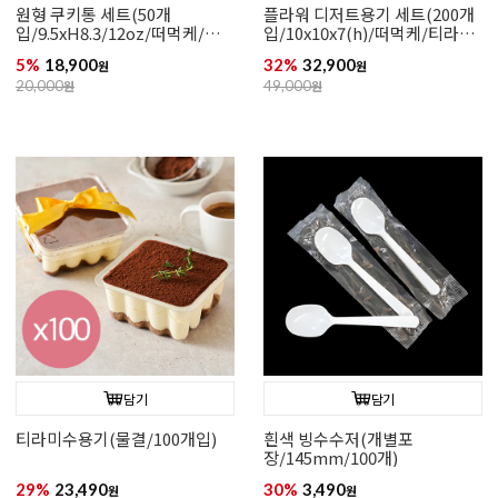
원형 쿠키통 세트(50개
플라워 디저트용기 세트(200개
입/9.5xH8.3/12oz/떠먹케/구
입/10x10x7(h)/떠먹케/티라미
디백)
수)
5%
18,900
32%
32,900
원
원
20,000
원
49,000
원
담기
담기
티라미수용기(물결/100개입)
흰색 빙수수저(개별포
장/145mm/100개)
29%
23,490
30%
3,490
원
원