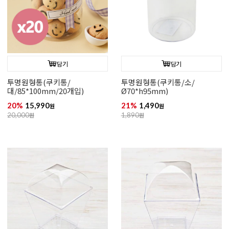
담기
담기
투명원형통(쿠키통/
투명원형통(쿠키통/소/
대/85*100mm/20개입)
Ø70*h95mm)
20%
15,990
21%
1,490
원
원
20,000
원
1,890
원