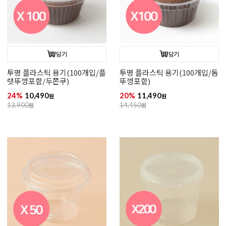
담기
담기
투명 플라스틱 용기(100개입/플
투명 플라스틱 용기(100개입/돔
랫뚜껑포함/두쫀쿠)
뚜껑포함)
24%
10,490
20%
11,490
원
원
13,900
원
14,450
원