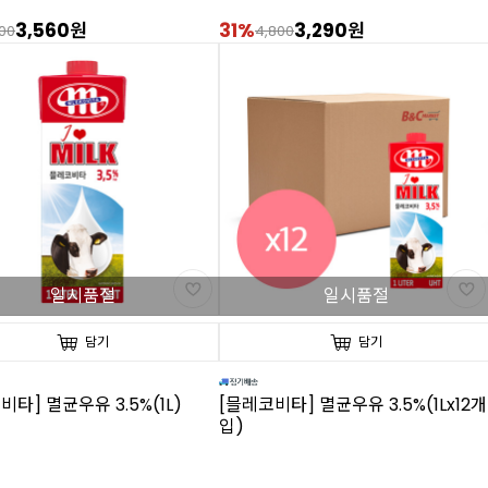
3,560원
31%
3,290원
00
4,800
일시품절
일시품절
담기
담기
비타] 멸균우유 3.5%(1L)
[믈레코비타] 멸균우유 3.5%(1Lx12개
입)