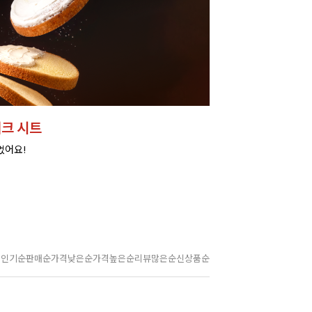
크 시트
었어요!
인기순
판매순
가격낮은순
가격높은순
리뷰많은순
신상품순