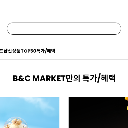
드샵
신상품
TOP50
특가/혜택
B&C MARKET만의 특가/혜택