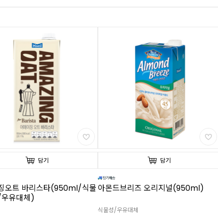
담기
담기
오트 바리스타(950ml/식물
아몬드브리즈 오리지널(950ml)
/우유대체)
식물성/우유대체