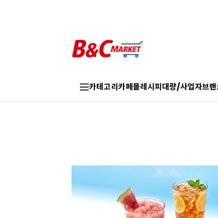
카테고리
카페몰
레시피
대량/사업자
브랜