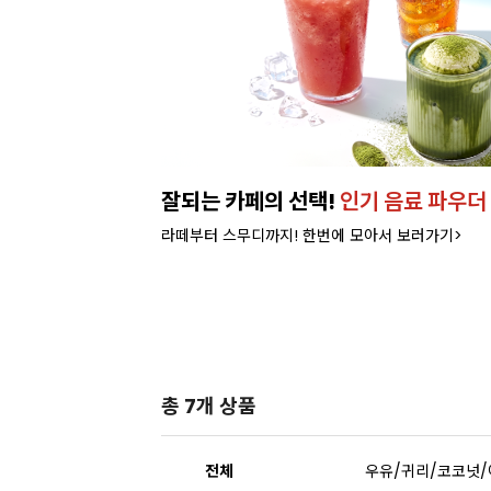
런칭!
잘되는 카페의 선택!
인기 음료 파우더
라떼부터 스무디까지! 한번에 모아서 보러가기>
총 7개 상품
전체
우유/귀리/코코넛