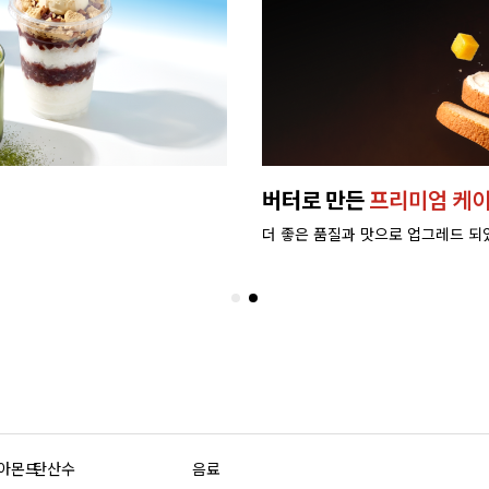
버터로 만든
프리미엄 케이
더 좋은 품질과 맛으로 업그레드 되
/아몬드
탄산수
음료