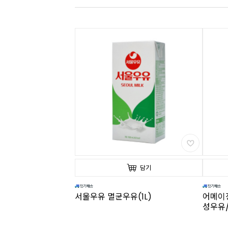
담기
서울우유 멸균우유(1L)
어메이징
성우유