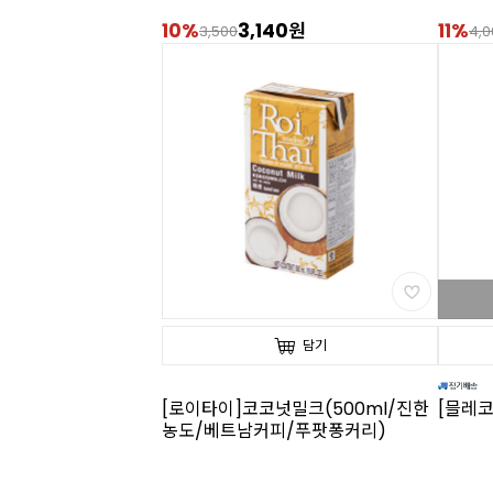
10%
3,140원
11%
3,500
4,0
담기
[로이타이]코코넛밀크(500ml/진한
[믈레코
농도/베트남커피/푸팟퐁커리)