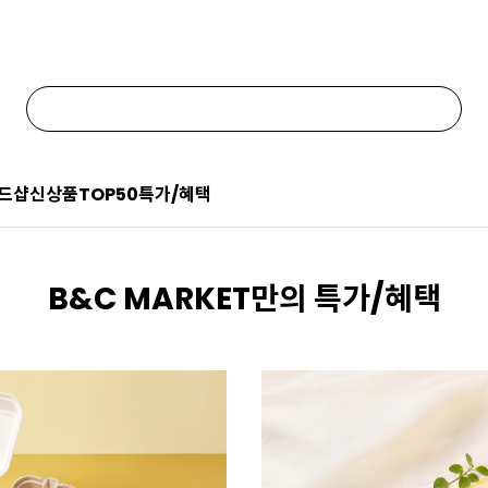
드샵
신상품
TOP50
특가/혜택
B&C MARKET만의 특가/혜택