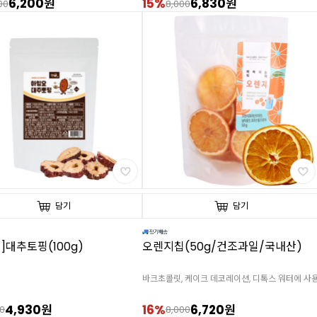
6,200원
15%
6,830원
00
8,000
담기
담기
]대추토핑(100g)
오렌지칩(50g/건조과일/국내산)
바크초콜릿, 케이크 데코레이션, 디톡스 워터에 사
4,930원
16%
6,720원
0
8,000