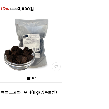
15%
3,990원
4,690
담기
큐브 초코브라우니(1kg/빙수토핑)