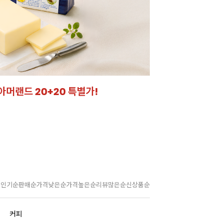
아머랜드 20+20 특별가!
잘되는 카페의 선
라떼부터 스무디까지! 한
인기순
판매순
가격낮은순
가격높은순
리뷰많은순
신상품순
커피