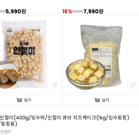
5,990원
16%
7,990원
000
9,500
담기
담기
인절미(400g/빙수떡/인절미
큐브 치즈케이크(1kg/빙수토핑)
/토핑용)
 인절미!