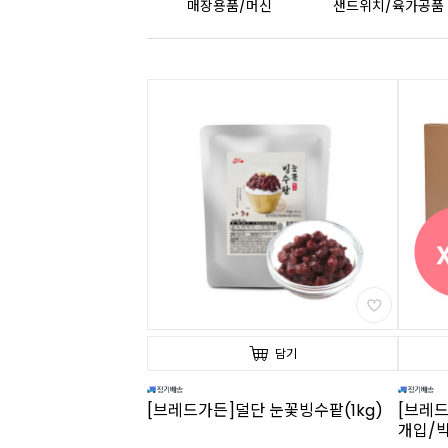
매장용품/머신
샌드위치/육가공품
담기
[브레드가든]덜단 눈꽃빙수팥(1kg)
[브레드
개입/