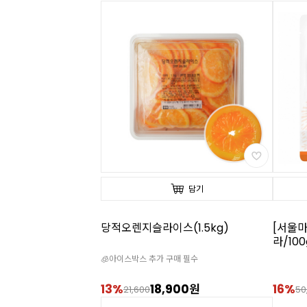
담기
당적오렌지슬라이스(1.5kg)
[서울
라/10
🧊아이스박스 추가 구매 필수
13%
18,900원
16%
21,600
50