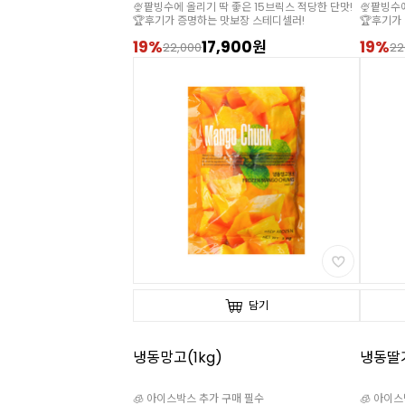
🍨팥빙수에 올리기 딱 좋은 15브릭스 적당한 단맛!
🍨팥빙수
🏆후기가 증명하는 맛보장 스테디셀러!
🏆후기가
19%
17,900원
19%
22,000
22
담기
냉동망고(1kg)
냉동딸기
🧊 아이스박스 추가 구매 필수
🧊 아이