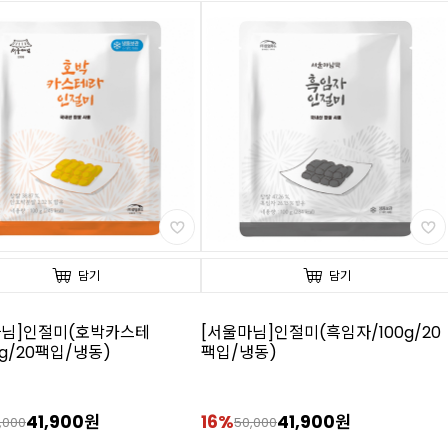
담기
담기
마님]인절미(호박카스테
[서울마님]인절미(흑임자/100g/20
0g/20팩입/냉동)
팩입/냉동)
41,900원
16%
41,900원
,000
50,000