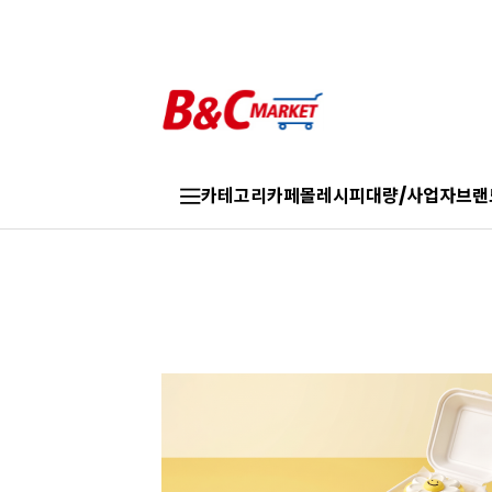
카테고리
카페몰
레시피
대량/사업자
브랜