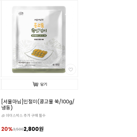
담기
[서울마님]인절미(콩고물 쑥/100g/
냉동)
🧊 아이스박스 추가 구매 필수
20%
2,800원
3,500