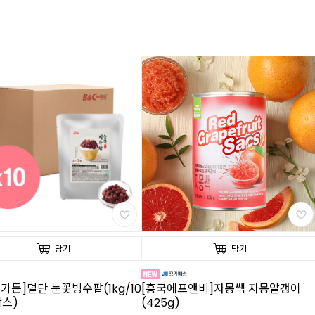
담기
담기
가든]덜단 눈꽃빙수팥(1kg/10
[흥국에프앤비]자몽쌕 자몽알갱이
박스)
(425g)