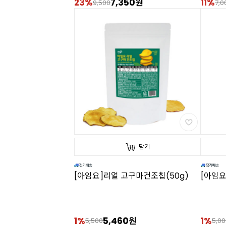
23%
7,350원
11%
9,500
7,0
담기
[아임요]리얼 고구마건조칩(50g)
[아임요
1%
5,460원
1%
5,500
5,00