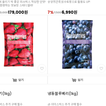
에 올리기 딱 좋은 15브릭스 적당한 단맛!
🍨양쯔간루,빙수토핑으로 활용도 UP!
 증명하는 맛보장 스테디셀러!
179,000원
7%
6,990원
0,000
7,500
담기
담기
(1kg)
냉동블루베리(1kg)
스박스 추가 구매 필수
🧊 아이스박스 추가 구매 필수