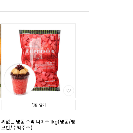
담기
씨없는 냉동 수박 다이스 1kg(냉동/땡
모반/수박주스)