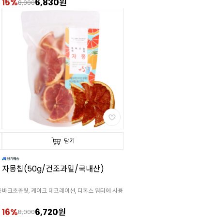
15%
6,830원
8,000
담기
자몽칩(50g/건조과일/국내산)
용
바크초콜릿, 케이크 데코레이션, 디톡스 워터에 사용
16%
6,720원
8,000