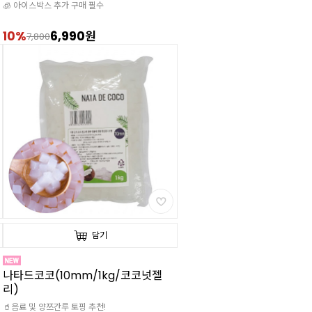
🧊 아이스박스 추가 구매 필수
10%
6,990원
7,800
담기
나타드코코(10mm/1kg/코코넛젤
리)
🥤음료 및 양쯔간루 토핑 추천!