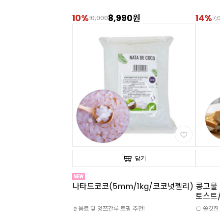
10%
8,990원
14%
10,000
7,
담기
나타드코코(5mm/1kg/코코넛젤리)
콩고물 
토스트
🥤음료 및 양쯔간루 토핑 추천!
🍞 쫄깃한