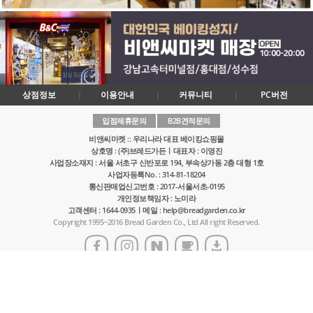
상점정보
이용안내
커뮤니티
PC버전
입점제휴문의
B2B견적문의
비앤씨마켓 :: 우리나라 대표 베이킹쇼핑몰
상호명 : (주)브레드가든ㅣ대표자 : 이영진
사업장소재지 : 서울 서초구 신반포로 194, 부속상가동 2층 대형 1호
사업자등록No. : 314-81-18204
통신판매업신고번호 : 2017-서울서초-0195
개인정보책임자 : 노미라
고객센터 : 1644-0935ㅣ메일 : help@breadgarden.co.kr
Copyright 1995~2016 Bread Garden Co., Ltd All right Reserved.