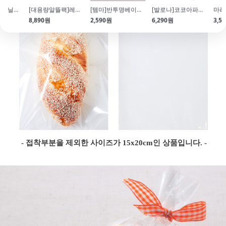
[브레드가든]바닐라푸딩믹스(150g)
[대용량알뜰팩]레몬필(Lemon Peel\/430g)
[템마]반투명베이킹컵(레터링\/CK37\/8개\/59xH45)
[발로나]코코아파우더(80g)
8,890원
2,590원
6,290원
3,5
- 접착부분을 제외한 사이즈가 15x20cm인 상품입니다. -