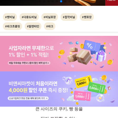
#빵비닐
#다용도비닐
#비닐포장
#접착비닐
#빵포장
#바크초콜릿
#발렌타인
#바크
큰 사이즈의 쿠키, 빵 등을