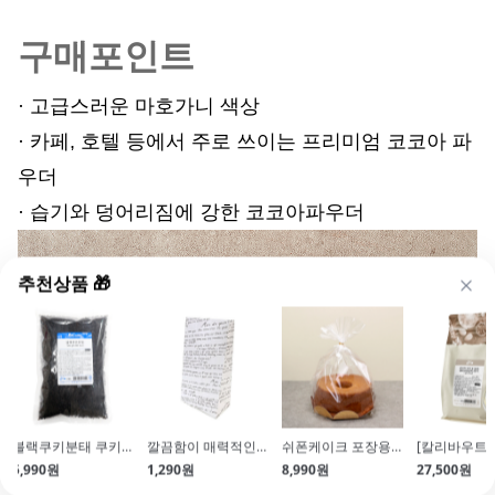
구매포인트
· 고급스러운 마호가니 색상
· 카페, 호텔 등에서 주로 쓰이는 프리미엄 코코아 파
우더
· 습기와 덩어리짐에 강한 코코아파우더
추천상품 🎁
블랙쿠키분태 쿠키크런치 500g
깔끔함이 매력적인 페이퍼백(불문백색\/10매)
쉬폰케이크 포장용비닐 (170*400\/100매\/2호)
5,990원
1,290원
8,990원
27,500원