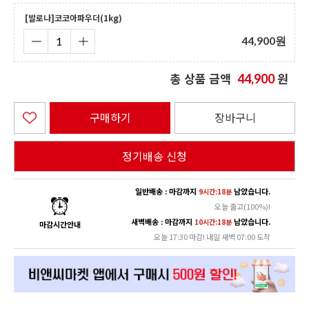
[발로나]코코아파우더(1kg)
44,900
원
총 상품 금액
원
44,900
구매하기
장바구니
정기배송 신청
일반배송 : 마감까지
남았습니다.
9시간:18분
오늘 출고(100%)!
새벽배송 : 마감까지
남았습니다.
10시간:18분
마감시간안내
오늘 17:30 마감! 내일 새벽 07:00 도착