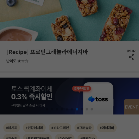
[Recipe] 프로틴그래놀라에너지바
난이도 ★☆☆
#레시피
#건강레시피
#비타그레인
#그래놀라
#에너지바
#뮈슬리
#프로틴그래놀라
#다이어트
#단백질바