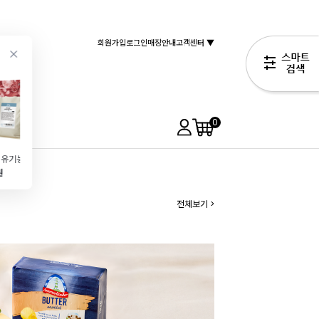
회원가입
로그인
매장안내
고객센터 ▼
0
[kialla]유기농밀가루 중력분(1kg)
[1인 1개] 앵커FP 무염버터(454g) 특가EVENT!
(꽃깍지)모양깍지(No.108\/만두깍지)
큐브 치즈케이크(1kg\/빙수토핑)
원
6,190원
1,190원
23,900원
55,000원
전체보기 >