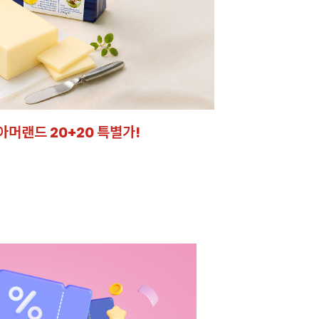
아머랜드 20+20 특별가!
잘되는 카페의 선
라떼부터 스무디까지! 한