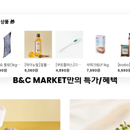
상품 🎁
드샵
신상품
TOP50
특가/혜택
가나슈 필링(1kg\/상온\/초콜릿 커스타드크림)
[마이노멀]알룰로스 액상(485g\/대체당\/설탕대용)
[쿠킹플러스]디지털온도계(CP300\/조리용온도계)
사워크림LP 1kg
990원
9,360원
4,890원
7,990원
6,990
B&C MARKET만의 특가/혜택