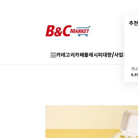
추천
카테고리
카페몰
레시피
대량/사업자
브랜
6,