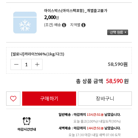
아이스박스(아이스팩포함)_개별출고불가
2,000
원
(조건) 배송
지역별
[발로나]까라이브66%(1kg/다크)
58,590
원
총 상품 금액
원
58,590
구매하기
장바구니
일반배송 : 마감까지
남았습니다.
13시간:51분
오늘 출고(100%)! 내일도착(95%)
새벽배송 : 마감까지
남았습니다.
14시간:51분
마감시간안내
오늘 17:30 마감! 내일 새벽 07:00 도착