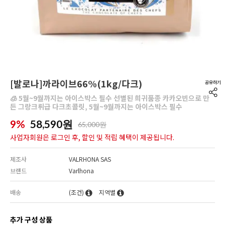
[발로나]까라이브66%(1kg/다크)
🧊 5월~9월까지는 아이스박스 필수 선별된 희귀품종 카카오빈으로 만
든 그랑크뤼급 다크초콜릿, 5월~9월까지는 아이스박스 필수
9%
58,590
원
65,000원
사업자회원은 로그인 후, 할인 및 적립 혜택이 제공됩니다.
제조사
VALRHONA SAS
브랜드
Varlhona
배송
(조건)
지역별
추가 구성 상품