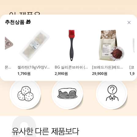
추천상품 🎁
[쉐프메이드]레몬케이크팬_치요다틀 수준의 프리미엄 코팅
젤라틴(19g\/9장\/판)
BG 실리콘브러쉬 (빵솔 빵붓)
[브레드가든]레드코코아파우더(1kg\/프렌치레드)
1,790원
2,990원
29,900원
1,9