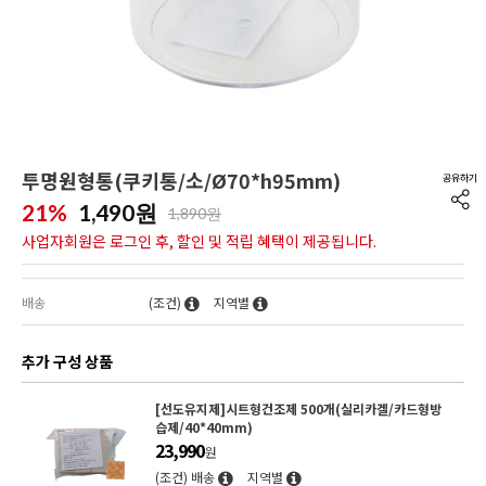
투명원형통(쿠키통/소/Ø70*h95mm)
21%
1,490
원
1,890원
사업자회원은 로그인 후, 할인 및 적립 혜택이 제공됩니다.
배송
(조건)
지역별
추가 구성 상품
[선도유지제]시트형건조제 500개(실리카겔/카드형방
습제/40*40mm)
23,990
원
(조건) 배송
지역별