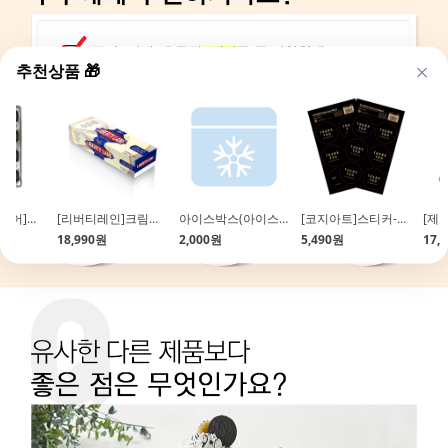
추천상품 🎁
[우정베이크웨어]조가비마들렌12구(실팝T코팅팬)
[리버티레인]크림치즈(1.36kg\/리전트)
아이스박스(아이스팩포함)_개별출고불가
[코지아트]스티커-땡큐(블랙\/20장입)
18,990원
2,000원
5,490원
17,