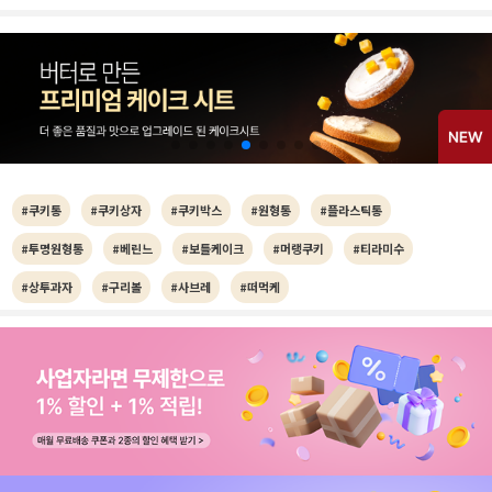
#쿠키통
#쿠키상자
#쿠키박스
#원형통
#플라스틱통
#투명원형통
#베린느
#보틀케이크
#머랭쿠키
#티라미수
#상투과자
#구리볼
#사브레
#떠먹케