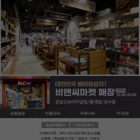
상점정보
이용안내
커뮤니티
PC버전
입점제휴문의
B2B견적문의
비앤씨마켓 :: 우리나라 대표 베이킹쇼핑몰
상호명 : (주)브레드가든ㅣ대표자 : 이영진