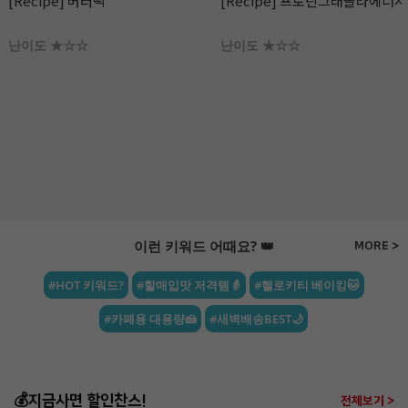
[Recipe] 프로틴그래놀라에너지바
[Recipe] 파로 플레이크 땅콩 &
라즈베리 초콜릿
난이도 ★☆☆
난이도 ★☆☆
이런 키워드 어때요? 👑
MORE >
#HOT 키워드?
#할매입맛 저격템👵
#헬로키티 베이킹🐱
#카페용 대용량🍰
#새벽배송BEST🌙
💰지금사면 할인찬스!
전체보기 >