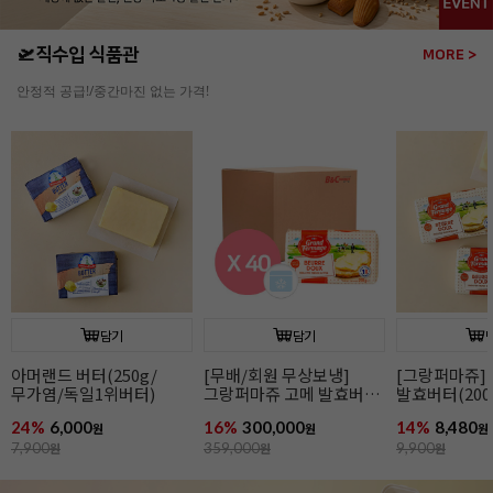
🛫직수입 식품관
MORE >
안정적 공급!/중간마진 없는 가격!
담기
담기
[그랑퍼마쥬] 고메
[무배/회원 무상보냉]
[그랑퍼마쥬]
발효버터(200g/무가염/
그랑퍼마쥬 고메 발효버터
발효버터(200
냉동/프랑스)
(200g*40개입/가염/냉동/
냉동/프랑스)
14%
8,480
16%
300,000
15%
8,480
원
프랑스)
원
원
9,900
원
359,000
원
9,990
원