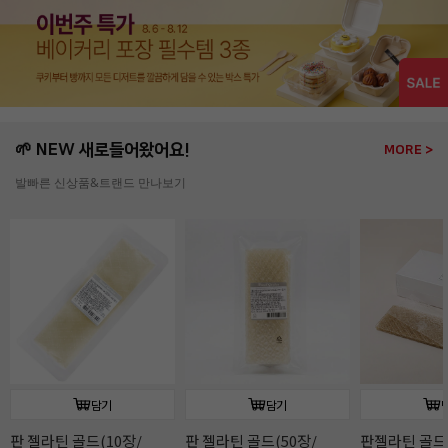
🌱 NEW 새로들어왔어요!
MORE >
발빠른 신상품&트랜드 만나보기
담기
담기
판젤라틴 골드(1kg/소)
[주문배송]로투스
[주문배송]커