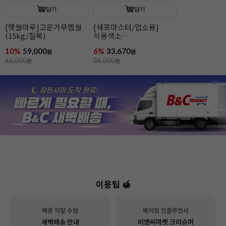
담기
담기
[우피이피]
파티케이크믹스(북어/
[햇쌀마루]
파티케이크믹스(바나나)
고구마)
(15kg/칠복)
6%
14,990
6%
14,990
10%
59,000
원
원
16,000
원
16,000
원
66,000
원
이용팁 🍯
빠른 익일 수령
베이킹 인플루언서
새벽배송 안내
비앤씨마켓 크리슈머