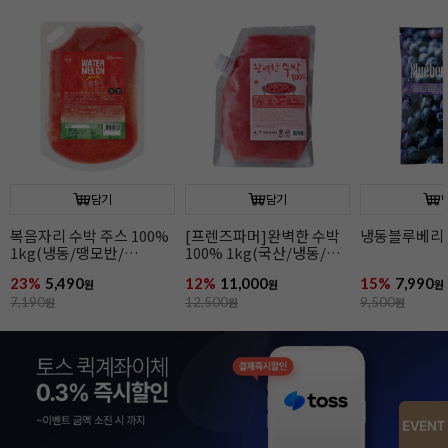
담기
담기
냉동블루베리(1kg)
냉동딸기(1kg)
냉동망고(1kg
15%
7,990
14%
5,990
10%
8,990
원
원
원
9,500
원
7,000
원
10,000
원