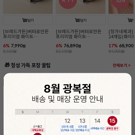
담기
담기
[장가네제과]케이크시트
[장가네제과]케이크시트
[장가네제과
24개입(화이트/미니)
(화이트/미니)
24개입(초코/
17%
68,900
17%
2,900
12%
77,900
원
원
84,000
원
3,500
원
88,800
원
🎁 정성 가득 포장 꿀팁
전체보기 >
베이킹의 완성은 포장!
기간
할인