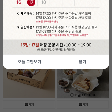
05
일
11
:
54
:
02
담기
담기
속이 잘 보이는 투명 햄버거 상자(50개입/
[코지아트]구움과자박스 (4개입/베이지/
플라스틱)
대)
30%
6,990
21%
5,490
원
원
9,990
원
6,990
원
기간
할인
오늘 그만보기
닫기
05
일
11
:
54
:
02
담기
담기