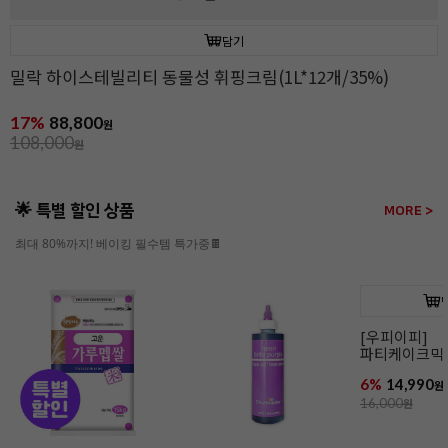
담기
밀락 하이스테빌리티 동물성 휘핑크림(1L*12개/35%)
17%
88,800
원
108,000
원
🌟 특별 할인 상품
MORE >
최대 80%까지! 베이킹 필수템 특가중🍫