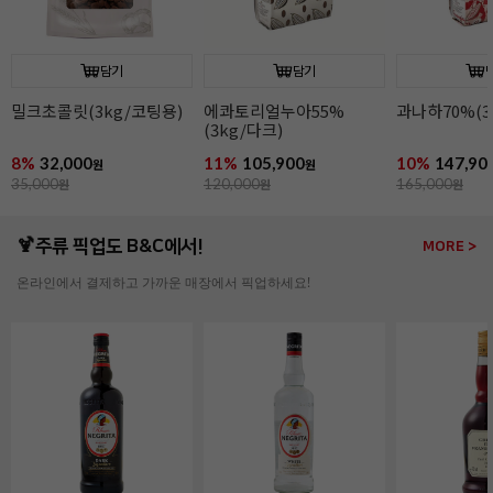
담기
담기
과나하70%(3kg/다크)
이보아르35%(3kg/
오팔리스33%(
화이트)
화이트)
10%
147,900
9%
149,900
13%
164,90
원
원
165,000
원
165,000
원
190,000
원
🍹주류 픽업도 B&C에서!
MORE >
온라인에서 결제하고 가까운 매장에서 픽업하세요!