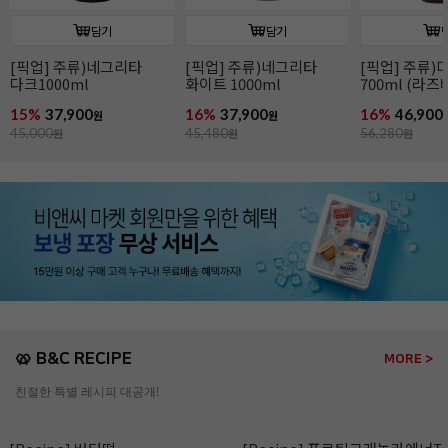
담기
담기
[픽업] 주류)디종 산딸기
[픽업] 주류)꼬인트루
[픽업] 주류)
700ml (라즈베리)
(코인트로) 700ml
1000ml
16%
46,900
16%
41,900
16%
86,900
원
원
56,280
원
49,900
원
104,280
원
🥨 B&C RECIPE
MORE >
친절한 특별 레시피 대공개!