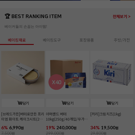
🏆 BEST RANKING ITEM
전체보기 >
베이커들의 손꼽는 아이템!
베이킹재료
베이킹도구
포장용품
주방/가전
담기
담기
담기
[브레드가든]버터로만든 프리
아머랜드 버터
[끼리]크림치즈(1kg)
미엄 화이트 케이크시트(2호/
10kg(250g/40개입/무가
커팅)
염/독일1위버터)
6%
6,990
19%
240,000
34%
19,500
원
원
원
7,500
원
299,000
원
29,800
원