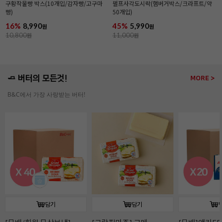
구황작물빵 박스(10개입/감자빵/고구마
펄프사각도시락(햄버거박스/크라프트/약
빵)
50개입)
16%
8,990
45%
5,990
원
원
10,800
원
11,000
원
🧈 버터의 모든것!
MORE >
B&C에서 가장 사랑받는 버터!
담기
담기