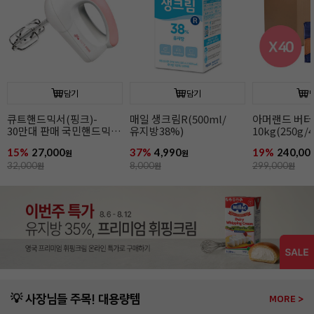
담기
담기
아머랜드 버터
[무배/회원 아이스박스
[칼리바우트]
10kg(250g/40개입/
무료]끼리
(1.6kg/ 카
무가염/독일1위버터)
크림치즈1kgx12개
44.8%/ 바통
19%
240,000
21%
234,000
8%
42,900
원
원
원
299,000
원
299,900
원
46,900
원
💡 사장님들 주목! 대용량템
MORE >