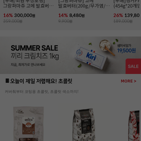
[무배]앵커FP 락틱버터
앵커FP락틱버터(454g/
[엘르앤비르]
(454g*20개입/발효버터)
발효버터)
(500g*8개입)
26%
139,800
21%
6,990
26%
95,920
원
원
189,000
원
8,900
원
130,000
원
🍫오늘이 제일 저렴해요! 초콜릿
MORE >
커버춰부터 코팅용 초콜릿, 초콜릿 색소까지!