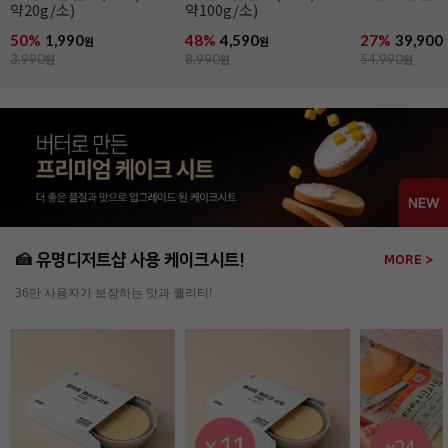
스프레드 필링 도넛
도트 핑크&화
(냉동완제/76g x 36개입)
(냉동완제/74g
27%
39,900
1%
59,900
2%
44,900
원
원
원
54,990
원
61,000
원
46,000
원
🍰 유명디저트샵 사용 케이크시트!
MORE >
36만 사용자가 보장하는 맛과 퀄리티!