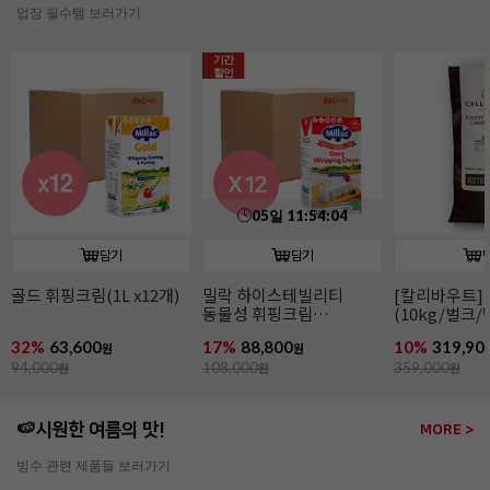
업장 필수템 보러가기
담기
담기
[칼리바우트]2815다크
[칼리바우트]
이태리산 파
(10kg/벌크/벨기에)
화이트초콜릿 W2(10kg/
(2~4mm/14k
벌크/벨기에)
파슬리후레이
10%
319,900
15%
319,200
11%
266,00
원
원
359,000
원
379,000
원
299,000
원
🍉시원한 여름의 맛!
MORE >
빙수 관련 제품들 보러가기