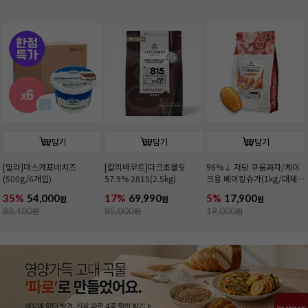
담기
담기
담기
[밀라]마스카포네치즈
[칼리바우트]다크초콜릿
96%↓ 저당 쿠움과자/케이
(500g/6개입)
57.9% 2815(2.5kg)
크용 베이킹슈가(1kg/대체
당)
35%
54,000
17%
69,990
5%
17,900
원
원
원
83,400
원
85,000
원
19,000
원