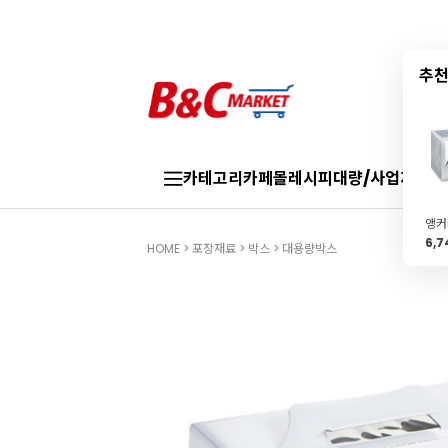
추천
카테고리
카페몰
레시피
대량/사업자
브랜
6,
HOME
>
포장재료
>
박스
>
대용량박스