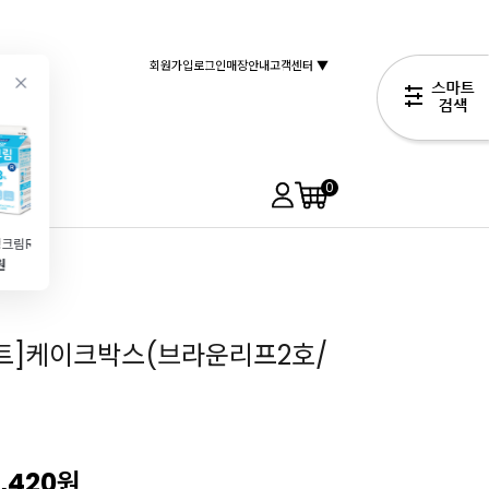
회원가입
로그인
매장안내
고객센터 ▼
0
[매일]생크림R(500ml\/유지방38%)
앵커FP크림치즈(1kg)
[쉐프메이드]레몬케이크팬_치요다틀 수준의 프리미엄 코팅
[칼리바우트] 다크커버춰초콜릿57.9% 2815 (2.5kg\/커버처)
원
10,900원
16,900원
69,990원
21,900원
아트]케이크박스(브라운리프2호/
,420
원