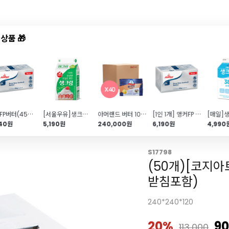
상품 🎁
드샵
신상품
TOP50
특가/혜택
앵커FP버터(454g)
[서울우유]생크림(500ml)
아머랜드 버터 10kg(250g\/40개입\/무가염\/독일1위버터)
[1인 1개] 앵커FP 무염버터(454g) 특가EVENT!
740원
5,190원
240,000원
6,190원
4,990
S17798
(50개)[코지
받침포함)
240*240*120
20%
90
113,000