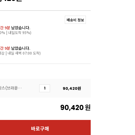
배송비 정보
간 9분
남았습니다.
0% | 내일도착 95%)
간 9분
남았습니다.
마감 | 내일 새벽 07:00 도착)
(50개)[코지아트]케이크박스(브라운리프2호/받침포함)
90,420
원
90,420
원
바로구매