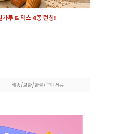
밀가루 & 믹스 4종 런칭!
잘되는 카페의 선
라떼부터 스무디까지! 한
배송/교환/환불/구매서류