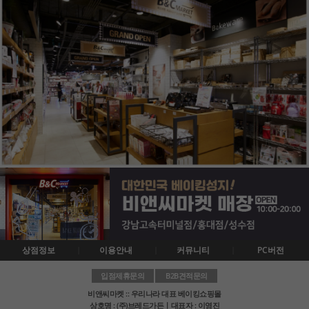
상점정보
이용안내
커뮤니티
PC버전
입점제휴문의
B2B견적문의
비앤씨마켓 :: 우리나라 대표 베이킹쇼핑몰
상호명 : (주)브레드가든ㅣ대표자 : 이영진