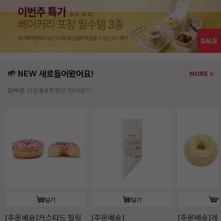
🌱 NEW 새로들어왔어요!
MORE >
발빠른 신상품&트랜드 만나보기
담기
담기
[주문배송]커스타드 필링
[주문배송]
[주문배송]레