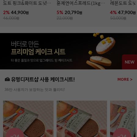
도트 핑크&화이트 도넛
훈제연어스프레드(1kg/
레몬도트 도넛
(냉동완제/74g x 36개입)
냉동)
(냉동완제/73g
2%
44,900
5%
20,790
4%
47,900
원
원
원
46,000
원
22,000
원
50,000
원
🍰 유명디저트샵 사용 케이크시트!
MORE >
36만 사용자가 보장하는 맛과 퀄리티!