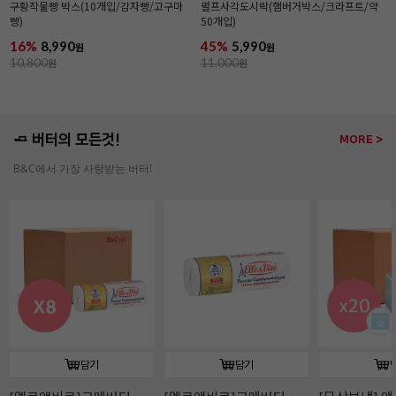
구황작물빵 박스(10개입/감자빵/고구마
펄프사각도시락(햄버거박스/크라프트/약
빵)
50개입)
16%
8,990
45%
5,990
원
원
10,800
원
11,000
원
🧈 버터의 모든것!
MORE >
B&C에서 가장 사랑받는 버터!
담기
담기