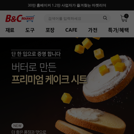
반포, 홍대, 성수 플래그십 매장, 7천 가지 상품 보유
0
재료
도구
포장
가전
특가/혜택
CAFE