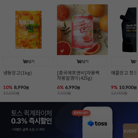
담기
담기
냉동망고(1kg)
[흥국에프앤비]자몽쌕
애플망고 청크잼
자몽알갱이(425g)
10%
8,990
6%
6,990
9%
10,900
원
원
원
10,000
원
7,500
원
12,000
원