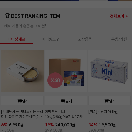
🏆 BEST RANKING ITEM
전체보기 >
베이커들의 손꼽는 아이템!
베이킹재료
베이킹도구
포장용품
주방/가전
담기
담기
담기
[브레드가든]버터로만든 프리
아머랜드 버터
[끼리]크림치즈(1kg)
미엄 화이트 케이크시트(2호/
10kg(250g/40개입/무가
커팅)
염/독일1위버터)
6%
6,990
19%
240,000
34%
19,500
원
원
원
7,500
원
299,000
원
29,800
원