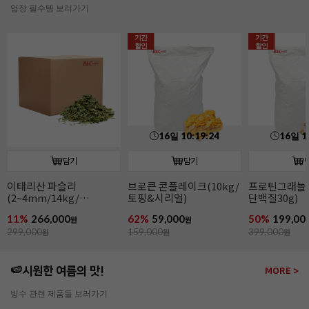
업장 필수템 보러가기
기간
기간
할인
할인
16
일
10
:
19
:
22
16
일
1
담기
담기
이태리산 파슬리
브로큰 콘플레이크(10kg/
프로틴그래놀라
(2~4mm/14kg/
토핑&시리얼)
단백질30g)
파슬리후레이크)
11%
266,000
62%
59,000
50%
199,00
원
원
299,000
원
159,000
원
399,000
원
🍉시원한 여름의 맛!
MORE >
빙수 관련 제품들 보러가기