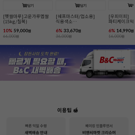
담기
담기
[햇쌀마루]고운가루멥쌀
[쉐프마스터/업소용]
[우피이피]
(15kg/칠복)
식용색소
파티케이크믹
네온브라이트퍼플 298g
10%
59,000
6%
33,670
6%
14,990
원
10.5온즈(리쿠아젤)
원
원
66,000
원
36,000
원
16,000
원
이용팁 🍯
빠른 익일 수령
베이킹 인플루언서
새벽배송 안내
비앤씨마켓 크리슈머