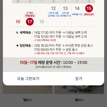
05
일
10
:
19
:
22
담기
담기
속이 잘 보이는 투명 햄버거 상자(50개입/
[코지아트]구움과자박스 (4개입/베이지/
플라스틱)
대)
30%
6,990
21%
5,490
원
원
9,990
원
6,990
원
기간
할인
오늘 그만보기
닫기
05
일
10
:
19
:
22
담기
담기