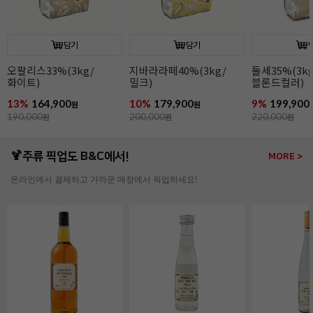
담기
담기
오팔리스33%(3kg/
지바라라떼40%(3kg/
둘세35%(3kg
화이트)
밀크)
블론드컬러)
13%
164,900
10%
179,900
9%
199,900
원
원
190,000
원
200,000
원
220,000
원
🍹주류 픽업도 B&C에서!
MORE >
온라인에서 결제하고 가까운 매장에서 픽업하세요!