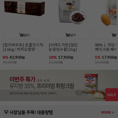
담기
담기
[칼리바우트] 초콜릿스틱
[브레드가든]덜단
96%↓ 저당 
(1.6kg/ 카카오함량
눈꽃빙수팥(1kg)
케이크용 베
44.8%/ 바통브랑제)
(1kg/대체당)
8%
42,900
18%
17,900
5%
17,900
원
원
원
46,900
원
22,000
원
19,000
원
💡 사장님들 주목! 대용량템
MORE >