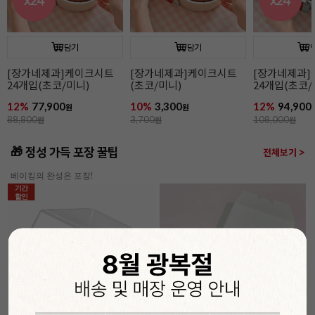
담기
담기
[장가네제과]케이크시트
[장가네제과]케이크시트
[장가네제과
24개입(초코/미니)
(초코/미니)
24개입(초코/
12%
77,900
10%
3,300
12%
94,900
원
원
88,800
원
3,700
원
108,000
원
🎁 정성 가득 포장 꿀팁
전체보기 >
베이킹의 완성은 포장!
기간
할인