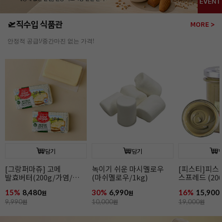
🛫직수입 식품관
MORE >
안정적 공급!/중간마진 없는 가격!
담기
담기
[그랑퍼마쥬] 고메
녹이기 쉬운 마시멜로우
[피스티]피스
발효버터(200g/가염/
(마쉬멜로우/1kg)
스프레드 (200
냉동/프랑스)
카카오버터 함
15%
8,480
30%
6,990
16%
15,900
원
원
9,990
원
10,000
원
19,000
원