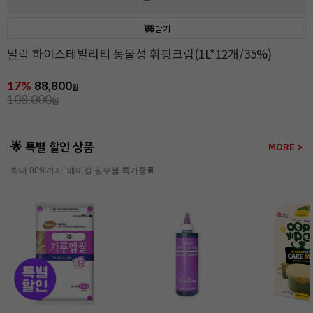
담기
밀락 하이스테빌리티 동물성 휘핑크림(1L*12개/35%)
17%
88,800
원
108,000
원
🌟 특별 할인 상품
MORE >
최대 80%까지! 베이킹 필수템 특가중🍫