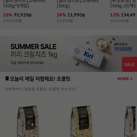
[엘르앤비르]고메버터
[엘르앤비르]고메버터
[무상보냉] 
(500g*8개입)
(500g)
(454g/20개
26%
95,920
24%
11,990
13%
134,49
원
원
130,000
원
15,900
원
155,000
원
🍫오늘이 제일 저렴해요! 초콜릿
MORE >
커버춰부터 코팅용 초콜릿, 초콜릿 색소까지!