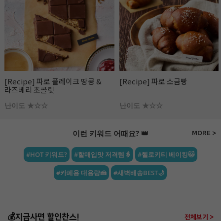
[Recipe] 파로 플레이크 땅콩 &
[Recipe] 파로 소금빵
라즈베리 초콜릿
난이도 ★☆☆
난이도 ★☆☆
이런 키워드 어때요? 👑
MORE >
#HOT 키워드?
#할매입맛 저격템👵
#헬로키티 베이킹🐱
#카페용 대용량🍰
#새벽배송BEST🌙
💰지금사면 할인찬스!
전체보기 >