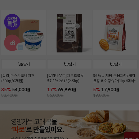
담기
담기
담기
[밀라]마스카포네치즈
[칼리바우트]다크초콜릿
96%↓ 저당 쿠움과자/케이
(500g/6개입)
57.9% 2815(2.5kg)
크용 베이킹슈가(1kg/대체
당)
35%
54,000
17%
69,990
5%
17,900
원
원
원
83,400
원
85,000
원
19,000
원