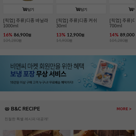
담기
담기
[픽업] 주류)디종 바닐라
[픽업] 주류)디종 커쉬
[픽업] 주류)
1000ml
30ml
700ml
16%
86,900
13%
12,900
14%
89,000
원
원
104,280
원
14,900
원
104,280
원
🥨 B&C RECIPE
MORE >
친절한 특별 레시피 대공개!