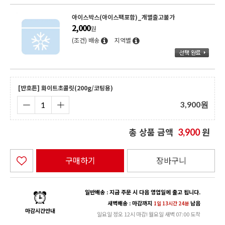
아이스박스(아이스팩포함)_개별출고불가
2,000
원
(조건) 배송
지역별
[반호튼] 화이트초콜릿(200g/코팅용)
3,900
원
총 상품 금액
원
3,900
구매하기
장바구니
일반배송 : 지금 주문 시 다음 영업일에 출고 됩니다.
새벽배송 : 마감까지
남음
1일 13시간 24분
마감시간안내
일요일 정오 12시 마감! 월요일 새벽 07:00 도착