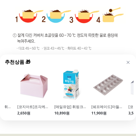
추천상품 🎁
앵커FP 쉐프스 휘핑크림1L (유크림 99.98%\/무가당\/동물성)
[코지아트]조각케이크상자 (파우더핑크\/중\/5개)
[매일유업] 휘핑크림35% (1L\/냉장보관)
[쉐프메이드]마들렌 틀 12구(399*193*2)
2,650원
10,890원
11,900원
3,5