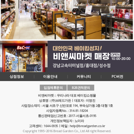
상점정보
이용안내
커뮤니티
PC버전
입점제휴문의
B2B견적문의
비앤씨마켓 :: 우리나라 대표 베이킹쇼핑몰
상호명 : (주)브레드가든ㅣ대표자 : 이영진
사업장소재지 : 서울 서초구 신반포로 194, 부속상가동 2층 대형 1호
사업자등록No. : 314-81-18204
통신판매업신고번호 : 2017-서울서초-0195
개인정보책임자 : 노미라
고객센터 : 1644-0935ㅣ메일 : help@breadgarden.co.kr
Copyright 1995~2016 Bread Garden Co., Ltd All right Reserved.