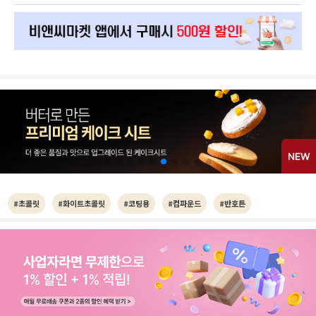
#초콜릿
#화이트초콜릿
#코팅용
#컴파운드
#반호튼