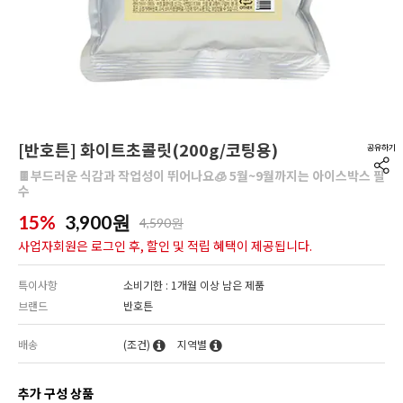
[반호튼] 화이트초콜릿(200g/코팅용)
🍫부드러운 식감과 작업성이 뛰어나요🧊 5월~9월까지는 아이스박스 필
수
15%
3,900
원
4,590원
사업자회원은 로그인 후, 할인 및 적립 혜택이 제공됩니다.
특이사항
소비기한 : 1개월 이상 남은 제품
브랜드
반호튼
배송
(조건)
지역별
추가 구성 상품