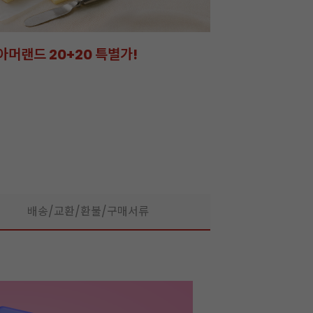
크 시트
었어요!
배송/교환/환불/구매서류