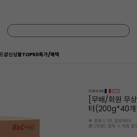
드샵
신상품
TOP50
특가/혜택
S19408
[무배/회원 무
터(200g*40
🌟 프랑스 1위, 발효버터!
🎁 (회원) 결제 시 자동 할