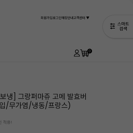
회원가입
로그인
매장안내
고객센터 ▼
0
상보냉] 그랑퍼마쥬 고메 발효버
개입/무가염/냉동/프랑스)
인 적용!