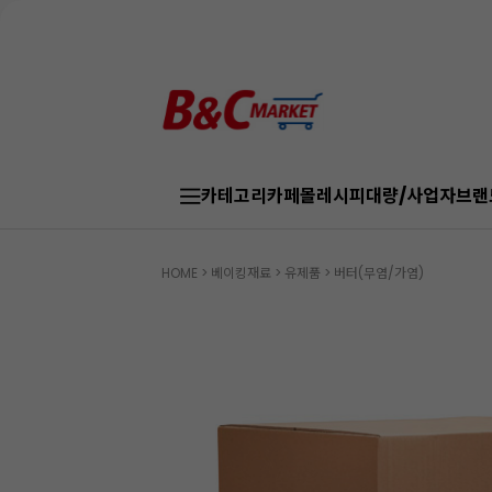
카테고리
카페몰
레시피
대량/사업자
브랜
HOME
>
베이킹재료
>
유제품
>
버터(무염/가염)