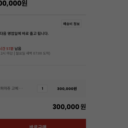
00,000
원
배송비 정보
 다음 영업일에 바로 출고 됩니다.
시간 57분
남음
2시 마감 | 월요일 새벽 07:00 도착)
[무배/회원 무상보냉] 그랑퍼마쥬 고메 발효버터(200g*40개입/무가염/냉동/프랑스)
300,000
원
300,000
원
바로구매