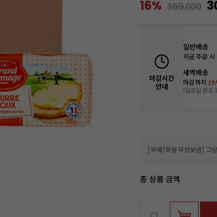
16%
3
359,000
일반배송
지금 주문 시
새벽배송
마감시간
마감까지
19
안내
(일요일 정오 1
총 상품 금액