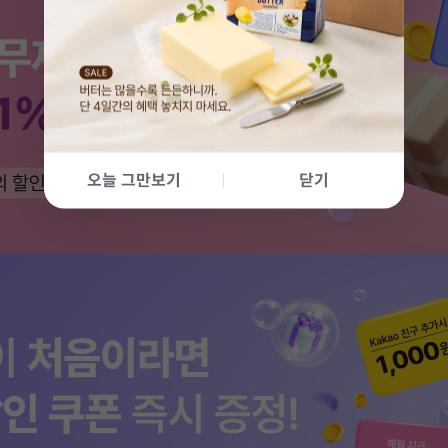
오늘 그만보기
닫기