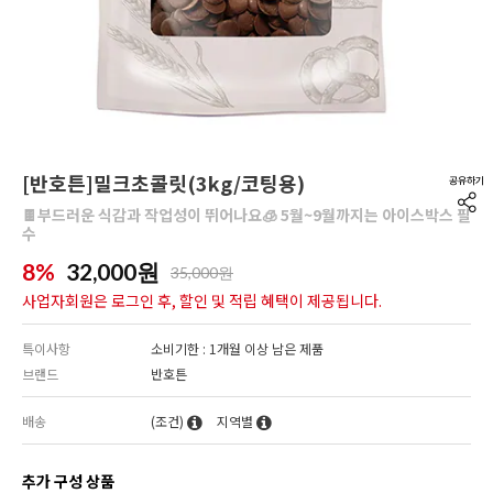
[반호튼]밀크초콜릿(3kg/코팅용)
🍫부드러운 식감과 작업성이 뛰어나요🧊 5월~9월까지는 아이스박스 필
수
8%
32,000
원
35,000원
사업자회원은 로그인 후, 할인 및 적립 혜택이 제공됩니다.
특이사항
소비기한 : 1개월 이상 남은 제품
브랜드
반호튼
배송
(조건)
지역별
추가 구성 상품