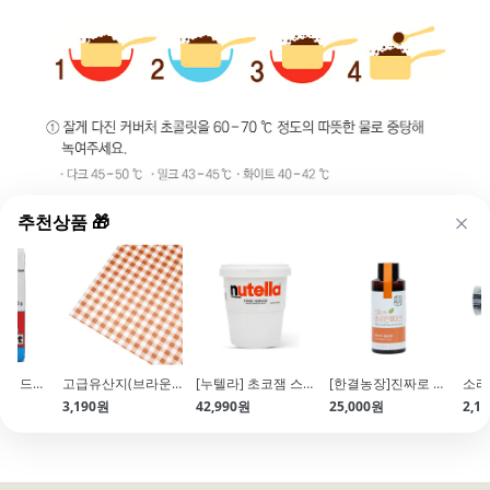
추천상품 🎁
[사프]인스턴트 드라이이스트(레드\/125g)
고급유산지(브라운체크\/250*350\/50매입)
[누텔라] 초코잼 스프레드(3kg)
[한결농장]진짜로 만든 바닐라빈 페이스트(100ml)
3,190원
42,990원
25,000원
2,1