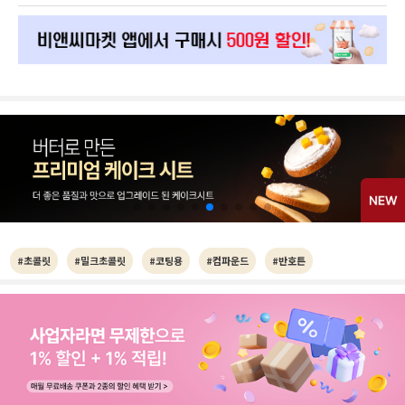
#초콜릿
#밀크초콜릿
#코팅용
#컴파운드
#반호튼