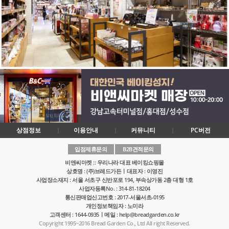
상점정보
이용안내
커뮤니티
PC버전
입점제휴문의
B2B견적문의
비앤씨마켓 :: 우리나라 대표 베이킹쇼핑몰
상호명 : (주)브레드가든ㅣ대표자 : 이영진
사업장소재지 : 서울 서초구 신반포로 194, 부속상가동 2층 대형 1호
사업자등록No. : 314-81-18204
통신판매업신고번호 : 2017-서울서초-0195
개인정보책임자 : 노미라
고객센터 : 1644-0935ㅣ메일 : help@breadgarden.co.kr
Copyright 1995~2016 Bread Garden Co., Ltd All right Reserved.