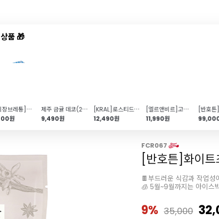
상품 🎁
드샵
신상품
TOP50
특가/혜택
[페이장브레통]물레 무염버터(고메버터\/500g)
제주 금귤 데코(24개입\/냉동)
[KRAL]로스티드 카다이프(500g\/두쫀쿠\/바삭한 식감)
[엘르앤비르]고메버터(500g)
200원
9,490원
12,490원
11,990원
99,00
FCR067
[반호튼]화이트
🍫부드러운 식감과 작업성
🧊 5월~9월까지는 아이스
9%
32,
35,000