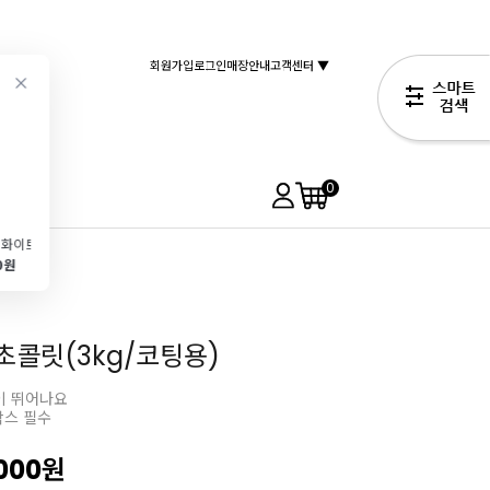
회원가입
로그인
매장안내
고객센터 ▼
0
[반호튼]화이트초콜릿(12.5kg\/코팅용)
[헤르코]화이트 커버춰 초콜릿(1kg\/칼리바우트사)
[무배\/회원 아이스박스 무료]끼리 크림치즈(1kgx12개)
[KRAL]로스티드 카다이프(5kg\/두쫀쿠\/바삭한 식감)
0원
26,100원
234,000원
74,900원
3,490원
초콜릿(3kg/코팅용)
이 뛰어나요
박스 필수
000
원