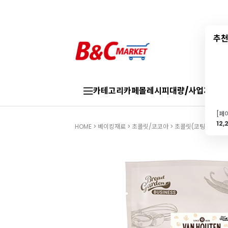
추천
카테고리
카페몰
레시피
대량/사업자
브랜
12,
HOME
>
베이킹재료
>
초콜릿/코코아
>
초콜릿(코팅용)