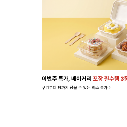
런칭!
잘되는 카페의 선택!
인기 음료 파우더
라떼부터 스무디까지! 한번에 모아서 보러가기>