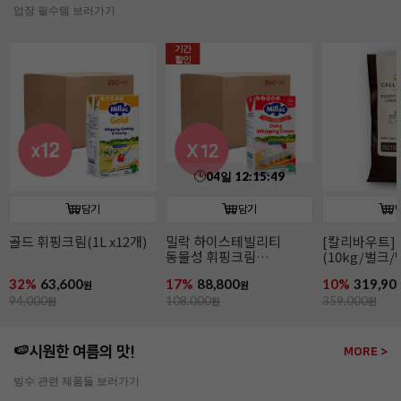
업장 필수템 보러가기
담기
담기
[칼리바우트]2815다크
[칼리바우트]
이태리산 파
(10kg/벌크/벨기에)
화이트초콜릿 W2(10kg/
(2~4mm/14k
벌크/벨기에)
파슬리후레이
10%
319,900
15%
319,200
11%
266,00
원
원
359,000
원
379,000
원
299,000
원
🍉시원한 여름의 맛!
MORE >
빙수 관련 제품들 보러가기