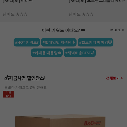
[Recipe] 프로틴그래놀라에너지바
[Recipe] 파로 플레이크 땅콩 &
라즈베리 초콜릿
난이도 ★☆☆
난이도 ★☆☆
이런 키워드 어때요? 👑
MORE >
#HOT 키워드?
#할매입맛 저격템👵
#헬로키티 베이킹🐱
#카페용 대용량🍰
#새벽배송BEST🌙
💰지금사면 할인찬스!
전체보기 >
특별한 가격으로 준비했어요
기간
할인