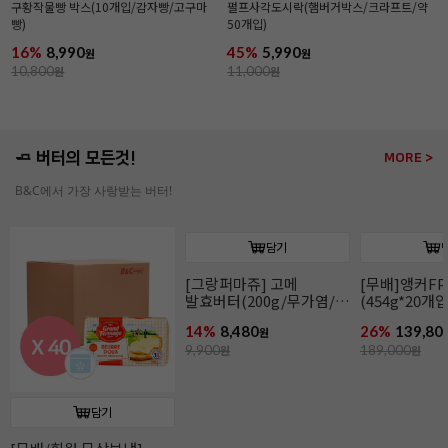
구황작물빵 박스(10개입/감자빵/고구마
펄프사각도시락(햄버거박스/크라프트/약
빵)
50개입)
16%
8,990
45%
5,990
원
원
10,800
원
11,000
원
🧈 버터의 모든것!
MORE >
B&C에서 가장 사랑받는 버터!
담기
앵커FP락틱버터(454g/
발효버터)
21%
6,990
원
8,900
원
담기