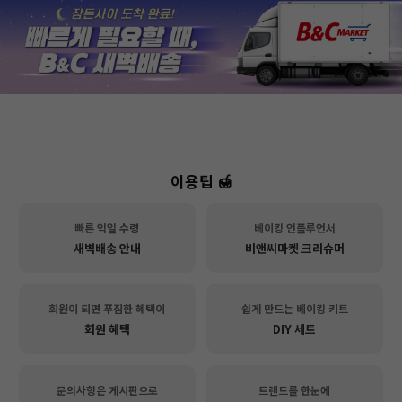
이용팁 🍯
빠른 익일 수령
베이킹 인플루언서
새벽배송 안내
비앤씨마켓 크리슈머
회원이 되면 푸짐한 혜택이
쉽게 만드는 베이킹 키트
회원 혜택
DIY 세트
문의사항은 게시판으로
트렌드를 한눈에