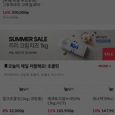
[무배]앵커FP 락틱버터
[엘르앤비르]
(454g*20개입/발효버터)
(500g*8개입)
26%
139,800
26%
95,920
원
189,000
원
130,000
원
🍫오늘이 제일 저렴해요! 초콜릿
MORE >
커버춰부터 코팅용 초콜릿, 초콜릿 색소까지!
담기
담기
과나하70%(3kg/다크)
이보아르35%(3kg/
오팔리스33%(
화이트)
화이트)
10%
147,900
9%
149,900
13%
164,90
원
원