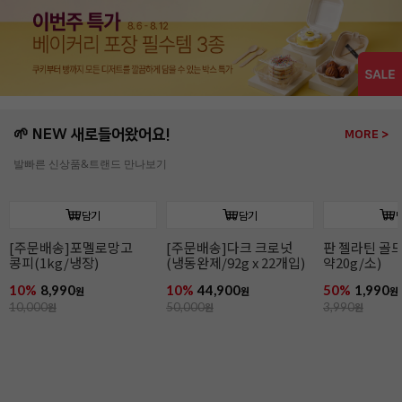
🌱 NEW 새로들어왔어요!
MORE >
발빠른 신상품&트랜드 만나보기
담기
담기
판 젤라틴 골드(10장/
판 젤라틴 골드(50장/
판젤라틴 골드(