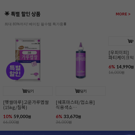
🌟 특별 할인 상품
MORE >
최대 80%까지! 베이킹 필수템 특가중🍫
담기
담기
[우피이피]
파티케이크믹스(북어/
파티케이크믹스(바나나)
고구마)
6%
14,990
6%
14,990
원
원
16,000
원
16,000
원
[햇쌀마루]
(15kg/칠복)
10%
59,000
66,000
원