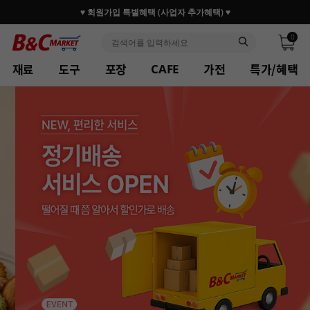
30만 홈베이커 1.2만 사업자가 즐겨찾는 마켓리더
0
재료
도구
포장
가전
특가/혜택
CAFE