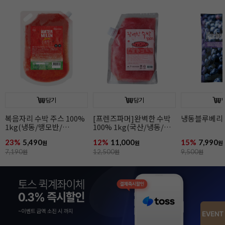
담기
담기
냉동블루베리(1kg)
냉동딸기(1kg)
냉동망고(1kg
15%
7,990
14%
5,990
10%
8,990
원
원
원
9,500
원
7,000
원
10,000
원