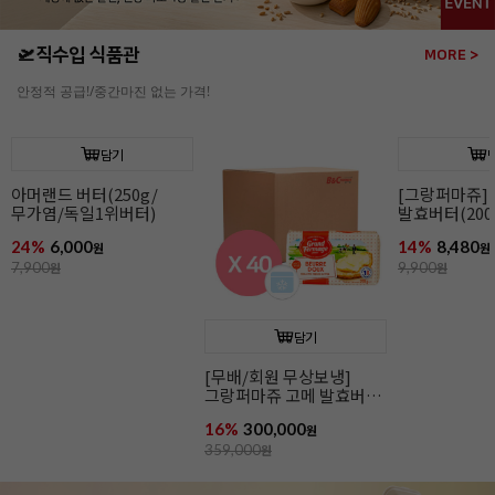
🛫직수입 식품관
MORE >
안정적 공급!/중간마진 없는 가격!
담기
담기
[그랑퍼마쥬] 고메
[무배/회원 무상보냉]
[그랑퍼마쥬]
발효버터(200g/무가염/
그랑퍼마쥬 고메 발효버터
발효버터(200
냉동/프랑스)
(200g*40개입/가염/냉동/
냉동/프랑스)
14%
8,480
16%
300,000
15%
8,480
원
프랑스)
원
원
9,900
원
359,000
원
9,990
원