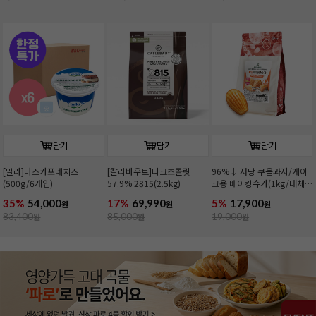
담기
담기
담기
[밀라]마스카포네치즈
[칼리바우트]다크초콜릿
96%↓ 저당 쿠움과자/케이
(500g/6개입)
57.9% 2815(2.5kg)
크용 베이킹슈가(1kg/대체
당)
35%
54,000
17%
69,990
5%
17,900
원
원
원
83,400
원
85,000
원
19,000
원