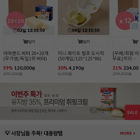
담기
담기
[무배/회원 아이스박스
매일 생크림R(500ml/
홍차가루(70g
무료]끼리
유지방38%)
크림치즈1kgx12개
21%
234,000
37%
4,990
15%
5,490
원
원
원
299,900
원
8,000
원
6,500
원
💡 사장님들 주목! 대용량템
MORE >