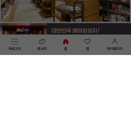
카테고리
레시피
홈
찜
마이페이지
상점정보
이용안내
커뮤니티
PC버전
입점제휴문의
B2B견적문의
비앤씨마켓 :: 우리나라 대표 베이킹쇼핑몰
상호명 : (주)브레드가든ㅣ대표자 : 이영진
사업장소재지 : 서울 서초구 신반포로 194, 부속상가동 2층 대형 1호
사업자등록No. : 314-81-18204
통신판매업신고번호 : 2017-서울서초-0195
개인정보책임자 : 노미라
고객센터 : 1644-0935ㅣ메일 : help@breadgarden.co.kr
Copyright 1995~2016 Bread Garden Co., Ltd All right Reserved.