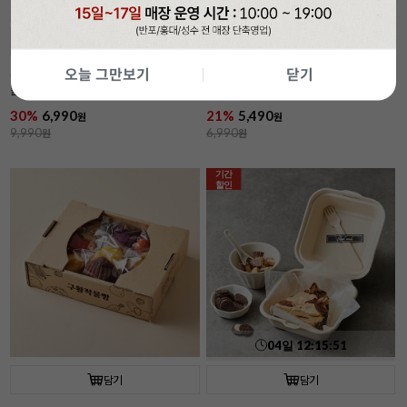
04
일
12
:
15
:
49
담기
담기
오늘 그만보기
닫기
속이 잘 보이는 투명 햄버거 상자(50개입/
[코지아트]구움과자박스 (4개입/베이지/
플라스틱)
대)
30%
6,990
21%
5,490
원
원
9,990
원
6,990
원
기간
할인
04
일
12
:
15
:
49
담기
담기