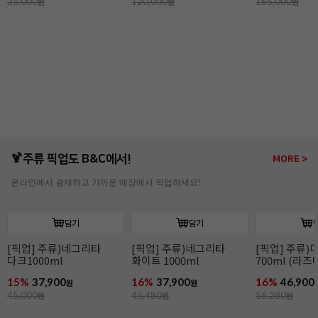
165,000
원
165,000
원
190,000
원
🍹주류 픽업도 B&C에서!
MORE >
온라인에서 결제하고 가까운 매장에서 픽업하세요!
담기
담기
[픽업] 주류)디종 산딸기
[픽업] 주류)꼬인트루
[픽업] 주류)
700ml (라즈베리)
(코인트로) 700ml
1000ml
16%
46,900
16%
41,900
16%
86,900
원
원
56,280
원
49,900
원
104,280
원