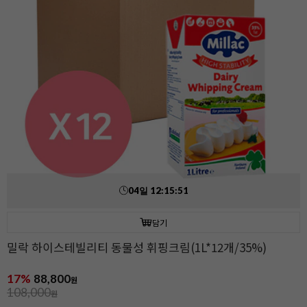
04
일
12
:
15
:
49
담기
밀락 하이스테빌리티 동물성 휘핑크림(1L*12개/35%)
17%
88,800
원
108,000
원