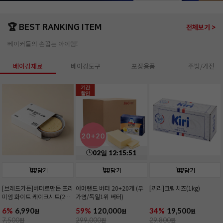
🏆 BEST RANKING ITEM
전체보기 >
베이커들의 손꼽는 아이템!
베이킹재료
베이킹도구
포장용품
주방/가전
기간
할인
02
일
12
:
15
:
49
담기
담기
담기
[브레드가든]버터로만든 프리
아머랜드 버터 20+20개 (무
[끼리]크림치즈(1kg)
미엄 화이트 케이크시트(2호/
가염/독일1위 버터)
커팅)
6%
6,990
59%
120,000
34%
19,500
원
원
원
7,500
원
299,000
원
29,800
원