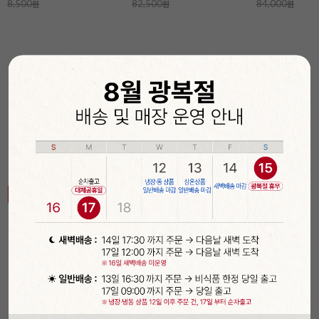
88,800
원
담기
담기
[장가네제과]케이크시트
[장가네제과]케이크시트
24개입(화이트/미니)
(화이트/미니)
17%
68,900
17%
2,900
원
원
84,000
원
3,500
원
🎁 정성 가득 포장 꿀팁
전체보기 >
베이킹의 완성은 포장!
기간
할인