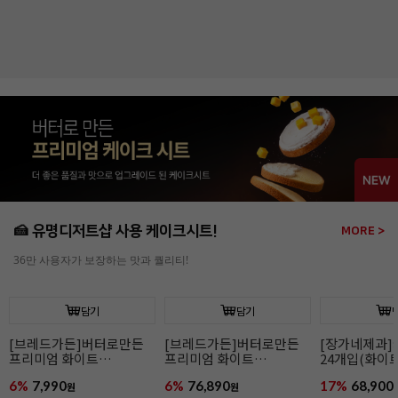
약20g/소)
약100g/소)
50%
1,990
48%
4,590
27%
39,900
원
원
3,990
원
8,990
원
54,990
원
🍰 유명디저트샵 사용 케이크시트!
MORE >
36만 사용자가 보장하는 맛과 퀄리티!
[장가네제과
24개입(초코/
12%
77,900