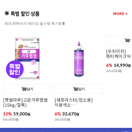
🌟 특별 할인 상품
MORE >
최대 80%까지! 베이킹 필수템 특가중🍫
담기
담기
[우피이피]
파티케이크믹스(북어/
파티케이크믹스(바나나)
고구마)
6%
14,990
6%
14,990
원
원
16,000
원
16,000
원
[햇쌀마루]
(15kg/칠복)
10%
59,000
66,000
원