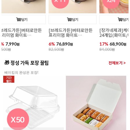
담기
담기
[장가네제과]케이크시트
[장가네제과]케이크시트
[장가네제과
24개입(화이트/미니)
(화이트/미니)
24개입(초코/
17%
68,900
17%
2,900
12%
77,900
원
원
84,000
원
3,500
원
88,800
원
🎁 정성 가득 포장 꿀팁
전체보기 >
베이킹의 완성은 포장!
기간
할인