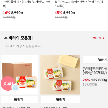
구황작물빵 박스(10개입/감자빵/고구마
펄프사각도시락(햄버거박스/크라프트/약
빵)
50개입)
16%
8,990
45%
5,990
원
원
10,800
원
11,000
원
🧈 버터의 모든것!
MORE >
B&C에서 가장 사랑받는 버터!
담기
담기