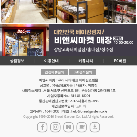
상점정보
이용안내
커뮤니티
PC버전
입점제휴문의
B2B견적문의
비앤씨마켓 :: 우리나라 대표 베이킹쇼핑몰
상호명 : (주)브레드가든ㅣ대표자 : 이영진
사업장소재지 : 서울 서초구 신반포로 194, 부속상가동 2층 대형 1호
사업자등록No. : 314-81-18204
통신판매업신고번호 : 2017-서울서초-0195
개인정보책임자 : 노미라
고객센터 : 1644-0935ㅣ메일 : help@breadgarden.co.kr
Copyright 1995~2016 Bread Garden Co., Ltd All right Reserved.