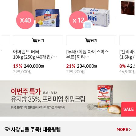
담기
담기
아머랜드 버터
[무배/회원 아이스박스
[칼리바우트]
10kg(250g/40개입/
무료]끼리
(1.6kg/ 카
무가염/독일1위버터)
크림치즈1kgx12개
44.8%/ 바통
19%
240,000
21%
234,000
8%
42,900
원
원
원
299,000
원
299,900
원
46,900
원
💡 사장님들 주목! 대용량템
MORE >