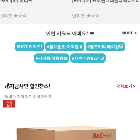
[Recipe] 프로틴그래놀라에너지바
[Recipe] 파로 플레이크 땅콩 &
라즈베리 초콜릿
난이도 ★☆☆
난이도 ★☆☆
이런 키워드 어때요? 👑
MORE >
#HOT 키워드?
#할매입맛 저격템👵
#헬로키티 베이킹🐱
#카페용 대용량🍰
#새벽배송BEST🌙
💰지금사면 할인찬스!
전체보기 >
특별한 가격으로 준비했어요
기간
할인