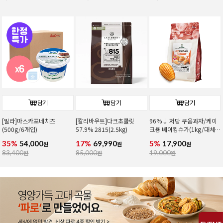
담기
담기
담기
[밀라]마스카포네치즈
[칼리바우트]다크초콜릿
96%↓ 저당 쿠움과자/케이
(500g/6개입)
57.9% 2815(2.5kg)
크용 베이킹슈가(1kg/대체
당)
35%
54,000
17%
69,990
5%
17,900
원
원
원
83,400
원
85,000
원
19,000
원