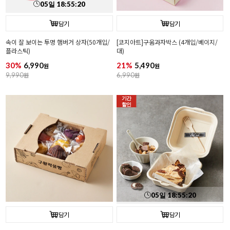
05
일
18
:
55
:
18
담기
담기
속이 잘 보이는 투명 햄버거 상자(50개입/
[코지아트]구움과자박스 (4개입/베이지/
플라스틱)
대)
30%
6,990
21%
5,490
원
원
9,990
원
6,990
원
기간
할인
05
일
18
:
55
:
18
담기
담기