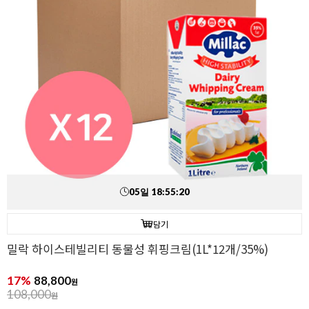
05
일
18
:
55
:
18
담기
밀락 하이스테빌리티 동물성 휘핑크림(1L*12개/35%)
17%
88,800
원
108,000
원