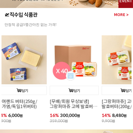
🛫직수입 식품관
MORE >
안정적 공급!/중간마진 없는 가격!
담기
담기
[그랑퍼마쥬] 고메
[무배/회원 무상보냉]
[그랑퍼마쥬]
발효버터(200g/무가염/
그랑퍼마쥬 고메 발효버터
발효버터(200
냉동/프랑스)
(200g*40개입/가염/냉동/
냉동/프랑스)
14%
8,480
16%
300,000
15%
8,480
원
프랑스)
원
원
9,900
원
359,000
원
9,990
원