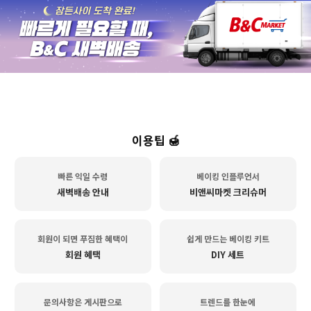
이용팁 🍯
빠른 익일 수령
베이킹 인플루언서
새벽배송 안내
비앤씨마켓 크리슈머
회원이 되면 푸짐한 혜택이
쉽게 만드는 베이킹 키트
회원 혜택
DIY 세트
문의사항은 게시판으로
트렌드를 한눈에