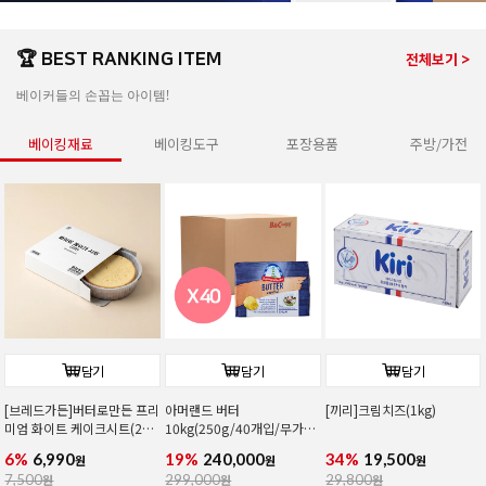
🏆 BEST RANKING ITEM
전체보기 >
베이커들의 손꼽는 아이템!
베이킹재료
베이킹도구
포장용품
주방/가전
담기
담기
담기
[브레드가든]버터로만든 프리
아머랜드 버터
[끼리]크림치즈(1kg)
미엄 화이트 케이크시트(2호/
10kg(250g/40개입/무가
커팅)
염/독일1위버터)
6%
6,990
19%
240,000
34%
19,500
원
원
원
7,500
원
299,000
원
29,800
원