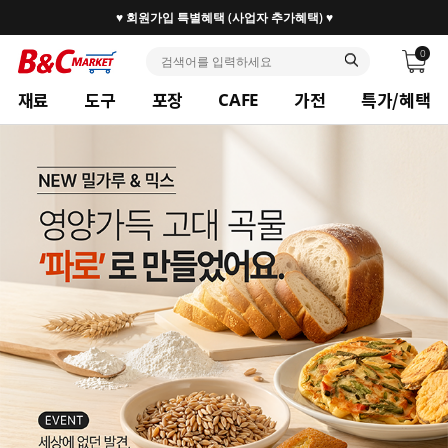
30만 홈베이커 1.2만 사업자가 즐겨찾는 마켓리더
0
재료
도구
포장
가전
특가/혜택
CAFE