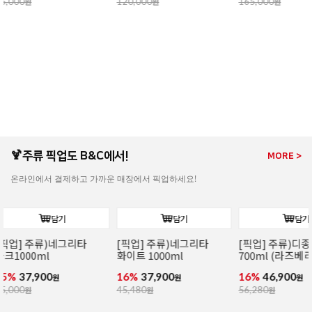
165,000
원
165,000
원
190,000
원
🍹주류 픽업도 B&C에서!
MORE >
온라인에서 결제하고 가까운 매장에서 픽업하세요!
담기
담기
[픽업] 주류)디종 산딸기
[픽업] 주류)꼬인트루
[픽업] 주류)
700ml (라즈베리)
(코인트로) 700ml
1000ml
16%
46,900
16%
41,900
16%
86,900
원
원
56,280
원
49,900
원
104,280
원