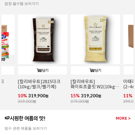
업장 필수템 보러가기
담기
담기
[칼리바우트]2815다크
[칼리바우트]
이태리산 파
(10kg/벌크/벨기에)
화이트초콜릿 W2(10kg/
(2~4mm/14k
벌크/벨기에)
파슬리후레이
10%
319,900
15%
319,200
11%
266,00
원
원
359,000
원
379,000
원
299,000
원
🍉시원한 여름의 맛!
MORE >
빙수 관련 제품들 보러가기