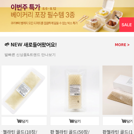
🌱 NEW 새로들어왔어요!
MORE >
발빠른 신상품&트랜드 만나보기
담기
담기
판젤라틴 골드(1kg/소)
[주문배송]로투스
[주문배송]커