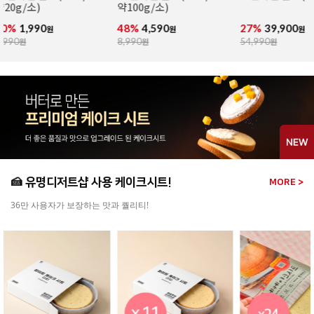
스프레드 필링 도넛
도트 핑크&화
(냉동완제/76g x 36개입)
(냉동완제/74g
27%
39,900
1%
59,900
2%
44,900
원
원
원
54,990
원
61,000
원
46,000
원
🍰 유명디저트샵 사용 케이크시트!
MORE >
36만 사용자가 보장하는 맛과 퀄리티!