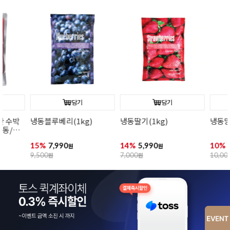
담기
담기
냉동블루베리(1kg)
냉동딸기(1kg)
냉동망고(1kg
15%
7,990
14%
5,990
10%
8,990
원
원
원
9,500
원
7,000
원
10,000
원