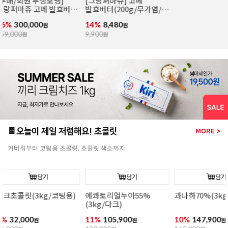
[무배]앵커FP 락틱버터
앵커FP락틱버터(454g/
[엘르앤비르]
(454g*20개입/발효버터)
발효버터)
(500g*8개입)
26%
139,800
21%
6,990
26%
95,920
원
원
189,000
원
8,900
원
130,000
원
🍫오늘이 제일 저렴해요! 초콜릿
MORE >
커버춰부터 코팅용 초콜릿, 초콜릿 색소까지!
담기
담기
과나하70%(3kg/다크)
이보아르35%(3kg/
오팔리스33%(
화이트)
화이트)
10%
147,900
9%
149,900
13%
164,90
원
원