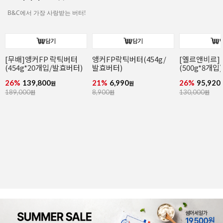
구황작물빵 박스(10개입/감자빵/고구마
펄프사각도시락(햄버거박스/크라프트/약
빵)
50개입)
16%
8,990
45%
5,990
원
원
10,800
원
11,000
원
🧈 버터의 모든것!
MORE >
B&C에서 가장 사랑받는 버터!
담기
담기
[무배]앵커FP 락틱버터
앵커FP락틱버터(454g/
(454g*20개입/발효버터)
발효버터)
26%
139,800
21%
6,990
원
원
189,000
원
8,900
원