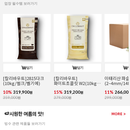
업장 필수템 보러가기
담기
담기
[칼리바우트]2815다크
[칼리바우트]
이태리산 파
(10kg/벌크/벨기에)
화이트초콜릿 W2(10kg/
(2~4mm/14k
벌크/벨기에)
파슬리후레이
10%
319,900
15%
319,200
11%
266,00
원
원
359,000
원
379,000
원
299,000
원
🍉시원한 여름의 맛!
MORE >
빙수 관련 제품들 보러가기