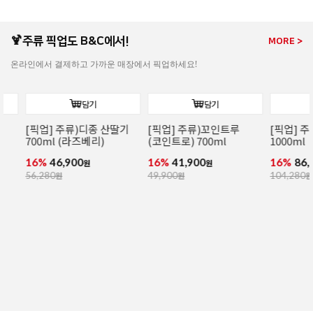
165,000
원
165,000
원
190,000
원
🍹주류 픽업도 B&C에서!
MORE >
온라인에서 결제하고 가까운 매장에서 픽업하세요!
담기
담기
[픽업] 주류)디종 산딸기
[픽업] 주류)꼬인트루
[픽업] 주류)
700ml (라즈베리)
(코인트로) 700ml
1000ml
16%
46,900
16%
41,900
16%
86,900
원
원
56,280
원
49,900
원
104,280
원