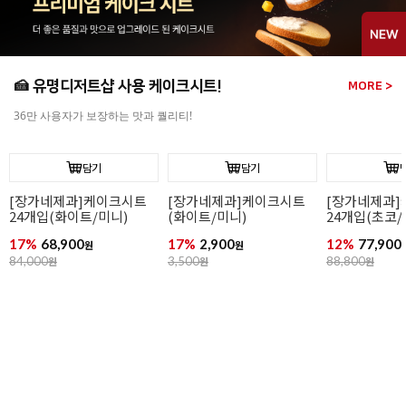
초코스틱 (1.6
바통브랑제)
18%
129,00
159,000
원
🍰 유명디저트샵 사용 케이크시트!
MORE >
36만 사용자가 보장하는 맛과 퀄리티!
담기
담기
[장가네제과]케이크시트
[장가네제과]케이크시트
[장가네제과
24개입(화이트/미니)
(화이트/미니)
24개입(초코/
17%
68,900
17%
2,900
12%
77,900
원
원