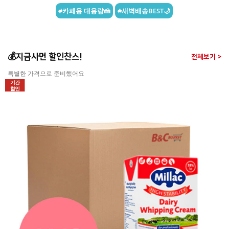
[Recipe] 프로틴그래놀라에너지바
[Recipe] 파로 플레이크 땅콩 &
라즈베리 초콜릿
난이도 ★☆☆
난이도 ★☆☆
이런 키워드 어때요? 👑
MORE >
#HOT 키워드?
#할매입맛 저격템👵
#헬로키티 베이킹🐱
#카페용 대용량🍰
#새벽배송BEST🌙
💰지금사면 할인찬스!
전체보기 >
특별한 가격으로 준비했어요
기간
할인