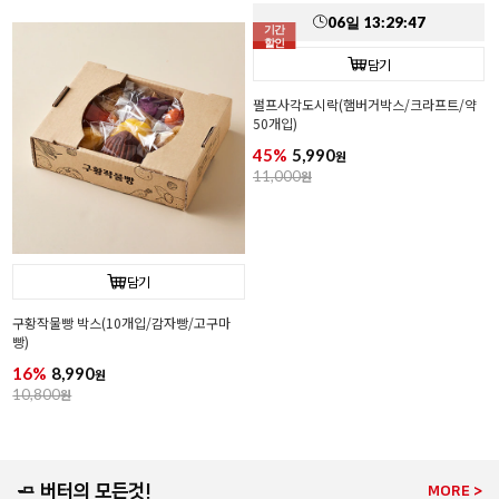
06
일
13
:
29
:
45
담기
담기
속이 잘 보이는 투명 햄버거 상자(50개입/
[코지아트]구움과자박스 (4개입/베이지/
플라스틱)
대)
30%
6,990
21%
5,490
원
원
9,990
원
6,990
원
기간
할인
06
일
13
:
29
:
45
담기
담기