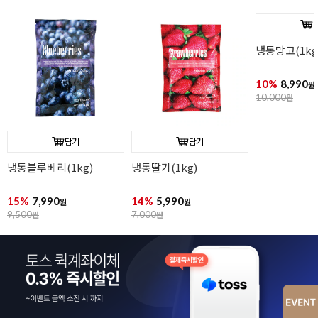
냉동망고(1kg
10%
8,990
원
10,000
원
담기
담기
냉동블루베리(1kg)
냉동딸기(1kg)
15%
7,990
14%
5,990
원
원
9,500
원
7,000
원