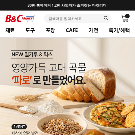
30만 홈베이커 1.2만 사업자가 즐겨찾는 마켓리더
0
재료
도구
포장
가전
특가/혜택
CAFE