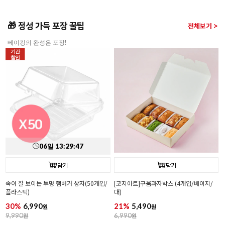
84,000
원
3,500
원
88,800
원
🎁 정성 가득 포장 꿀팁
전체보기 >
베이킹의 완성은 포장!
기간
할인