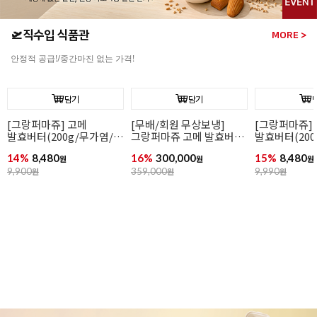
🛫직수입 식품관
MORE >
안정적 공급!/중간마진 없는 가격!
담기
담기
[그랑퍼마쥬] 고메
[무배/회원 무상보냉]
[그랑퍼마쥬]
발효버터(200g/무가염/
그랑퍼마쥬 고메 발효버터
발효버터(200
냉동/프랑스)
(200g*40개입/가염/냉동/
냉동/프랑스)
14%
8,480
16%
300,000
15%
8,480
원
프랑스)
원
원
9,900
원
359,000
원
9,990
원