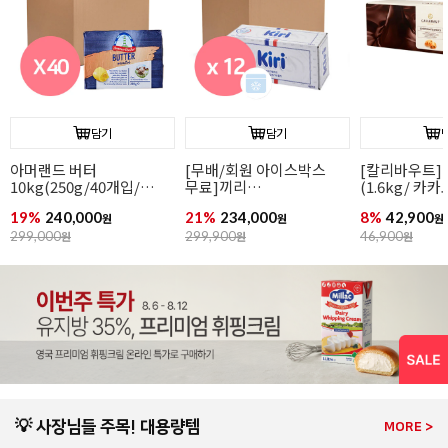
담기
담기
아머랜드 버터
[무배/회원 아이스박스
[칼리바우트]
10kg(250g/40개입/
무료]끼리
(1.6kg/ 카
무가염/독일1위버터)
크림치즈1kgx12개
44.8%/ 바통
19%
240,000
21%
234,000
8%
42,900
원
원
원
299,000
원
299,900
원
46,900
원
💡 사장님들 주목! 대용량템
MORE >