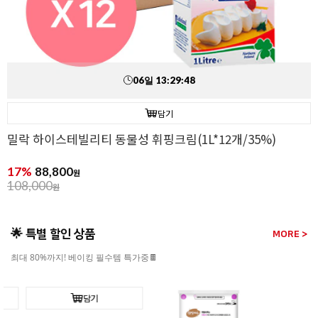
06
일
13
:
29
:
46
담기
밀락 하이스테빌리티 동물성 휘핑크림(1L*12개/35%)
17%
88,800
원
108,000
원