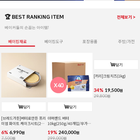
🏆 BEST RANKING ITEM
전체보기 >
베이커들의 손꼽는 아이템!
베이킹재료
베이킹도구
포장용품
주방/가전
담기
담기
담기
[브레드가든]버터로만든 프리
아머랜드 버터
[끼리]크림치즈(1kg)
미엄 화이트 케이크시트(2호/
10kg(250g/40개입/무가
커팅)
염/독일1위버터)
6%
6,990
19%
240,000
34%
19,500
원
원
원
7,500
원
299,000
원
29,800
원