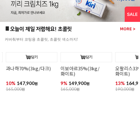
[엘르앤비르]
(500g*8개입)
26%
95,920
130,000
원
🍫오늘이 제일 저렴해요! 초콜릿
MORE >
커버춰부터 코팅용 초콜릿, 초콜릿 색소까지!
담기
담기
과나하70%(3kg/다크)
이보아르35%(3kg/
오팔리스33%(
화이트)
화이트)
10%
147,900
9%
149,900
13%
164,90
원
원