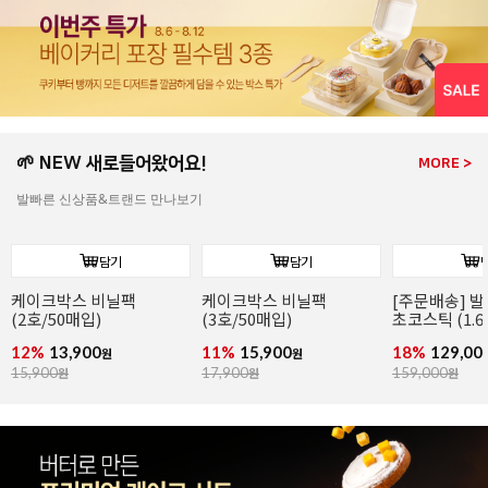
🌱 NEW 새로들어왔어요!
MORE >
발빠른 신상품&트랜드 만나보기
담기
담기
케이크박스 비닐팩
케이크박스 비닐팩
(2호/50매입)
(3호/50매입)
12%
13,900
11%
15,900
원
원
15,900
원
17,900
원
[주문배송] 