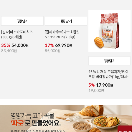
담기
담기
담기
[밀라]마스카포네치즈
[칼리바우트]다크초콜릿
96%↓ 저당 쿠움과자/케이
(500g/6개입)
57.9% 2815(2.5kg)
크용 베이킹슈가(1kg/대체
당)
35%
54,000
17%
69,990
5%
17,900
원
원
원
83,400
원
85,000
원
19,000
원