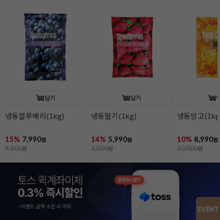
담기
담기
냉동블루베리(1kg)
냉동딸기(1kg)
냉동망고(1kg
15%
7,990
14%
5,990
10%
8,990
원
원
원
9,500
원
7,000
원
10,000
원