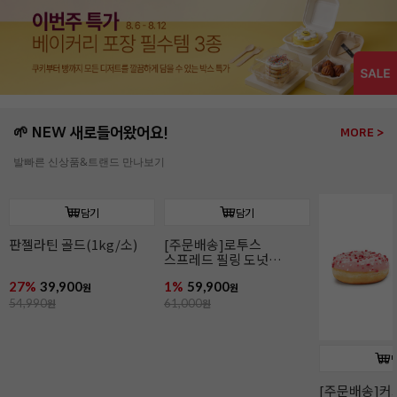
🌱 NEW 새로들어왔어요!
MORE >
발빠른 신상품&트랜드 만나보기
담기
담기
판젤라틴 골드(1kg/소)
[주문배송]로투스
[주문배송]커