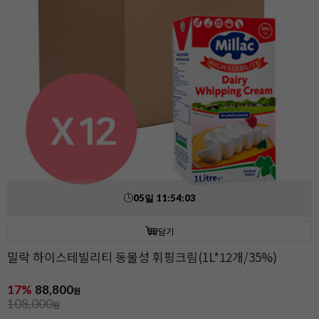
05
일
11
:
54
:
02
담기
밀락 하이스테빌리티 동물성 휘핑크림(1L*12개/35%)
17%
88,800
원
108,000
원