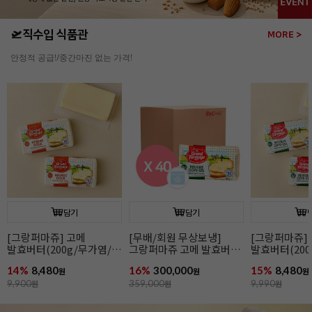
🛫직수입 식품관
MORE >
안정적 공급!/중간마진 없는 가격!
담기
담기
[그랑퍼마쥬] 고메
[무배/회원 무상보냉]
[그랑퍼마쥬]
발효버터(200g/무가염/
그랑퍼마쥬 고메 발효버터
발효버터(200
냉동/프랑스)
(200g*40개입/가염/냉동/
냉동/프랑스)
14%
8,480
16%
300,000
15%
8,480
원
프랑스)
원
원
9,900
원
359,000
원
9,990
원