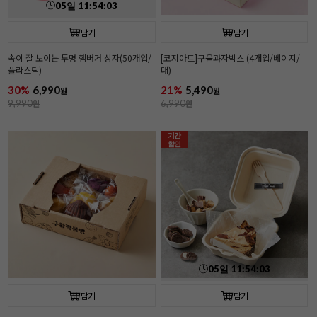
05
일
11
:
54
:
02
담기
담기
속이 잘 보이는 투명 햄버거 상자(50개입/
[코지아트]구움과자박스 (4개입/베이지/
플라스틱)
대)
30%
6,990
21%
5,490
원
원
9,990
원
6,990
원
기간
할인
05
일
11
:
54
:
02
담기
담기