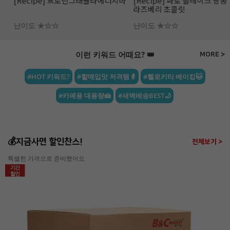
[Recipe] 프로틴그래놀라에너지바
[Recipe] 파로 플레이크 땅콩 &
라즈베리 초콜릿
난이도 ★☆☆
난이도 ★☆☆
이런 키워드 어때요? 👑
MORE >
#HOT 키워드?
#할매입맛 저격템👵
#헬로키티 베이킹🐱
#카페용 대용량🍰
#새벽배송BEST🌙
💰지금사면 할인찬스!
전체보기 >
특별한 가격으로 준비했어요
기간
할인