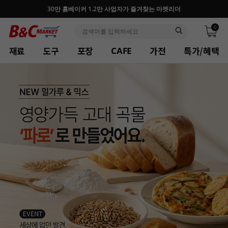
30만 홈베이커 1.2만 사업자가 즐겨찾는 마켓리더
0
재료
도구
포장
가전
특가/혜택
CAFE