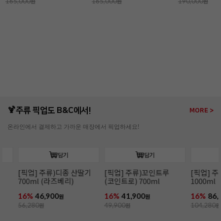
165,000
원
165,000
원
190,000
원
🍹주류 픽업도 B&C에서!
MORE >
온라인에서 결제하고 가까운 매장에서 픽업하세요!
담기
담기
[픽업] 주류)디종 산딸기
[픽업] 주류)꼬인트루
[픽업] 주류)
700ml (라즈베리)
(코인트로) 700ml
1000ml
16%
46,900
16%
41,900
16%
86,900
원
원
56,280
원
49,900
원
104,280
원