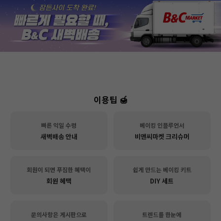
이용팁 🍯
빠른 익일 수령
베이킹 인플루언서
새벽배송 안내
비앤씨마켓 크리슈머
회원이 되면 푸짐한 혜택이
쉽게 만드는 베이킹 키트
회원 혜택
DIY 세트
문의사항은 게시판으로
트렌드를 한눈에