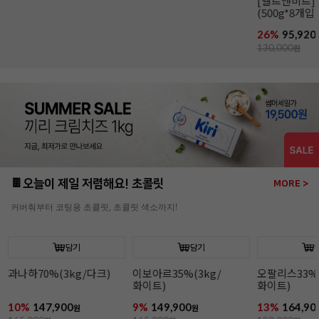
[무배]앵커FP 락틱버터
[엘르앤비르]
(454g*20개입/발효버터)
(500g*8개입)
26%
139,800
26%
95,920
원
189,000
원
130,000
원
🍫오늘이 제일 저렴해요! 초콜릿
MORE >
커버춰부터 코팅용 초콜릿, 초콜릿 색소까지!
담기
담기
과나하70%(3kg/다크)
이보아르35%(3kg/
오팔리스33%(
화이트)
화이트)
10%
147,900
9%
149,900
13%
164,90
원
원