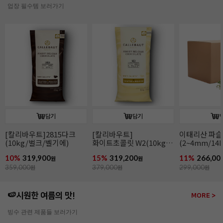
업장 필수템 보러가기
담기
담기
[칼리바우트]2815다크
[칼리바우트]
이태리산 파
(10kg/벌크/벨기에)
화이트초콜릿 W2(10kg/
(2~4mm/14k
벌크/벨기에)
파슬리후레이
10%
319,900
15%
319,200
11%
266,00
원
원
359,000
원
379,000
원
299,000
원
🍉시원한 여름의 맛!
MORE >
빙수 관련 제품들 보러가기