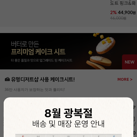
스프레드 필링 도넛
도트 핑크&화
(냉동완제/76g x 36개입)
(냉동완제/74g
27%
39,900
1%
59,900
2%
44,900
원
원
원
54,990
원
61,000
원
46,000
원
🍰 유명디저트샵 사용 케이크시트!
MORE >
36만 사용자가 보장하는 맛과 퀄리티!