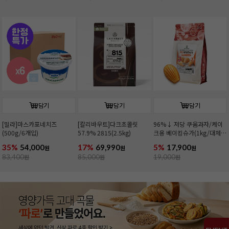
담기
담기
담기
[밀라]마스카포네치즈
[칼리바우트]다크초콜릿
96%↓ 저당 쿠움과자/케이
(500g/6개입)
57.9% 2815(2.5kg)
크용 베이킹슈가(1kg/대체
당)
35%
54,000
17%
69,990
5%
17,900
원
원
원
83,400
원
85,000
원
19,000
원