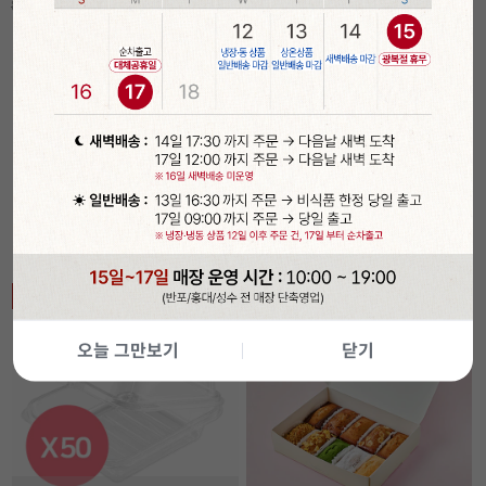
담기
담기
[장가네제과]케이크시트
[장가네제과]케이크시트
[장가네제과
24개입(화이트/미니)
(화이트/미니)
24개입(초코/
17%
68,900
17%
2,900
12%
77,900
원
원
84,000
원
3,500
원
88,800
원
🎁 정성 가득 포장 꿀팁
전체보기 >
베이킹의 완성은 포장!
기간
할인
오늘 그만보기
닫기