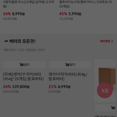
구황작물빵 박스(10개입/감자빵/고구마
펄프사각도시락(햄버거박스/크라프트/약
빵)
50개입)
16%
8,990
45%
5,990
원
원
10,800
원
11,000
원
🧈 버터의 모든것!
MORE >
B&C에서 가장 사랑받는 버터!
담기
앵커FP락틱버터(454g/
발효버터)
21%
6,990
원
8,900
원
담기