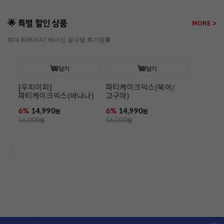
🌟 특별 할인 상품
MORE >
최대 80%까지! 베이킹 필수템 특가중🍫
담기
담기
[우피이피]
파티케이크믹스(북어/
파티케이크믹스(바나나)
고구마)
6%
14,990
6%
14,990
원
원
16,000
원
16,000
원
[햇쌀마루]
(15kg/칠복)
10%
59,000
66,000
원