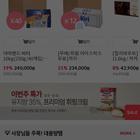
담기
담기
아머랜드 버터
[무배/회원 아이스박스
[칼리바우트]
10kg(250g/40개입/
무료]끼리
(1.6kg/ 카
무가염/독일1위버터)
크림치즈1kgx12개
44.8%/ 바통
19%
240,000
21%
234,000
8%
42,900
원
원
원
299,000
원
299,900
원
46,900
원
💡 사장님들 주목! 대용량템
MORE >