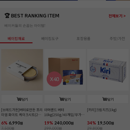
🏆 BEST RANKING ITEM
전체보기 >
베이커들의 손꼽는 아이템!
베이킹재료
베이킹도구
포장용품
주방/가전
담기
담기
담기
[브레드가든]버터로만든 프리
아머랜드 버터
[끼리]크림치즈(1kg)
미엄 화이트 케이크시트(2호/
10kg(250g/40개입/무가
커팅)
염/독일1위버터)
6%
6,990
19%
240,000
34%
19,500
원
원
원
7,500
원
299,000
원
29,800
원