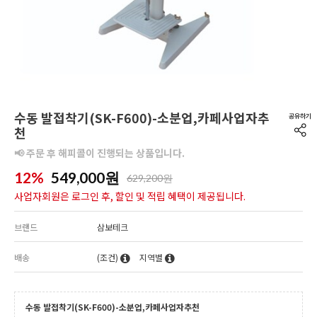
수동 발접착기(SK-F600)-소분업,카페사업자추
천
📢 주문 후 해피콜이 진행되는 상품입니다.
12%
549,000
원
629,200원
사업자회원은 로그인 후, 할인 및 적립 혜택이 제공됩니다.
브랜드
삼보테크
배송
(조건)
지역별
수동 발접착기(SK-F600)-소분업,카페사업자추천