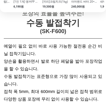
[서울우유]생크림(500ml)
[1인 1개] 앵커FP 무염버터(454g) 특가EVENT!
[끼리]크림치즈(1kg)
아머랜드 버터 20+20개 (무가염\/독일1위 버터)
새벽
6,190원
19,500원
240,000원
1,9
포장의 효율을 높여주는!
수동 발접착기
(SK-F600
)
예열이 필요 없이 바로 사용 가능한 절전용 순간 비
닐 접착기입니다.
양손을 활용하면서 발로 하단 페달을 밟아 포장작업
을 할 수 있습니다.
수동 발접착기는 표준형으로 가장 많이 사용되고 있
습니다.
접착 폭 5mm, 최대 600mm 길이의 넓은 접착 범위로
다양한 상품 포장에 무리 없이 사용할 수 있습니다.