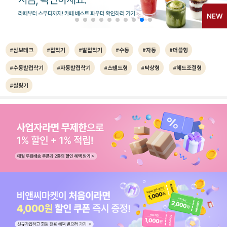
#삼보테크
#접착기
#발접착기
#수동
#자동
#더블형
#수동발접착기
#자동발접착기
#스탠드형
#탁상형
#헤드조절형
#실링기