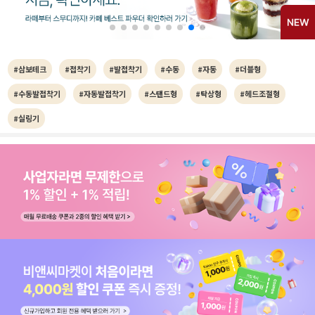
#삼보테크
#접착기
#발접착기
#수동
#자동
#더블형
#수동발접착기
#자동발접착기
#스탠드형
#탁상형
#헤드조절형
#실링기