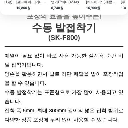
즈(1kg)
[쉐프메이드]키티 쿠키커터(4종)
앵커FP버터(454g)
[쉐프메이드]레몬케이크팬_치요다틀 수준의 프리미엄 코팅
10,800원
6,740원
16,900원
134
포장의 효율을 높여주는!
수동 발접착기
(SK-F800
)
예열이 필요 없이 바로 사용 가능한 절전용 순간 비
닐 접착기입니다.
양손을 활용하면서 발로 하단 페달을 밟아 포장작업
을 할 수 있습니다.
수동 발접착기는 표준형으로 가장 많이 사용되고 있
습니다.
접착 폭 5mm, 최대 800mm 길이의 넓은 접착 범위로
다양한 상품 포장에 무리 없이 사용할 수 있습니다.