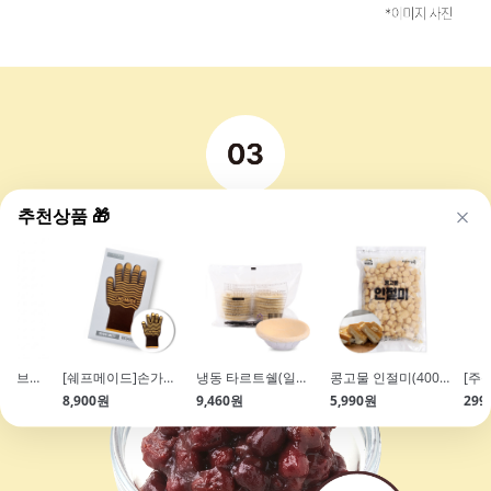
추천상품 🎁
[엘르앤비르]서브라임 마스카포네(1kg\/마스카포네생크림)
[쉐프메이드]손가락 오븐장갑 310x175
냉동 타르트쉘(일반\/20g*18개입\/냉동생지)
콩고물 인절미(400g\/빙수떡\/인절미 토스트\/토핑용)
8,900원
9,460원
5,990원
299