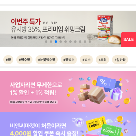
#팥
#빙수팥
#눈꽃빙수팥
#팥빙수
#빙수
#토핑
#덜단팥