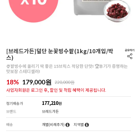
[브레드가든]덜단 눈꽃빙수팥(1kg/10개입/박
스)
🍨팥빙수에 올리기 딱 좋은 15브릭스 적당한 단맛! 🏆후기가 증명하는
맛보장 스테디셀러!
18%
179,000
원
220,000원
사업자회원은 로그인 후, 할인 및 적립 혜택이 제공됩니다.
177,210
정기배송가
원
브랜드
브레드가든
배송
개별(비례추가)
지역별