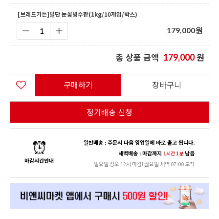
[브레드가든]덜단 눈꽃빙수팥(1kg/10개입/박스)
179,000
원
총 상품 금액
원
179,000
구매하기
장바구니
정기배송 신청
일반배송 : 주문시 다음 영업일에 바로 출고 됩니다.
새벽배송 : 마감까지
남음
1시간 1분
마감시간안내
일요일 정오 12시 마감! 월요일 새벽 07:00 도착