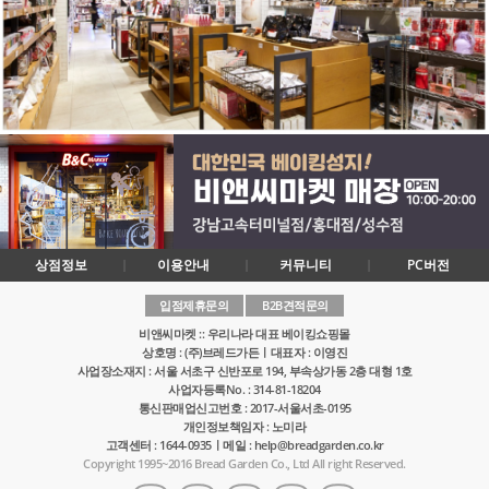
상점정보
이용안내
커뮤니티
PC버전
입점제휴문의
B2B견적문의
비앤씨마켓 :: 우리나라 대표 베이킹쇼핑몰
상호명 : (주)브레드가든ㅣ대표자 : 이영진
사업장소재지 : 서울 서초구 신반포로 194, 부속상가동 2층 대형 1호
사업자등록No. : 314-81-18204
통신판매업신고번호 : 2017-서울서초-0195
개인정보책임자 : 노미라
고객센터 : 1644-0935ㅣ메일 : help@breadgarden.co.kr
Copyright 1995~2016 Bread Garden Co., Ltd All right Reserved.