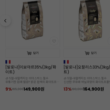
담기
담기
)
[발로나]이보아르35%(3kg/화
[발로나]오팔리스33%(3kg
이트)
트)
🧊 5월~9월까지는 아이스박스 필수
🧊 5월~9월까지는 아이스박스 필수
유통기한 원래 짧음!! 밝은 흰색의 화이트초콜
신선한 우유와 바닐라향의 화이트초콜
필
릿
9%
149,900원
13%
164,900원
165,000
190,000