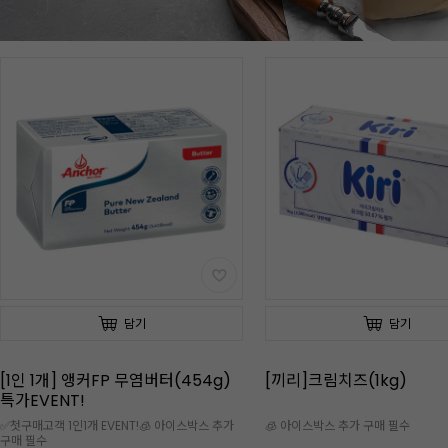
담기
담기
[1인 1개] 앵커FP 무염버터(454g)
[끼리]크림치즈(1kg)
특가EVENT!
✅첫구매고객 1인1개 EVENT!🧊 아이스박스 추가
🧊 아이스박스 추가 구매 필수
구매 필수