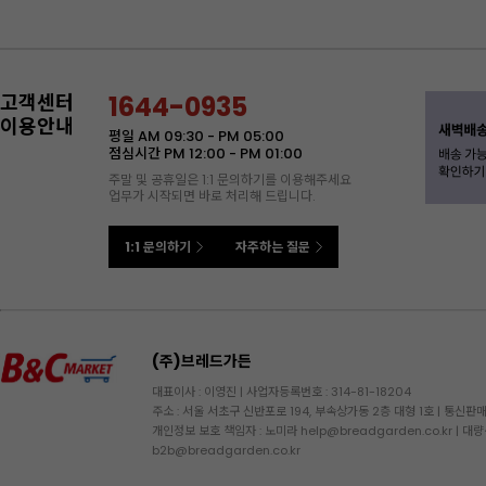
고객센터
1644-0935
이용안내
평일 AM 09:30 - PM 05:00
점심시간 PM 12:00 - PM 01:00
주말 및 공휴일은 1:1 문의하기를 이용해주세요
업무가 시작되면 바로 처리해 드립니다.
1:1 문의하기
자주하는 질문
(주)브레드가든
대표이사 : 이영진
|
사업자등록번호 : 314-81-18204
주소 : 서울 서초구 신반포로 194, 부속상가동 2층 대형 1호
|
통신판매업
개인정보 보호 책임자 : 노미라
|
대량
help@breadgarden.co.kr
b2b@breadgarden.co.kr