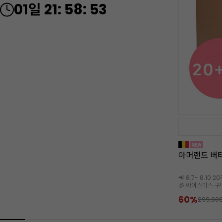
01
일
21
:
58
:
51
아머랜드 버터
📢 8.7- 8.10 
🧊 아이스박스 구
60%
299,00