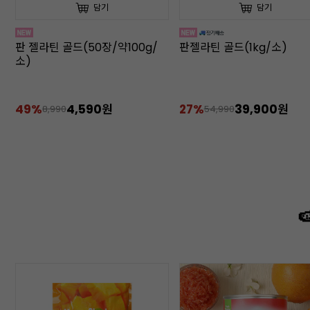
담기
담기
)
판 젤라틴 골드(50장/약100g/
판젤라틴 골드(1kg/소)
소)
49%
4,590원
27%
39,900원
8,990
54,990