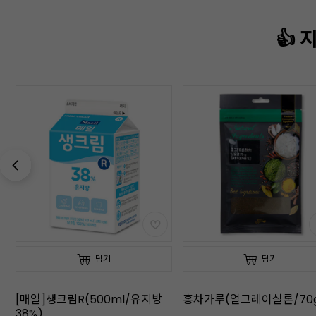
👍
담기
담기
[매일]생크림R(500ml/유지방
홍차가루(얼그레이실론/70
38%)