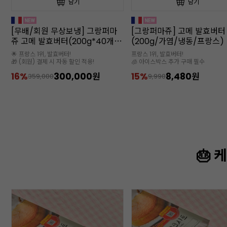
담기
담기
[무배/회원 무상보냉] 그랑퍼마
[그랑퍼마쥬] 고메 발효버터
쥬 고메 발효버터(200g*40개
(200g/가염/냉동/프랑스)
입/가염/냉동/프랑스)
🌟 프랑스 1위, 발효버터!
프랑스 1위, 발효버터!
🎁 (회원) 결제 시 자동 할인 적용!
🧊 아이스박스 추가 구매 필수
16%
300,000원
15%
8,480원
359,000
9,990
🎂 