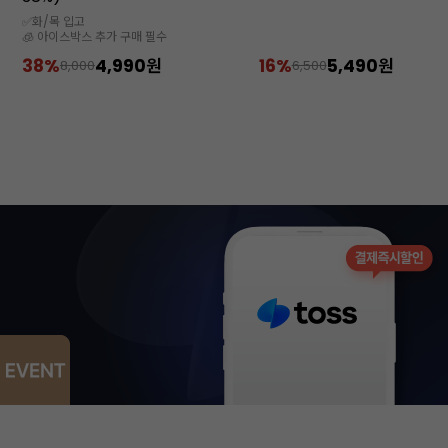
✅화/목 입고
🧊 아이스박스 추가 구매 필수
38%
4,990원
16%
5,490원
8,000
6,500