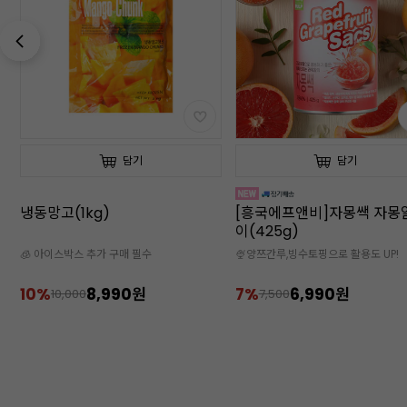
담기
담기
냉동망고(1kg)
[흥국에프앤비]자몽쌕 자몽
이(425g)
🧊 아이스박스 추가 구매 필수
🍨양쯔간루,빙수토핑으로 활용도 UP!
10%
8,990원
7%
6,990원
10,000
7,500