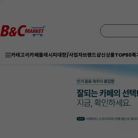
카테고리
카페몰
레시피
대량/사업자
브랜드샵
신상품
TOP50
특