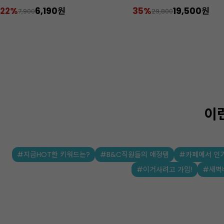
22%
6,190원
35%
19,500원
7,900
29,800
이
#지금HOT한 키워드는?
#B&C직원들의 애정템
#카페에서 인
#이거사려고 가입!
#새벽