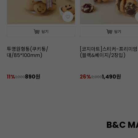
담기
담기
투명원형통(쿠키통/
[코지아트]스티커-프리미엄
대/85*100mm)
(블랙&베이지/2장입)
11%
890원
26%
1,490원
1,000
2,000
B&C M