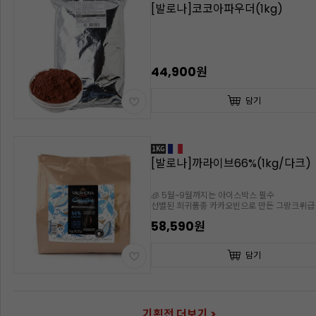
[발로나]코코아파우더(1kg)
44,900원
담기
[발로나]까라이브66%(1kg/다크)
🧊 5월~9월까지는 아이스박스 필수
선별된 희귀품종 카카오빈으로 만든 그랑크뤼급
초콜릿, 5월~9월까지는 아이스박스 필수
58,590원
담기
기획전 더보기 >