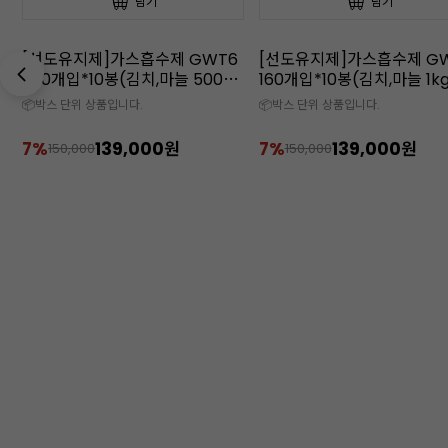
담기
담기
[선도유지제]가스흡수제 GWT6
[선도유지제]가스흡수제 G
200개입*10봉(김치,마늘 500g
160개입*10봉(김치,마늘 1k
추천/CO₂흡수)
천/CO₂흡수)
📦박스 단위 상품입니다.
📦박스 단위 상품입니다.
7%
139,000원
7%
139,000원
150,000
150,000