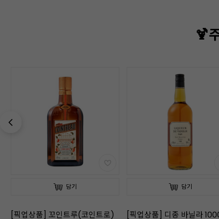
🍹
담기
담기
[픽업상품] 꼬인트루(코인트로)
[픽업상품] 디종 바닐라 100