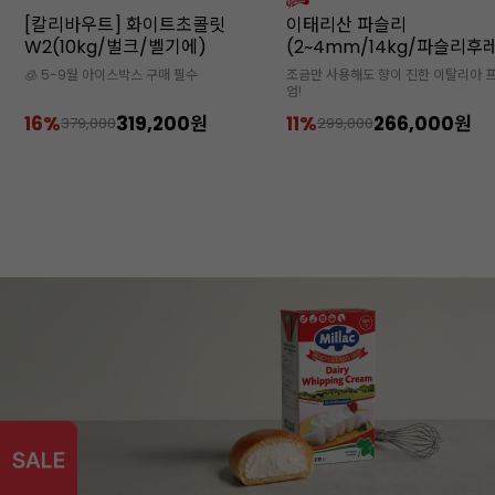
벌
[칼리바우트] 화이트초콜릿
이태리산 파슬리
W2(10kg/벌크/벨기에)
(2~4mm/14kg/파슬리후
크)
🧊 5-9월 아이스박스 구매 필수
조금만 사용해도 향이 진한 이탈리아 
엄!
16%
319,200원
11%
266,000원
379,000
299,000