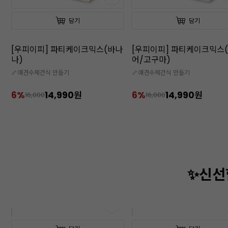
담기
담기
[우피이피] 파티케이크믹스(바나
[우피이피] 파티케이크믹스
나)
어/고구마)
🦴애견수제간식 만들기
🦴애견수제간식 만들기
6%
14,990원
6%
14,990원
16,000
16,000
✨신선