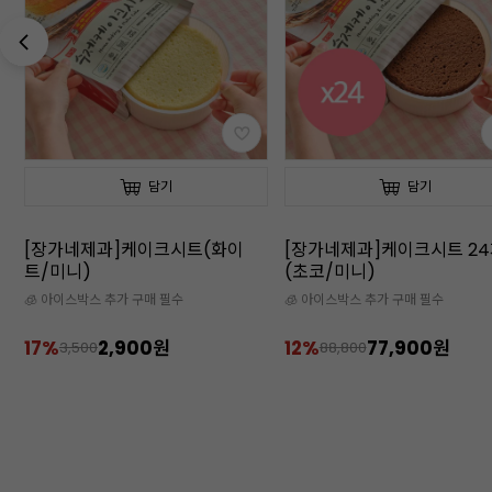
담기
담기
입
[장가네제과]케이크시트(화이
[장가네제과]케이크시트 2
트/미니)
(초코/미니)
🧊 아이스박스 추가 구매 필수
🧊 아이스박스 추가 구매 필수
17%
2,900원
12%
77,900원
3,500
88,800