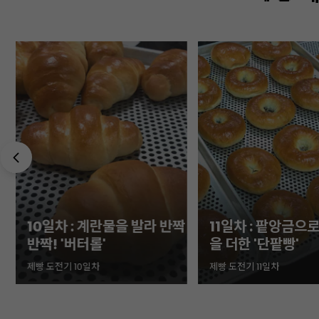
10일차 : 계란물을 발라 반짝
11일차 : 팥앙금으
반짝! '버터롤'
을 더한 '단팥빵'
제빵 도전기 10일차
제빵 도전기 11일차