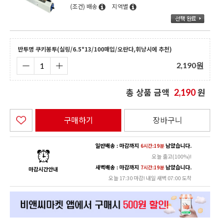
(조건) 배송
지역별
반투명 쿠키봉투(실링/6.5*13/100매입/오란다,휘낭시에 추천)
2,190
원
총 상품 금액
원
2,190
구매하기
장바구니
일반배송 : 마감까지
남았습니다.
6시간:19분
오늘 출고(100%)!
새벽배송 : 마감까지
남았습니다.
7시간:19분
마감시간안내
오늘 17:30 마감! 내일 새벽 07:00 도착