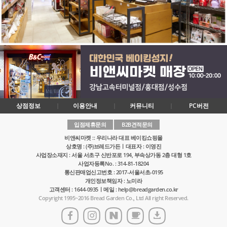
상점정보
이용안내
커뮤니티
PC버전
입점제휴문의
B2B견적문의
비앤씨마켓 :: 우리나라 대표 베이킹쇼핑몰
상호명 : (주)브레드가든ㅣ대표자 : 이영진
사업장소재지 : 서울 서초구 신반포로 194, 부속상가동 2층 대형 1호
사업자등록No. : 314-81-18204
통신판매업신고번호 : 2017-서울서초-0195
개인정보책임자 : 노미라
고객센터 : 1644-0935ㅣ메일 : help@breadgarden.co.kr
Copyright 1995~2016 Bread Garden Co., Ltd All right Reserved.