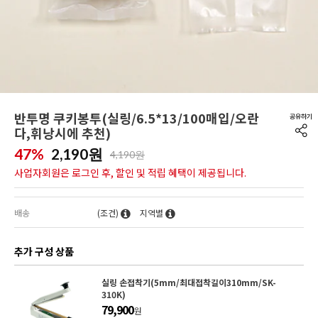
반투명 쿠키봉투(실링/6.5*13/100매입/오란
다,휘낭시에 추천)
47%
2,190
원
4,190원
사업자회원은 로그인 후, 할인 및 적립 혜택이 제공됩니다.
배송
(조건)
지역별
추가 구성 상품
실링 손접착기(5mm/최대접착길이310mm/SK-
310K)
79,900
원