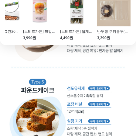
[ONEWAY]그린30x17cm(12인치\/10매\/Comfort Green Pastrybag)
[브레드가든] 無알루미늄 착한베이킹파우더(통\/155g)
[브레드가든] 월계수잎(20g)
반투명 쿠키봉투(실링\/10*14\/100매입\/르뱅쿠키,조각파운드케이크 추천)
3,990원
4,490원
3,290원