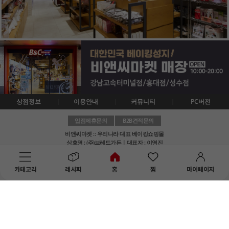
상점정보
이용안내
커뮤니티
PC버전
입점제휴문의
B2B견적문의
비앤씨마켓 :: 우리나라 대표 베이킹쇼핑몰
상호명 : (주)브레드가든ㅣ대표자 : 이영진
사업장소재지 : 서울 서초구 신반포로 194, 부속상가동 2층 대형 1호
사업자등록No. : 314-81-18204
카테고리
레시피
홈
찜
마이페이지
통신판매업신고번호 : 2017-서울서초-0195
개인정보책임자 : 노미라
고객센터 : 1644-0935ㅣ메일 : help@breadgarden.co.kr
Copyright 1995~2016 Bread Garden Co., Ltd All right Reserved.