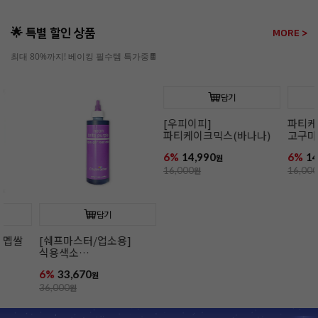
🌟 특별 할인 상품
MORE >
최대 80%까지! 베이킹 필수템 특가중🍫
담기
담기
[우피이피]
파티케이크믹스(북어/
파티케이크믹스(바나나)
고구마)
6%
14,990
6%
14,990
원
원
16,000
원
16,000
원
[햇쌀마루]
(15kg/칠복)
10%
59,000
66,000
원