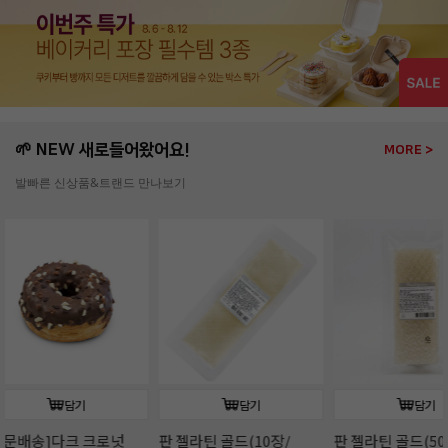
🌱 NEW 새로들어왔어요!
MORE >
발빠른 신상품&트랜드 만나보기
담기
담기
판 젤라틴 골드(10장/
판 젤라틴 골드(50장/
판젤라틴 골드(