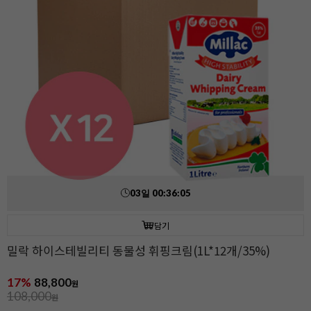
03
일
00
:
36
:
03
담기
밀락 하이스테빌리티 동물성 휘핑크림(1L*12개/35%)
17%
88,800
원
108,000
원