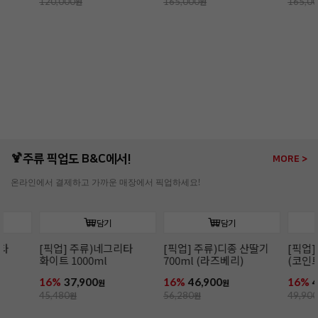
담기
담기
과나하70%(3kg/다크)
이보아르35%(3kg/
오팔리스33%(
화이트)
화이트)
10%
147,900
9%
149,900
13%
164,90
원
원
165,000
원
165,000
원
190,000
원
🍹주류 픽업도 B&C에서!
MORE >
온라인에서 결제하고 가까운 매장에서 픽업하세요!
담기
담기
[픽업] 주류)디종 산딸기
[픽업] 주류)꼬인트루
[픽업] 주류)
700ml (라즈베리)
(코인트로) 700ml
1000ml
16%
46,900
16%
41,900
16%
86,900
원
원
56,280
원
49,900
원
104,280
원