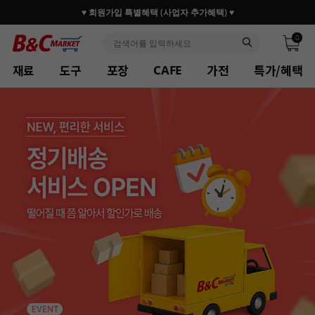
30만 홈베이커 1.2만 사업자가 즐겨찾는 마켓리더
0
재료
도구
포장
가전
특가/혜택
CAFE