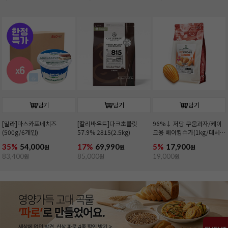
담기
담기
담기
[밀라]마스카포네치즈
[칼리바우트]다크초콜릿
96%↓ 저당 쿠움과자/케이
(500g/6개입)
57.9% 2815(2.5kg)
크용 베이킹슈가(1kg/대체
당)
35%
54,000
17%
69,990
5%
17,900
원
원
원
83,400
원
85,000
원
19,000
원