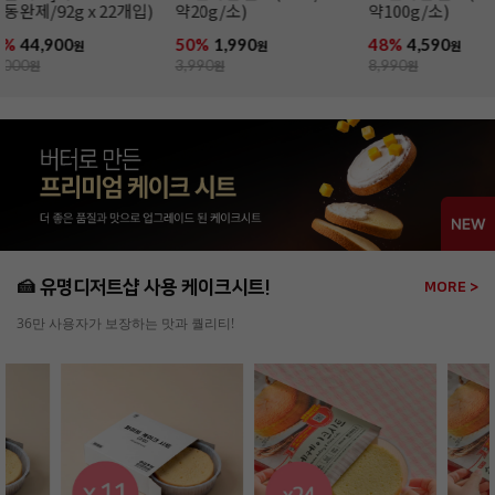
약20g/소)
약100g/소)
50%
1,990
48%
4,590
27%
39,900
원
원
3,990
원
8,990
원
54,990
원
🍰 유명디저트샵 사용 케이크시트!
MORE >
36만 사용자가 보장하는 맛과 퀄리티!