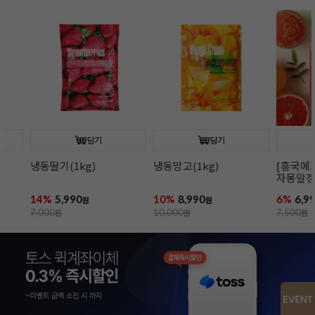
담기
담기
냉동딸기(1kg)
냉동망고(1kg)
[흥국에프앤비
자몽알갱이(42
14%
5,990
10%
8,990
6%
6,990
원
원
원
7,000
원
10,000
원
7,500
원