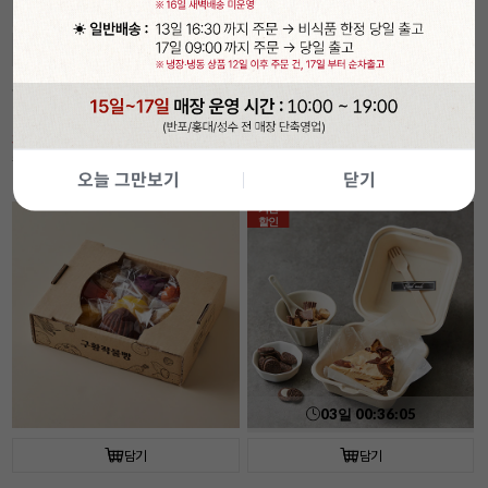
03
일
00
:
36
:
03
담기
담기
속이 잘 보이는 투명 햄버거 상자(50개입/
[코지아트]구움과자박스 (4개입/베이지/
플라스틱)
대)
30%
6,990
21%
5,490
원
원
9,990
원
6,990
원
오늘 그만보기
닫기
기간
할인
03
일
00
:
36
:
03
담기
담기