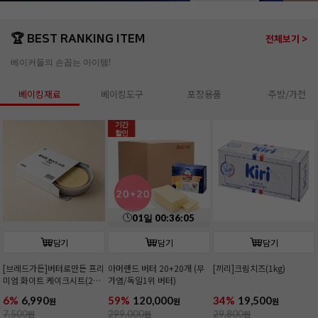
🏆 BEST RANKING ITEM
전체보기 >
베이커들의 손꼽는 아이템!
베이킹재료
베이킹도구
포장용품
주방/가전
기간
할인
01
일
00
:
36
:
03
담기
담기
담기
[브레드가든]버터로만든 프리
아머랜드 버터 20+20개 (무
[끼리]크림치즈(1kg)
미엄 화이트 케이크시트(2호/
가염/독일1위 버터)
커팅)
6%
6,990
59%
120,000
34%
19,500
원
원
원
7,500
원
299,000
원
29,800
원