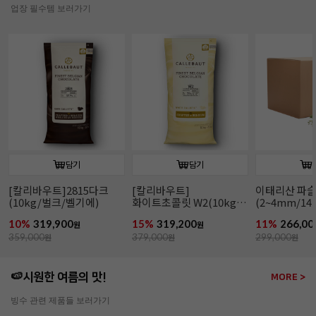
업장 필수템 보러가기
담기
담기
[칼리바우트]2815다크
[칼리바우트]
이태리산 파
(10kg/벌크/벨기에)
화이트초콜릿 W2(10kg/
(2~4mm/14k
벌크/벨기에)
파슬리후레이
10%
319,900
15%
319,200
11%
266,00
원
원
359,000
원
379,000
원
299,000
원
🍉시원한 여름의 맛!
MORE >
빙수 관련 제품들 보러가기