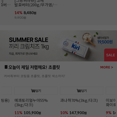
[무배]앵커FP 락틱버터
앵커FP락틱버터(454g/
[엘르앤비르]
(454g*20개입/발효버터)
발효버터)
(500g*8개입)
26%
139,800
21%
6,990
26%
95,920
원
원
189,000
원
8,900
원
130,000
원
🍫오늘이 제일 저렴해요! 초콜릿
MORE >
커버춰부터 코팅용 초콜릿, 초콜릿 색소까지!