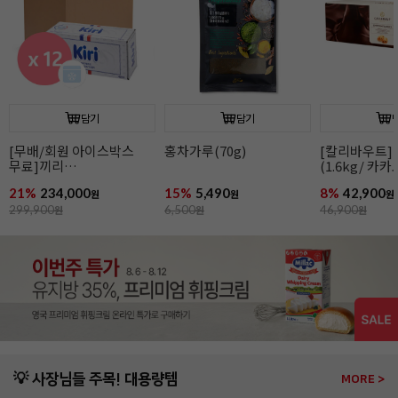
담기
담기
[무배/회원 아이스박스
홍차가루(70g)
[칼리바우트]
무료]끼리
(1.6kg/ 카
크림치즈1kgx12개
44.8%/ 바통
21%
234,000
15%
5,490
8%
42,900
원
원
원
299,900
원
6,500
원
46,900
원
💡 사장님들 주목! 대용량템
MORE >