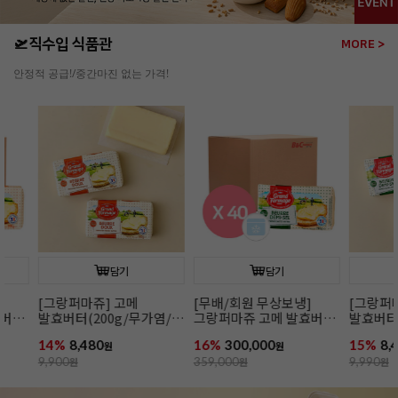
🛫직수입 식품관
MORE >
안정적 공급!/중간마진 없는 가격!
담기
담기
[그랑퍼마쥬] 고메
[무배/회원 무상보냉]
[그랑퍼마쥬]
발효버터(200g/무가염/
그랑퍼마쥬 고메 발효버터
발효버터(200
냉동/프랑스)
(200g*40개입/가염/냉동/
냉동/프랑스)
14%
8,480
16%
300,000
15%
8,480
원
프랑스)
원
원
9,900
원
359,000
원
9,990
원