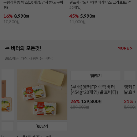
구황작물빵 박스(10개입/감자빵/고구마
펄프사각도시락(햄버거박스/크라프트/약
빵)
50개입)
16%
8,990
45%
5,990
원
원
10,800
원
11,000
원
🧈 버터의 모든것!
MORE >
B&C에서 가장 사랑받는 버터!
담기
담기