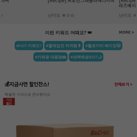
[Recipe] 프로틴그래놀라에너지바
[Recipe] 파로 플레이크 땅콩 &
라즈베리 초콜릿
난이도 ★☆☆
난이도 ★☆☆
이런 키워드 어때요? 👑
MORE >
#HOT 키워드?
#할매입맛 저격템👵
#헬로키티 베이킹🐱
#카페용 대용량🍰
#새벽배송BEST🌙
💰지금사면 할인찬스!
전체보기 >
특별한 가격으로 준비했어요
기간
할인