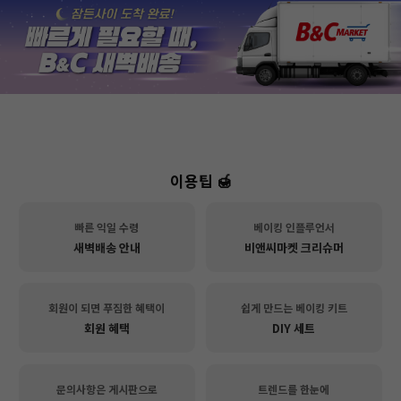
이용팁 🍯
빠른 익일 수령
베이킹 인플루언서
새벽배송 안내
비앤씨마켓 크리슈머
회원이 되면 푸짐한 혜택이
쉽게 만드는 베이킹 키트
회원 혜택
DIY 세트
문의사항은 게시판으로
트렌드를 한눈에