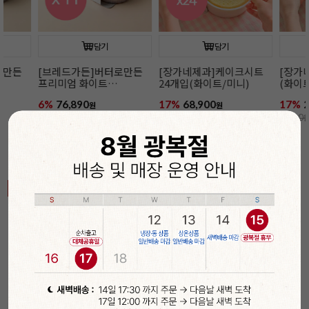
담기
담기
[장가네제과]케이크시트
[장가네제과]케이크시트
[장가네제과
24개입(화이트/미니)
(화이트/미니)
24개입(초코/
17%
68,900
17%
2,900
12%
77,900
원
원
84,000
원
3,500
원
88,800
원
🎁 정성 가득 포장 꿀팁
전체보기 >
베이킹의 완성은 포장!
기간
할인