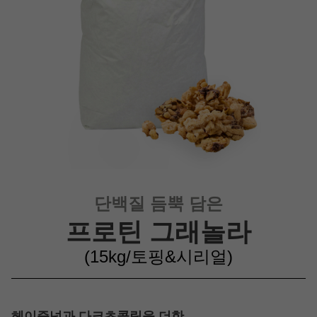
단백질 듬뿍 담은
프로틴 그래놀라
(15kg/토핑&시리얼
)
헤이즐넛과 다크초콜릿을 더한,