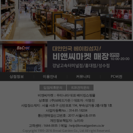
상점정보
이용안내
커뮤니티
PC버전
입점제휴문의
B2B견적문의
비앤씨마켓 :: 우리나라 대표 베이킹쇼핑몰
상호명 : (주)브레드가든ㅣ대표자 : 이영진
사업장소재지 : 서울 서초구 신반포로 194, 부속상가동 2층 대형 1호
사업자등록No. : 314-81-18204
통신판매업신고번호 : 2017-서울서초-0195
개인정보책임자 : 노미라
고객센터 : 1644-0935ㅣ메일 : help@breadgarden.co.kr
Copyright 1995~2016 Bread Garden Co., Ltd All right Reserved.