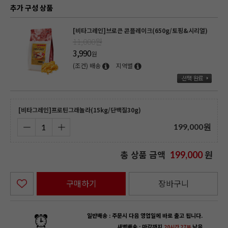
추가 구성 상품
[비타그레인]브로큰 콘플레이크(650g/토핑&시리얼)
11,000원
3,990
원
(조건) 배송
지역별
[비타그레인]프로틴그래놀라(15kg/단백질30g)
199,000
원
총 상품 금액
원
199,000
구매하기
장바구니
일반배송 : 주문시 다음 영업일에 바로 출고 됩니다.
새벽배송 : 마감까지
남음
20시간 27분