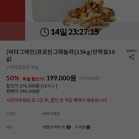
23:
27:
13
14일
[비타그레인]프로틴그래놀라(15kg/단백질30
g)
✅단백질함량 30g
50%
199,000
원
399,000원
특별 할인가!
할인가 276,000원 [
31
%↓]
판매가 399,000원
사업자회원은 로그인 후, 할인 및 적립 혜택이 제공됩니다.
브랜드
비타그레인
배송
개별(비례추가)
지역별