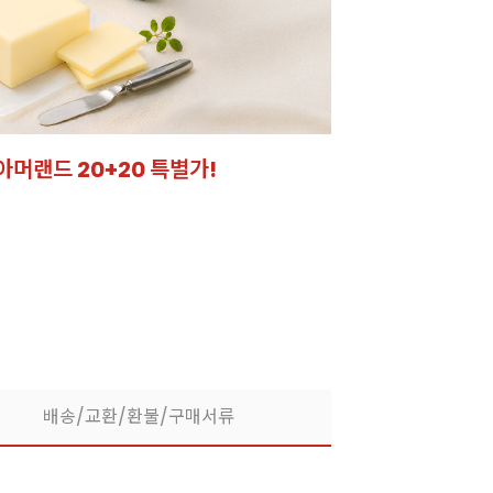
아머랜드 20+20 특별가!
잘되는 카페의 선
라떼부터 스무디까지! 한
배송/교환/환불/구매서류