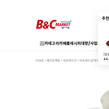
추천
카테고리
카페몰
레시피
대량/사업자
브랜
44
HOME
>
베이킹재료
>
데코레이션
>
데코레이션/토핑