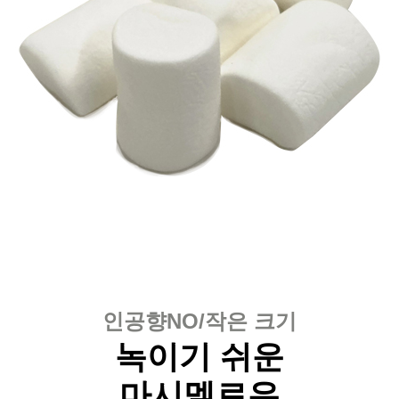
인공향NO/작은 크기
녹이기 쉬운
마시멜로우