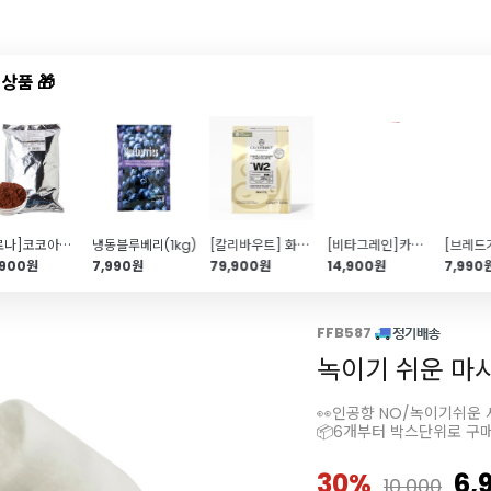
상품 🎁
드샵
신상품
TOP50
특가/혜택
[발로나]코코아파우더(1kg)
냉동블루베리(1kg)
[칼리바우트] 화이트커버춰초콜릿28%(2.5kg\/커버처)
[비타그레인]카라멜 크런치 콘플레이크(1kg\/토핑용)
,900원
7,990원
79,900원
14,900원
7,990
FFB587
녹이기 쉬운 마
👀인공향 NO/녹이기쉬운
📦6개부터 박스단위로 구
30%
6,
10,000