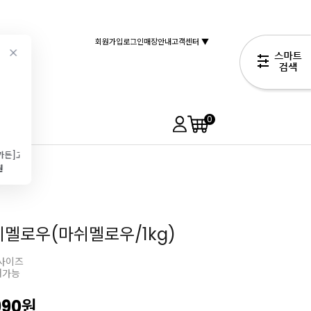
회원가입
로그인
매장안내
고객센터 ▼
0
[브레드가든]고급코코아파우더(155g\/원통형)
루벡마지팬(마지판\/1kg\/아몬드52%\/슈톨렌)
[KRAL]로스티드 카다이프(500g\/두쫀쿠\/바삭한 식감)
[반호튼]다크 커버처초콜릿(200g\/56.1%)
원
62,900원
12,490원
5,990원
8,900원
시멜로우(마쉬멜로우/1kg)
 사이즈
매가능
990
원