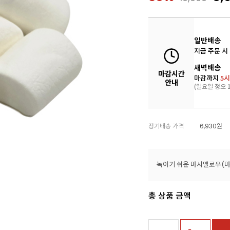
일반배송
지금 주문 시
새벽배송
마감시간
마감까지
5시
안내
(일요일 정오 1
정기배송 가격
6,930원
녹이기 쉬운 마시멜로우(마
총 상품 금액