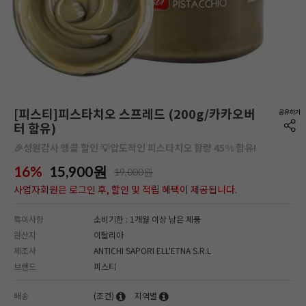
[피스티]피스타치오 스프레드 (200g/카카오버
터 함유)
🎉성원감사 앵콜 할인 💡압도적인 피스타치오 함량 45% 함유!
16%
15,900
원
19,000원
사업자회원은 로그인 후, 할인 및 적립 혜택이 제공됩니다.
특이사항
소비기한 : 1개월 이상 남은 제품
원산지
이탈리아
제조사
ANTICHI SAPORI ELL'ETNA S.R.L
브랜드
피스티
배송
(조건)
지역별