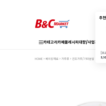
추천
카테고리
카페몰
레시피
대량/사업자
브랜
3,1
HOME
>
베이킹재료
>
가루류
>
건조가루/기타분말