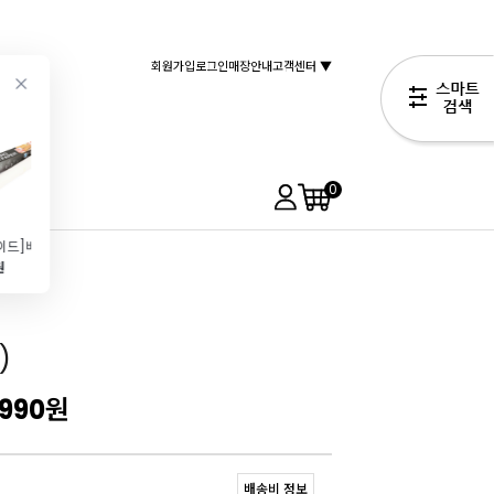
회원가입
로그인
매장안내
고객센터 ▼
0
[쉐프메이드]베이킹페이퍼(롤유산지\/30cmx5m)
사워크림LP 1kg
[서울우유]생크림(500ml)
백치즈가루(250g)
원
7,990원
5,190원
5,290원
6,490원
)
,990
원
배송비 정보