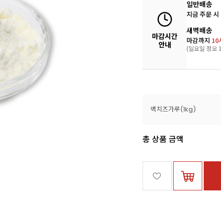
일반배송
지금 주문 시
새벽배송
마감시간
마감까지
10
안내
(일요일 정오 1
백치즈가루(1kg)
총 상품 금액