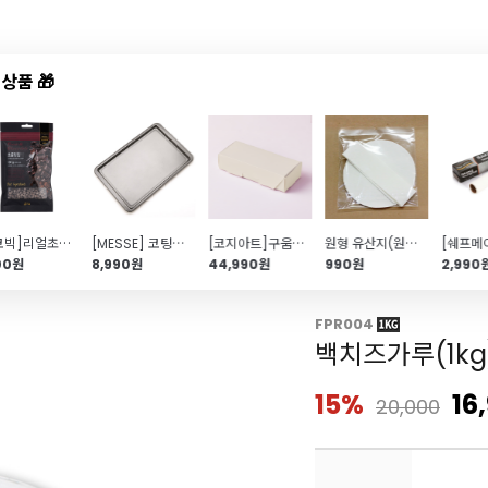
상품 🎁
드샵
신상품
TOP50
특가/혜택
[초코빅]리얼초코칩 46.5%(다크\/100g)
[MESSE] 코팅좋은 기본 오븐팬 베이킹팬 (빵판 쿠키팬)-40L이상 오븐에 사용
[코지아트]구움과자박스(50개입\/베이지)
원형 유산지(원형틀\/2호)
00원
8,990원
44,990원
990원
2,990
FPR004
백치즈가루(1kg
15%
16
20,000