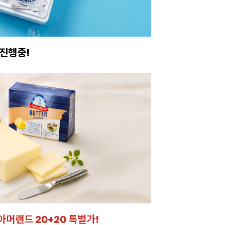
진행중!
이번주 특가, 유지
온라인 특가로 구매하러 
아머랜드 20+20 특별가!
잘되는 카페의 선