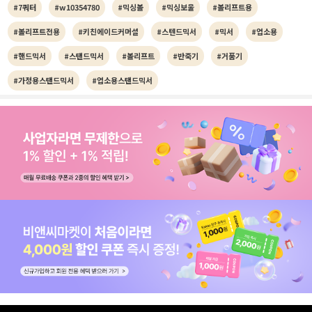
#7쿼터
#w10354780
#믹싱볼
#믹싱보울
#볼리프트용
#볼리프트전용
#키친에이드커머셜
#스텐드믹서
#믹서
#업소용
#핸드믹서
#스탠드믹서
#볼리프트
#반죽기
#거품기
#가정용스탠드믹서
#업소용스탠드믹서