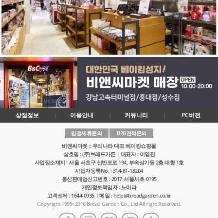
상점정보
이용안내
커뮤니티
PC버전
입점제휴문의
B2B견적문의
비앤씨마켓 :: 우리나라 대표 베이킹쇼핑몰
상호명 : (주)브레드가든ㅣ대표자 : 이영진
사업장소재지 : 서울 서초구 신반포로 194, 부속상가동 2층 대형 1호
사업자등록No. : 314-81-18204
통신판매업신고번호 : 2017-서울서초-0195
개인정보책임자 : 노미라
고객센터 : 1644-0935ㅣ메일 : help@breadgarden.co.kr
Copyright 1995~2016 Bread Garden Co., Ltd All right Reserved.