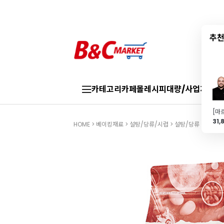
추천
카테고리
카페몰
레시피
대량/사업자
브랜
31,
HOME
>
베이킹재료
>
설탕/당류/시럽
>
설탕/당류