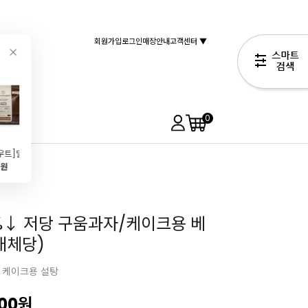
회원가입
로그인
매장안내
고객센터 ▼
0
[칼리바우트]밀크 커버춰초콜릿 33.6%(400g\/커버처)
[켄우드]키친머신(KPL9000S\/6.7L\/반죽기\/스테인레스)
[마르텔라토]하트 초콜릿 몰드(BPA FREE)
[베리베리]유자퓨레(500g\/전남고흥)
0원
1,000,000원
32,890원
17,900원
31,890원
%↓ 저당 구움과자/케이크용 베
대체당)
및 케이크용 설탕
900
원