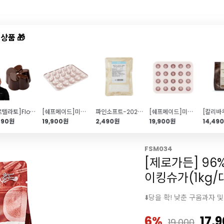
상품 🎁
드샵
신상품
TOP50
특가/혜택
[마르텔라토]Flora 플라워 초콜릿 몰드(21MA1050\/BPA FREE)
[쉐프메이드]미니 레몬틀 20구
파인소프트-202(200g\/고구마빵\/감자빵\/깨찰빵)
[쉐프메이드]미니 까눌레틀(20구)
890원
19,900원
2,490원
19,900원
14,49
FSM034
[제로가든] 96
이킹슈가(1kg/
⬇️당을 확! 낮춘 구움과자 
6%
17,
19,000