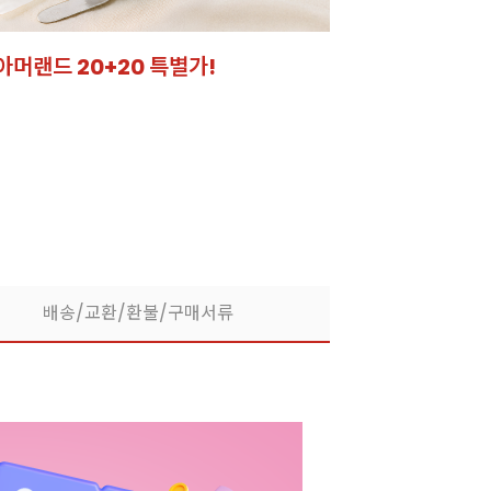
아머랜드 20+20 특별가!
잘되는 카페의 선
라떼부터 스무디까지! 한
배송/교환/환불/구매서류