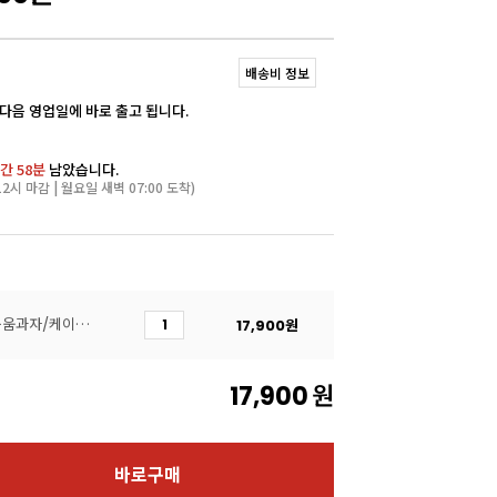
배송비 정보
 다음 영업일에 바로 출고 됩니다.
간 58분
남았습니다.
2시 마감 | 월요일 새벽 07:00 도착)
[제로가든] 96%↓ 저당 구움과자/케이크용 베이킹슈가(1kg/대체당)
17,900
원
17,900
원
바로구매