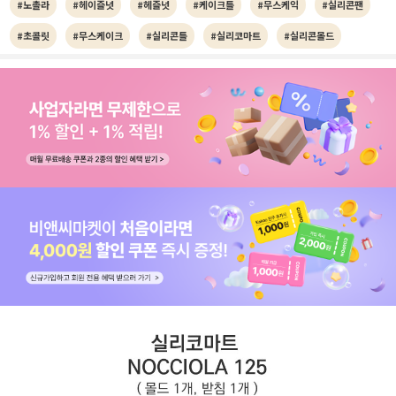
#노촐라
#헤이즐넛
#헤즐넛
#케이크틀
#무스케익
#실리콘팬
#초콜릿
#무스케이크
#실리콘틀
#실리코마트
#실리콘몰드