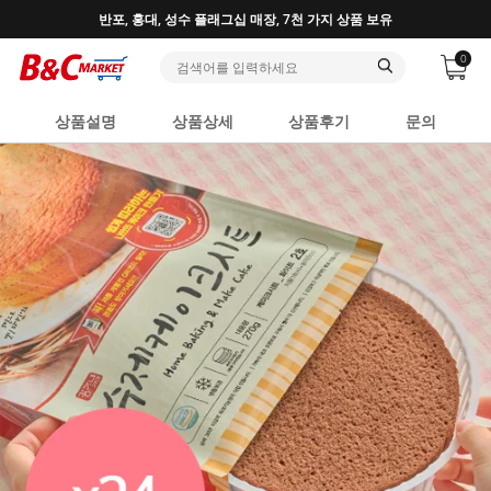
반포, 홍대, 성수 플래그십 매장, 7천 가지 상품 보유
0
상품설명
상품상세
상품후기
문의