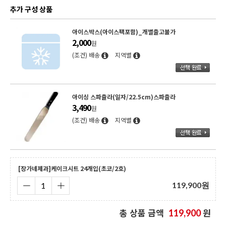
추가 구성 상품
케이크돌림판(스텐회전판) 305xH65
22,900
원
(조건) 배송
지역별
[코지아트]케이크박스(무지1호/받침포함)
1,690
원
(조건) 배송
지역별
[장가네제과]케이크시트 24개입(초코/2호)
119,900
원
총 상품 금액
원
119,900