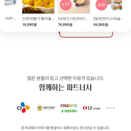
[1인 1개] 앵커FP 무염버터(454g) 특가EVENT!
단호박빵(구황작물빵 생지\/15개입)
[브레드가든]버터로만든 프리미엄 화이트 케이크시트 11개입(2호\/커팅)
[밀락]하이스테빌리티 동물성 휘핑크림(1L*12개\/35%)
18,990원
76,890원
94,800원