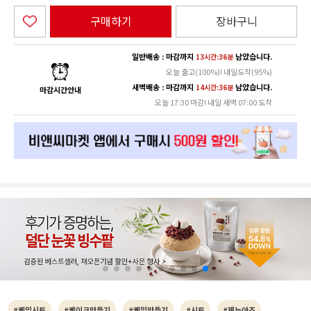
구매하기
장바구니
일반배송 : 마감까지
남았습니다.
13시간:36분
오늘 출고(100%)! 내일도착(95%)
새벽배송 : 마감까지
남았습니다.
14시간:36분
마감시간안내
오늘 17:30 마감! 내일 새벽 07:00 도착
#케익시트
#케이크만들기
#케익만들기
#시트
#제누아즈