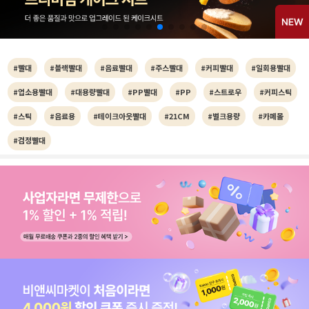
#빨대
#블랙빨대
#음료빨대
#주스빨대
#커피빨대
#일회용빨대
#업소용빨대
#대용량빨대
#PP빨대
#PP
#스트로우
#커피스틱
#스틱
#음료용
#테이크아웃빨대
#21CM
#벌크용량
#카페몰
#검정빨대