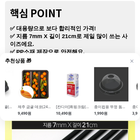
핵심 P
OINT
✅ 대용량으로 보다 합리적인 가격!
✅ 지름 7mm X 길이 21cm로 제일 많이 쓰는 사
이즈에요.
✅ PP소재 제작으로 안전해요.
추천상품 🎁
소금빵 생지 먹물(냉동\/20eaX90g\/국내제조)
제주 금귤 데코(24개입\/냉동)
[칸디아]휘핑크림(1L\/동물성생크림)
종이컵용 뚜껑 돔형 투명(지름85\/83mm용\/50개입)
9,490원
10,490원
1,990원
3,9