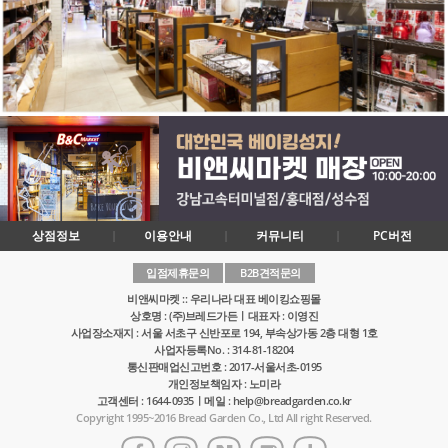
상점정보
이용안내
커뮤니티
PC버전
입점제휴문의
B2B견적문의
비앤씨마켓 :: 우리나라 대표 베이킹쇼핑몰
상호명 : (주)브레드가든ㅣ대표자 : 이영진
사업장소재지 : 서울 서초구 신반포로 194, 부속상가동 2층 대형 1호
사업자등록No. : 314-81-18204
통신판매업신고번호 : 2017-서울서초-0195
개인정보책임자 : 노미라
고객센터 : 1644-0935ㅣ메일 : help@breadgarden.co.kr
Copyright 1995~2016 Bread Garden Co., Ltd All right Reserved.