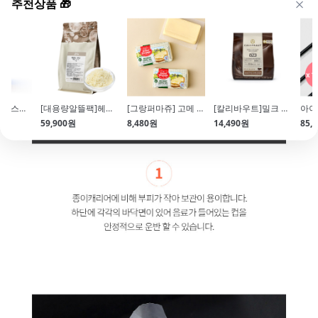
추천상품 🎁
[엘르앤비르]마스카포네치즈(1kg\/테트라팩)
[대용량알뜰팩]헤이즐넛가루(헤즐넛가루\/Hazelnut\/1kg)
[그랑퍼마쥬] 고메 발효버터(200g\/가염\/냉동\/프랑스)
[칼리바우트]밀크 커버춰초콜릿 33.6%(400g\/커버처)
59,900원
8,480원
14,490원
85,