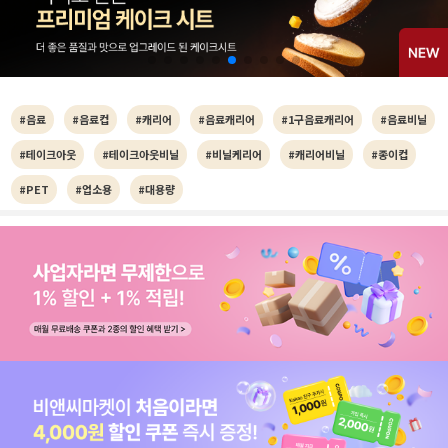
#음료
#음료컵
#캐리어
#음료캐리어
#1구음료캐리어
#음료비닐
#테이크아웃
#테이크아웃비닐
#비닐케리어
#캐리어비닐
#종이컵
#PET
#업소용
#대용량