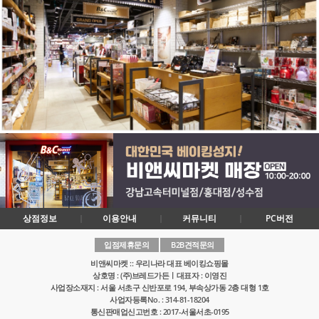
상점정보
이용안내
커뮤니티
PC버전
입점제휴문의
B2B견적문의
비앤씨마켓 :: 우리나라 대표 베이킹쇼핑몰
상호명 : (주)브레드가든ㅣ대표자 : 이영진
사업장소재지 : 서울 서초구 신반포로 194, 부속상가동 2층 대형 1호
사업자등록No. : 314-81-18204
통신판매업신고번호 : 2017-서울서초-0195