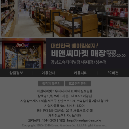
상점정보
이용안내
커뮤니티
PC버전
입점제휴문의
B2B견적문의
비앤씨마켓 :: 우리나라 대표 베이킹쇼핑몰
상호명 : (주)브레드가든ㅣ대표자 : 이영진
사업장소재지 : 서울 서초구 신반포로 194, 부속상가동 2층 대형 1호
사업자등록No. : 314-81-18204
통신판매업신고번호 : 2017-서울서초-0195
개인정보책임자 : 노미라
고객센터 : 1644-0935ㅣ메일 : help@breadgarden.co.kr
Copyright 1995~2016 Bread Garden Co., Ltd All right Reserved.