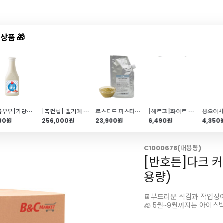
상품 🎁
드샵
신상품
TOP50
특가/혜택
[서울우유]가당연유(500g)
[촉컨셉] 벨기에 프리미엄 화이트 커버춰 초콜릿(10kg\/커버처)
로스티드 피스타치오 크런치 필링(30%함유\/300g\/스프레드)
[헤르코]화이트 커버춰 초콜릿(200g\/칼리바우트사)
990원
256,000원
23,900원
6,490원
4,350
C1000678(대용량)
[반호튼]다크 커버
용량)
🍫부드러운 식감과 작업성
🧊 5월~9월까지는 아이스