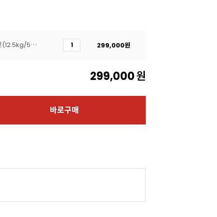
[반호튼]다크 커버처초콜릿(12.5kg/56.1%/대용량)
299,000
원
299,000
원
바로구매