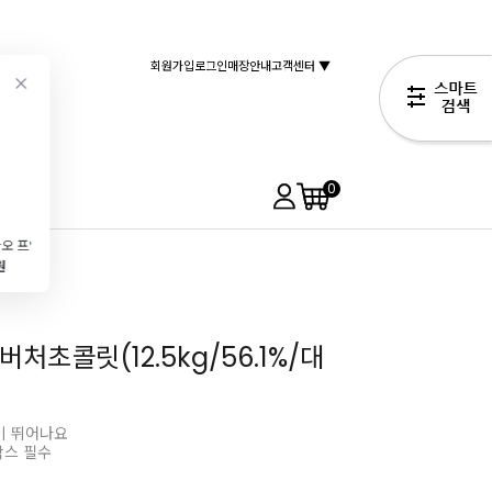
회원가입
로그인
매장안내
고객센터 ▼
0
응오이사오 프엉남 베트남 연유(1284g)
[1인 1개] 앵커FP 무염버터(454g) 특가EVENT!
[브레드가든] 바닐라오일(대용량\/120ml)
[제로가든] 당류0% 다목적용 대체당(1kg\/설탕대용\/제로당)
원
6,190원
13,800원
17,900원
2,990원
처초콜릿(12.5kg/56.1%/대
이 뛰어나요
박스 필수