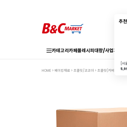
추천
카테고리
카페몰
레시피
대량/사업자
브랜
5,
HOME
>
베이킹재료
>
초콜릿/코코아
>
초콜릿(커버처)