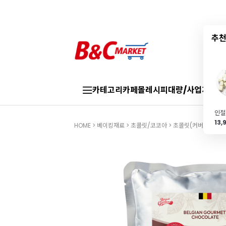
추천
카테고리
카페몰
레시피
대량/사업자
브랜
13,
HOME
>
베이킹재료
>
초콜릿/코코아
>
초콜릿(커버처)