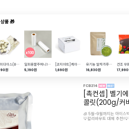
상품 🎁
드샵
신상품
TOP50
특가/혜택
인절미다이스(800g\/냉동\/빙수떡)
일회용짤주머니12인치(100매)\/대용량
[코지아트]케이크박스(무지1호\/받침포함)
유기농 말차가루(말차100%\/하동\/100g)
990원
5,190원
1,690원
16,830원
17,99
FCB214
[촉컨셉] 벨기에
콜릿(200g/커
🧊 5월~9월까지는 아이스
💡칼리바우트 대체 추천!