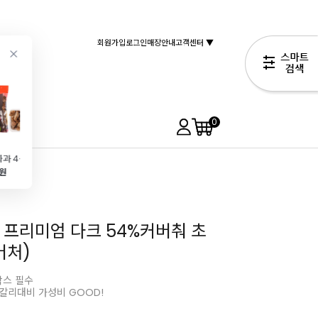
회원가입
로그인
매장안내
고객센터 ▼
0
건조 무화과 4등분 떡무화과(1kg\/튀르키예)
프라리노사W(800g\/헤이즐넛프랄린\/헤이즐넛 38%)
코코아매스(500g)
[주문배송]컴파운드 초콜릿청크(200g)
일자 머핀틀(
0원
45,900원
17,900원
2,990원
13,990원
 프리미엄 다크 54%커버춰 초
버처)
박스 필수
칼리대비 가성비 GOOD!