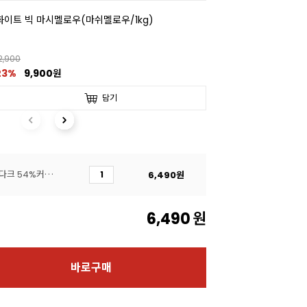
화이트 빅 마시멜로우(마쉬멜로우/1kg)
2,900
23%
9,900원
담기
[촉컨셉] 벨기에 프리미엄 다크 54%커버춰 초콜릿(200g/커버처)
6,490
원
6,490
원
바로구매