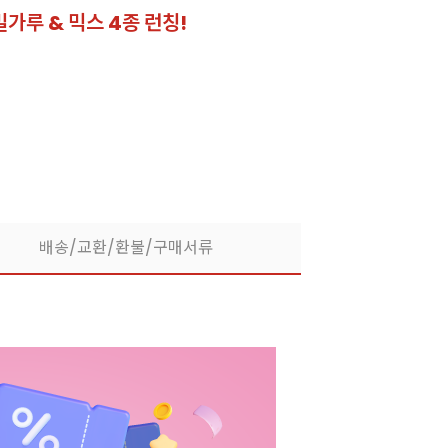
밀가루 & 믹스 4종 런칭!
잘되는 카페의 선
라떼부터 스무디까지! 한
배송/교환/환불/구매서류