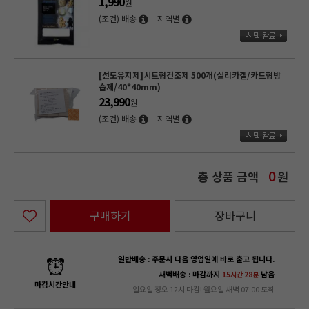
1,990
원
(조건) 배송
지역별
[선도유지제]시트형건조제 500개(실리카겔/카드형방
습제/40*40mm)
23,990
원
(조건) 배송
지역별
총 상품 금액
원
0
구매하기
장바구니
일반배송 : 주문시 다음 영업일에 바로 출고 됩니다.
새벽배송 : 마감까지
남음
15시간 28분
마감시간안내
일요일 정오 12시 마감! 월요일 새벽 07:00 도착