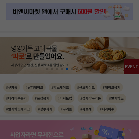
#쿠키통
#딸기케이크
#박스케이크
#큐브케이크
#케이크용기
#티라미수용기
#포장용기
#디저트컵
#정사각쿠키통
#딸기박스
#딸기박스케이크
#상투과자
#구리볼
#사브레
#티라미수