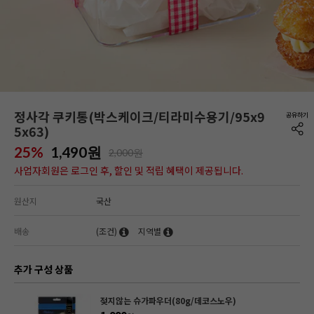
정사각 쿠키통(박스케이크/티라미수용기/95x9
5x63)
25%
1,490
원
2,000원
사업자회원은 로그인 후, 할인 및 적립 혜택이 제공됩니다.
원산지
국산
배송
(조건)
지역별
추가 구성 상품
젖지않는 슈가파우더(80g/데코스노우)