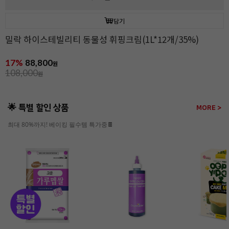
담기
밀락 하이스테빌리티 동물성 휘핑크림(1L*12개/35%)
17%
88,800
원
108,000
원
🌟 특별 할인 상품
MORE >
최대 80%까지! 베이킹 필수템 특가중🍫