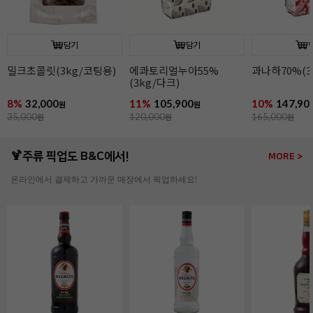
담기
담기
과나하70%(3kg/다크)
이보아르35%(3kg/
오팔리스33%(
화이트)
화이트)
10%
147,900
9%
149,900
13%
164,90
원
원
165,000
원
165,000
원
190,000
원
🍹주류 픽업도 B&C에서!
MORE >
온라인에서 결제하고 가까운 매장에서 픽업하세요!