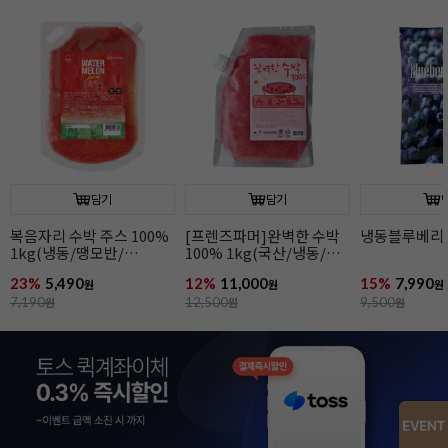
담기
담기
냉동블루베리(1kg)
냉동딸기(1kg)
냉동망고(1kg
15%
7,990
14%
5,990
10%
8,990
원
원
원
9,500
원
7,000
원
10,000
원