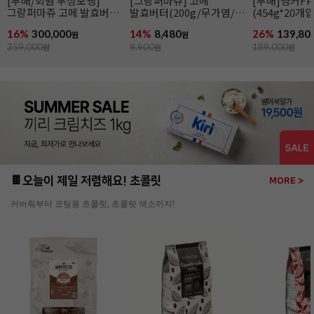
[무배]앵커FP 락틱버터
앵커FP락틱버터(454g/
[엘르앤비르]
(454g*20개입/발효버터)
발효버터)
(500g*8개입)
26%
139,800
21%
6,990
26%
95,920
원
원
189,000
원
8,900
원
130,000
원
🍫오늘이 제일 저렴해요! 초콜릿
MORE >
커버춰부터 코팅용 초콜릿, 초콜릿 색소까지!