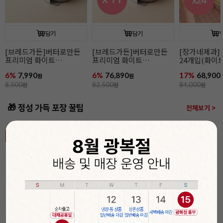
담기
담기
[장가네제과]케이크시트
[장가네제과]케이크시트
[장가네제과
24개입(화이트/미니)
(화이트/미니)
24개입(초코/
17%
68,900
17%
2,900
12%
77,900
원
원
84,000
원
3,500
원
88,800
원
🎁 정성 가득 포장 꿀팁
전체보기 >
베이킹의 완성은 포장!
기간
할인