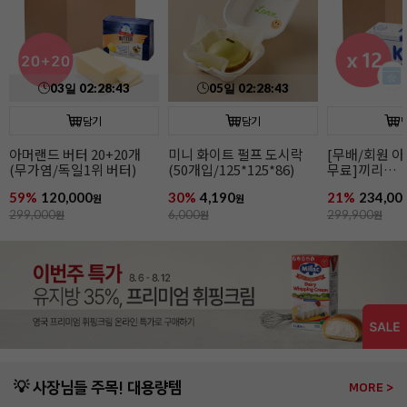
담기
담기
[무배/회원 아이스박스
매일 생크림R(500ml/
홍차가루(70g
무료]끼리
유지방38%)
크림치즈1kgx12개
21%
234,000
37%
4,990
15%
5,490
원
원
원
299,900
원
8,000
원
6,500
원
💡 사장님들 주목! 대용량템
MORE >