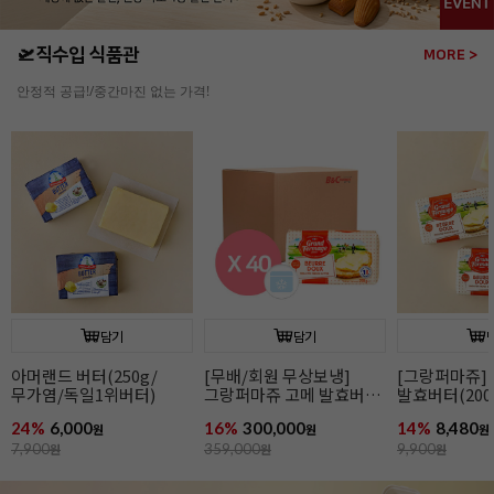
🛫직수입 식품관
MORE >
안정적 공급!/중간마진 없는 가격!
담기
담기
[그랑퍼마쥬] 고메
[무배/회원 무상보냉]
[그랑퍼마쥬]
발효버터(200g/무가염/
그랑퍼마쥬 고메 발효버터
발효버터(200
냉동/프랑스)
(200g*40개입/가염/냉동/
냉동/프랑스)
14%
8,480
16%
300,000
15%
8,480
원
프랑스)
원
원
9,900
원
359,000
원
9,990
원