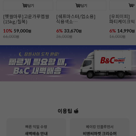
담기
담기
[우피이피]
파티케이크믹스(북어/
[햇쌀마루]
파티케이크믹스(바나나)
고구마)
(15kg/칠복)
6%
14,990
6%
14,990
10%
59,000
원
원
16,000
원
16,000
원
66,000
원
이용팁 🍯
빠른 익일 수령
베이킹 인플루언서
새벽배송 안내
비앤씨마켓 크리슈머