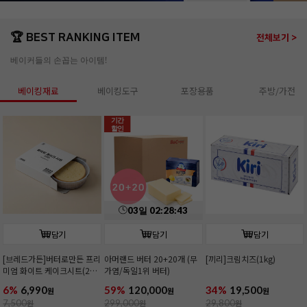
🏆 BEST RANKING ITEM
전체보기 >
베이커들의 손꼽는 아이템!
베이킹재료
베이킹도구
포장용품
주방/가전
기간
할인
03
일
02
:
28
:
41
담기
담기
담기
[브레드가든]버터로만든 프리
아머랜드 버터 20+20개 (무
[끼리]크림치즈(1kg)
미엄 화이트 케이크시트(2호/
가염/독일1위 버터)
커팅)
6%
6,990
59%
120,000
34%
19,500
원
원
원
7,500
원
299,000
원
29,800
원