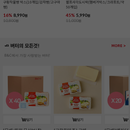
구황작물빵 박스(10개입/감자빵/고구마
펄프사각도시락(햄버거박스/크라프트/약
빵)
50개입)
16%
8,990
45%
5,990
원
원
10,800
원
11,000
원
🧈 버터의 모든것!
MORE >
B&C에서 가장 사랑받는 버터!
담기
담기