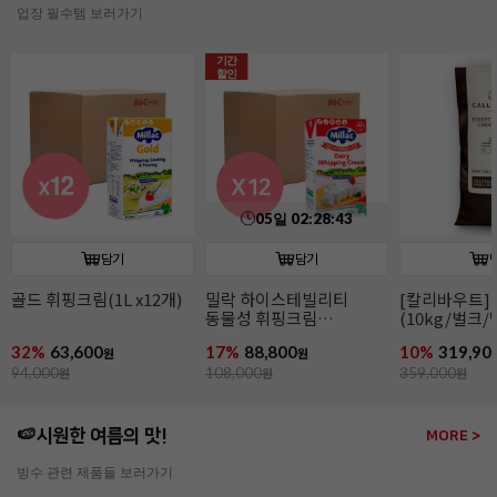
업장 필수템 보러가기
담기
담기
[칼리바우트]2815다크
[칼리바우트]
이태리산 파
(10kg/벌크/벨기에)
화이트초콜릿 W2(10kg/
(2~4mm/14k
벌크/벨기에)
파슬리후레이
10%
319,900
15%
319,200
11%
266,00
원
원
359,000
원
379,000
원
299,000
원
🍉시원한 여름의 맛!
MORE >
빙수 관련 제품들 보러가기