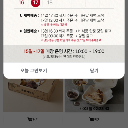
05
일
02
:
28
:
41
담기
담기
속이 잘 보이는 투명 햄버거 상자(50개입/
[코지아트]구움과자박스 (4개입/베이지/
플라스틱)
대)
30%
6,990
21%
5,490
원
원
9,990
원
6,990
원
기간
할인
오늘 그만보기
닫기
05
일
02
:
28
:
41
담기
담기