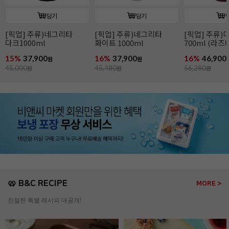
담기
담기
[픽업] 주류)디종 산딸기
[픽업] 주류)꼬인트루
[픽업] 주류)
700ml (라즈베리)
(코인트로) 700ml
1000ml
16%
46,900
16%
41,900
16%
86,900
원
원
56,280
원
49,900
원
104,280
원
🥨 B&C RECIPE
MORE >
친절한 특별 레시피 대공개!