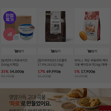
담기
담기
담기
[밀라]마스카포네치즈
[칼리바우트]다크초콜릿
96%↓ 저당 쿠움과자/케이
(500g/6개입)
57.9% 2815(2.5kg)
크용 베이킹슈가(1kg/대체
당)
35%
54,000
17%
69,990
5%
17,900
원
원
원
83,400
원
85,000
원
19,000
원