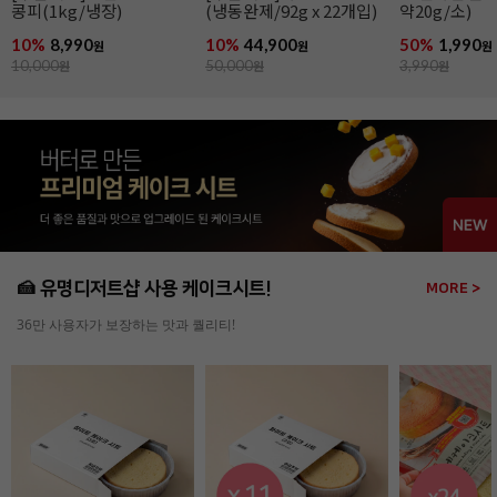
약20g/소)
약100g/소)
50%
1,990
48%
4,590
27%
39,900
원
원
3,990
원
8,990
원
54,990
원
🍰 유명디저트샵 사용 케이크시트!
MORE >
36만 사용자가 보장하는 맛과 퀄리티!