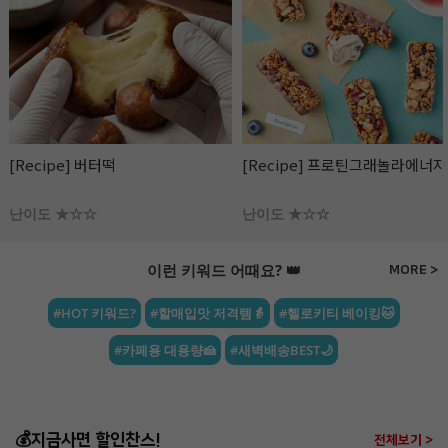
[Recipe] 프로틴그래놀라에너지바
[Recipe] 파로 플레이크 땅콩 &
라즈베리 초콜릿
난이도 ★☆☆
난이도 ★☆☆
이런 키워드 어때요? 👑
MORE >
#HOT 키워드?
#할매입맛 저격템👵
#헬로키티 베이킹🐱
#카페용 대용량🍰
#새벽배송BEST🌙
💰지금사면 할인찬스!
전체보기 >