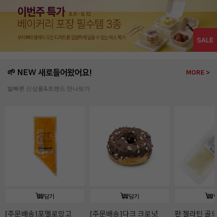
🌱 NEW 새로들어왔어요!
MORE >
발빠른 신상품&트랜드 만나보기
담기
담기
판 젤라틴 골드(10장/
판 젤라틴 골드(50장/
판젤라틴 골드(