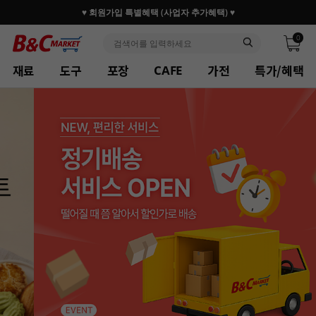
30만 홈베이커 1.2만 사업자가 즐겨찾는 마켓리더
0
재료
도구
포장
가전
특가/혜택
CAFE