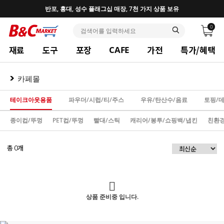
반포, 홍대, 성수 플래그십 매장, 7천 가지 상품 보유
0
재료
도구
포장
가전
특가/혜택
CAFE
카페몰
테이크아웃용품
파우더/시럽/티/주스
우유/탄산수/음료
토핑/
종이컵/뚜껑
PET컵/뚜껑
빨대/스틱
캐리어/봉투/쇼핑백/냅킨
친환경
총
개
0
상품 준비중 입니다.