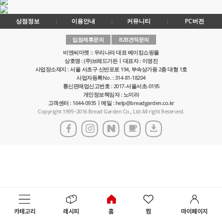
상점정보
이용안내
커뮤니티
PC버전
입점제휴문의
B2B견적문의
비앤씨마켓 :: 우리나라 대표 베이킹쇼핑몰
상호명 : (주)브레드가든ㅣ대표자 : 이영진
사업장소재지 : 서울 서초구 신반포로 194, 부속상가동 2층 대형 1호
사업자등록No. : 314-81-18204
통신판매업신고번호 : 2017-서울서초-0195
개인정보책임자 : 노미라
고객센터 : 1644-0935ㅣ메일 : help@breadgarden.co.kr
Copyright 1995~2016 Bread Garden Co., Ltd All right Reserved.
카테고리
레시피
홈
찜
마이페이지