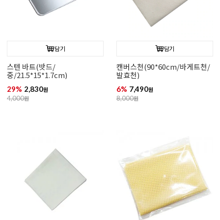
담기
담기
스텐 바트(밧드/
캔버스천(90*60cm/바게트천/
중/21.5*15*1.7cm)
발효천)
29%
2,830
6%
7,490
원
원
4,000
원
8,000
원