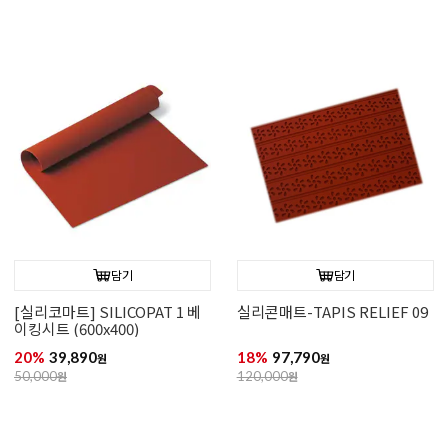
담기
담기
[실리코마트] SILICOPAT 1 베
실리콘매트-TAPIS RELIEF 09
이킹시트 (600x400)
20%
39,890
18%
97,790
원
원
50,000
원
120,000
원