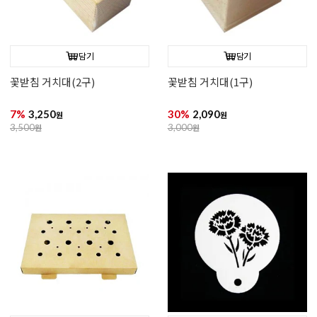
담기
담기
꽃받침 거치대(2구)
꽃받침 거치대(1구)
7%
3,250
30%
2,090
원
원
3,500
원
3,000
원