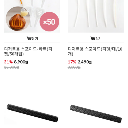
담기
담기
디저트용 스포이드-하트(피
디저트용 스포이드(피펫/대/10
펫/50개입)
개)
31%
8,900
17%
2,490
원
원
13,000
원
3,000
원