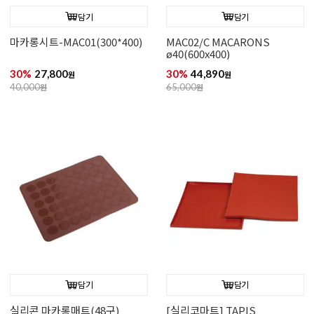
담기
담기
마카롱시트-MAC01(300*400)
MAC02/C MACARONS
ø40(600x400)
30%
27,800
30%
44,890
원
원
40,000
원
65,000
원
담기
담기
실리콘 마카롱매트(48구)
[실리코마트] TAPIS