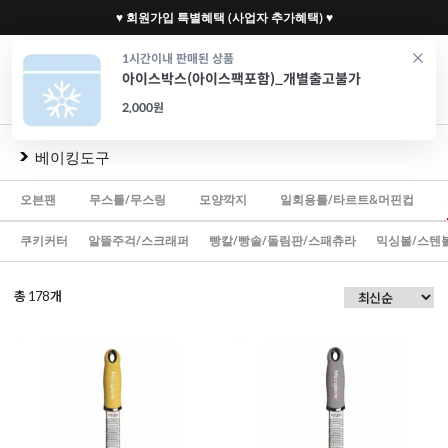
♥ 회원가입 특별혜택 (사업자 추가혜택) ♥
0
1시간이내 판매된 상품
아이스박스(아이스팩포함)_개별출고불가
재료
도구
포장
가전
특가/혜택
CAFE
2,000원
베이킹도구
오븐팬
무스틀/무스링
모양깍지
일회용틀/타르트&머핀컵
쿠키커터
알뜰주걱/스크래퍼
빵칼/빵솔/돌림판/스패츄라
믹싱볼/스텐
총
개
178