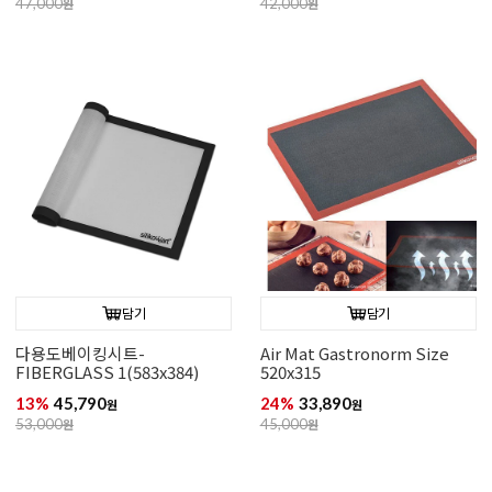
47,000
원
42,000
원
담기
담기
다용도베이킹시트-
Air Mat Gastronorm Size
FIBERGLASS 1(583x384)
520x315
13%
45,790
24%
33,890
원
원
53,000
원
45,000
원