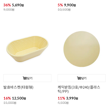
36%
5,690
5%
9,900
원
원
9,000
원
10,500
원
담기
담기
발효바스켓(타원형)
케익받침(3호/Φ240/플라스
틱/PP)
16%
12,500
11%
3,990
원
원
15,000
원
4,500
원