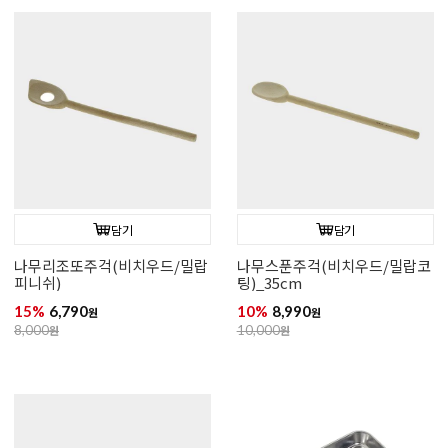
담기
담기
나무리조또주걱(비치우드/밀랍
나무스푼주걱(비치우드/밀랍코
피니쉬)
팅)_35cm
15%
6,790
10%
8,990
원
원
8,000
원
10,000
원