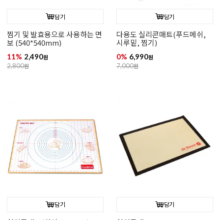
담기
담기
찜기 및 발효용으로 사용하는 면
다용도 실리콘매트(푸드메쉬,
보 (540*540mm)
시루밑, 찜기)
11%
2,490
0%
6,990
원
원
2,800
원
7,000
원
담기
담기