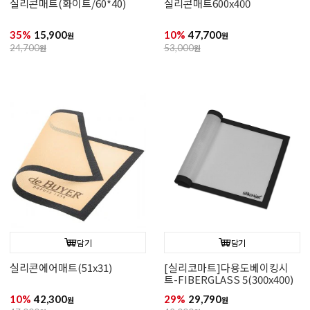
실리콘매트(화이트/60*40)
실리콘매트600x400
35%
15,900
10%
47,700
원
원
24,700
원
53,000
원
담기
담기
실리콘에어매트(51x31)
[실리코마트]다용도베이킹시
트-FIBERGLASS 5(300x400)
10%
42,300
29%
29,790
원
원