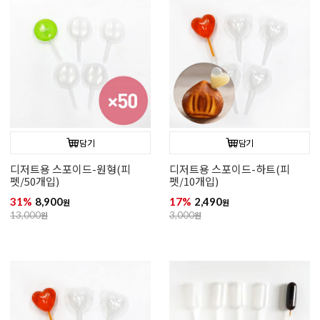
담기
담기
디저트용 스포이드-원형(피
디저트용 스포이드-하트(피
펫/50개입)
펫/10개입)
31%
8,900
17%
2,490
원
원
13,000
원
3,000
원