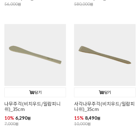
56,000
원
580,000
원
담기
담기
나무주걱(비치우드/밀랍피니
사각나무주걱(비치우드/밀랍피
쉬)_35cm
니쉬)_35cm
10%
6,290
15%
8,490
원
원
7,000
원
10,000
원