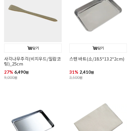
담기
담기
사각나무주걱(비치우드/밀랍코
스텐 바트(소/18.5*13.2*2cm)
팅)_25cm
27%
6,490
31%
2,410
원
원
9,000
원
3,500
원