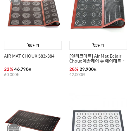
담기
담기
AIR MAT CHOUX 583x384
[실리코마트] Air Mat Eclair
Choux 에끌레어 슈 에어매트
(300x400)
22%
46,790
28%
29,900
원
원
60,000
원
42,000
원