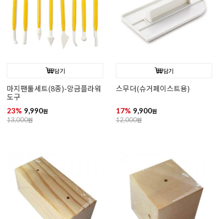
담기
담기
마지팬툴세트(8종)-앙금플라워
스무더(슈거페이스트용)
도구
23%
9,990
17%
9,900
원
원
13,000
원
12,000
원