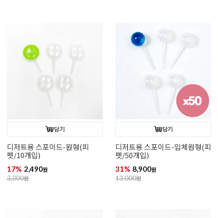
담기
담기
디저트용 스포이드-원형(피
디저트용 스포이드-입체원형(피
펫/10개입)
펫/50개입)
17%
2,490
31%
8,900
원
원
3,000
원
13,000
원