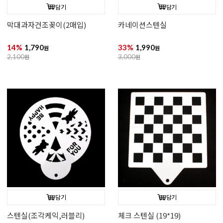
담기
담기
막대과자건조꽂이(2매입)
카네이션스텐실
14%
1,790
33%
1,990
원
원
2,100
원
3,000
원
담기
담기
스텐실(조각케익,러블리)
체크 스텐실 (19*19)