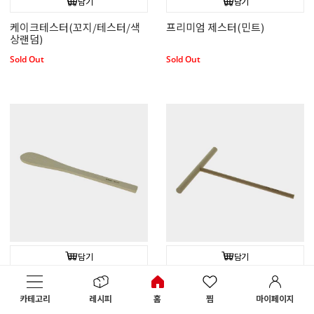
담기
담기
케이크테스터(꼬지/테스터/색
프리미엄 제스터(민트)
상랜덤)
Sold Out
Sold Out
담기
담기
나무주걱(비치우드/밀랍피니
크레페밀대(비치우드/밀랍피니
쉬)_25cm
쉬)
카테고리
레시피
홈
찜
마이페이지
Sold Out
Sold Out