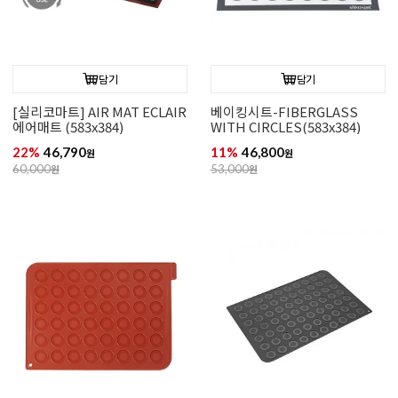
담기
담기
[실리코마트] AIR MAT ECLAIR
베이킹시트-FIBERGLASS
에어매트 (583x384)
WITH CIRCLES(583x384)
22%
46,790
11%
46,800
원
원
60,000
원
53,000
원