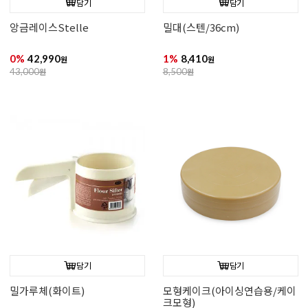
담기
담기
앙금레이스Stelle
밀대(스텐/36cm)
0%
42,990
1%
8,410
원
원
43,000
원
8,500
원
담기
담기
밀가루체(화이트)
모형케이크(아이싱연습용/케이
크모형)