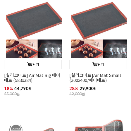
담기
담기
[실리코마트] Air Mat Big 에어
[실리코마트]Air Mat Small
매트 (583x384)
(300x400/에어매트)
18%
44,790
28%
29,900
원
원
55,000
원
42,000
원