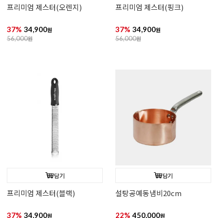
프리미엄 제스터(오렌지)
프리미엄 제스터(핑크)
37%
34,900
37%
34,900
원
원
56,000
원
56,000
원
담기
담기
프리미엄 제스터(블랙)
설탕공예동냄비20cm
37%
34,900
22%
450,000
원
원