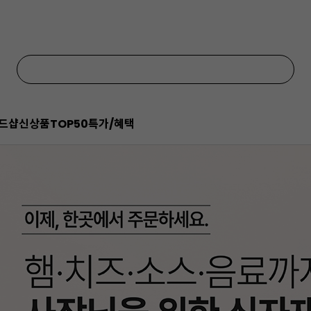
드샵
신상품
TOP50
특가/혜택