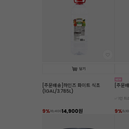
담기
[주문배송]하인즈 화이트 식초
[주문배
(1GAL/3.785L)
✅ 1인 최
9%
14,900원
9%
16,400
5,1