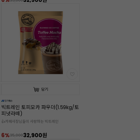
6%
32,900원
35,000
담기
)
빅트레인 토피모카 파우더(1.59kg/토
피넛라떼)
👍카페사장님들이 사랑하는 빅트레인
6%
32,900원
35,000