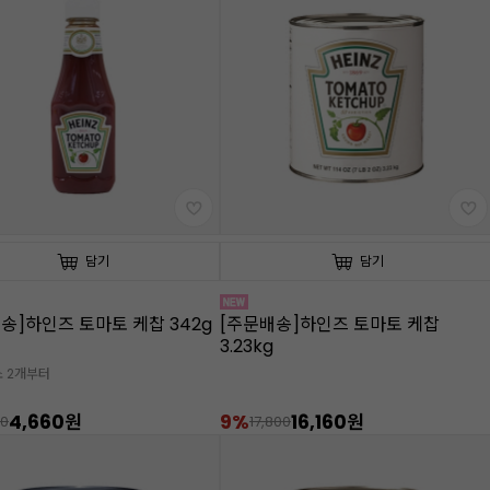
담기
담기
송]하인즈 토마토 케찹 342g
[주문배송]하인즈 토마토 케찹
3.23kg
소 2개부터
4,660원
9%
16,160원
00
17,800