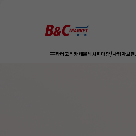
카테고리
카페몰
레시피
대량/사업자
브랜