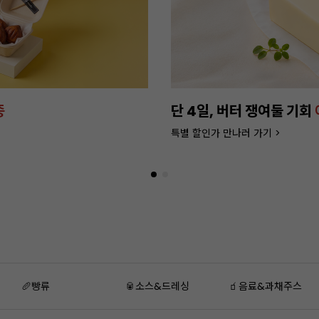
종
단 4일, 버터 쟁여둘 기회
특별 할인가 만나러 가기 >
🥖빵류
🥫소스&드레싱
🧃음료&과채주스