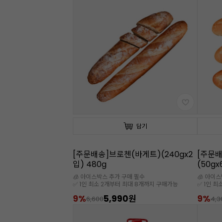
담기
[주문배송]브로첸(바게트)(240gx2
[주문
입) 480g
(50gx
🧊 아이스박스 추가 구매 필수
🧊 아이
✅ 1인 최소 2개부터 최대 8개까지 구매가능
✅ 1인 
9%
5,990원
9%
6,600
4,3