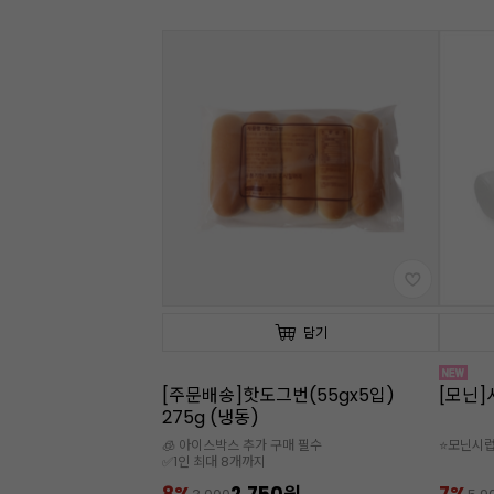
담기
[주문배송]핫도그번(55gx5입)
[모닌]
275g (냉동)
🧊 아이스박스 추가 구매 필수
⭐모닌시럽
✅1인 최대 8개까지