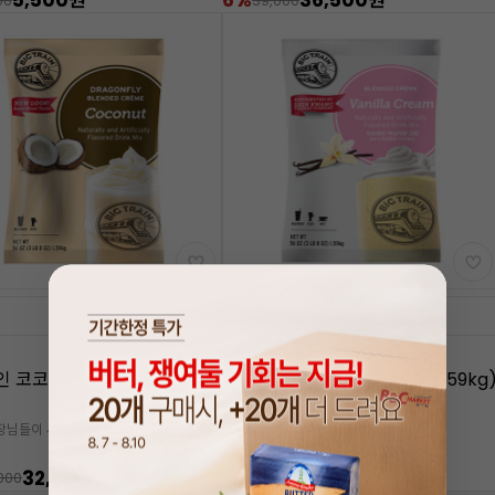
5,500원
6%
36,500원
00
39,000
담기
담기
 코코넛 파우더(1.59kg)
빅트레인 바닐라크림 파우더(1.59kg
장님들이 사랑하는 빅트레인
👍카페사장님들이 사랑하는 빅트레인
32,900원
6%
32,900원
000
35,000