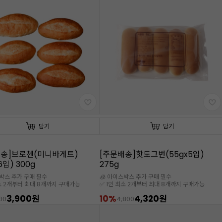
담기
담기
배송]브로첸(미니바게트)
[주문배송]핫도그번(55gx5입)
6입) 300g
275g
스박스 추가 구매 필수
🧊 아이스박스 추가 구매 필수
최소 2개부터 최대 8개까지 구매가능
✅ 1인 최소 2개부터 최대 8개까지 구매가능
3,900원
10%
4,320원
00
4,800