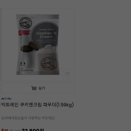
담기
냉
빅트레인 쿠키앤크림 파우더(1.59kg)
👍카페사장님들이 사랑하는 빅트레인