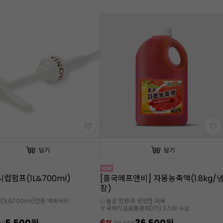
담기
담기
시럽펌프(1L&700ml)
[흥국에프앤비] 자몽농축액(1.8kg/
장)
(1L&700ml)전용 액세서리
🍊높은 함량과 생생한 과육
🏅국제식음료품평회(ITI) 3스타 수상