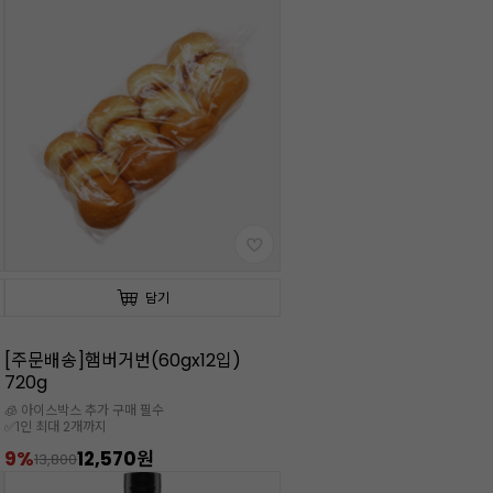
담기
[주문배송]햄버거번(60gx12입)
720g
🧊 아이스박스 추가 구매 필수
✅1인 최대 2개까지
9%
12,570원
13,800