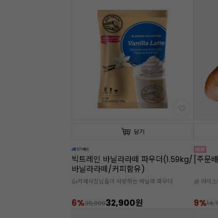
담기
빅트레인 바닐라라떼 파우더(1.59kg/
[주문배
바닐라라떼/커피함유)
👍카페사장님들이 사랑하는 바닐라 파우더
🧊 아이
6%
32,900원
9%
35,000
14,