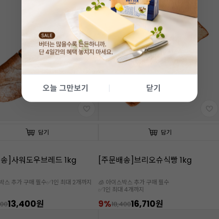
오늘 그만보기
닫기
담기
담기
송]사워도우브레드 1kg
[주문배송]브리오슈식빵 1kg
스박스 추가 구매 필수
✅1인 최대 2개까지
🧊 아이스박스 추가 구매 필수
✅1인 최대 4개까지
13,400원
9%
16,710원
700
18,400