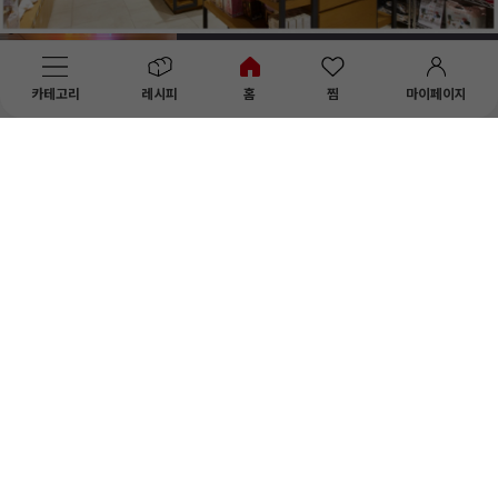
카테고리
레시피
홈
찜
마이페이지
상점정보
이용안내
커뮤니티
PC버전
입점제휴문의
B2B견적문의
비앤씨마켓 :: 우리나라 대표 베이킹쇼핑몰
상호명 : (주)브레드가든ㅣ대표자 : 이영진
사업장소재지 : 서울 서초구 신반포로 194, 부속상가동 2층 대형 1호
사업자등록No. : 314-81-18204
통신판매업신고번호 : 2017-서울서초-0195
개인정보책임자 : 노미라
고객센터 : 1644-0935ㅣ메일 : help@breadgarden.co.kr
Copyright 1995~2016 Bread Garden Co., Ltd All right Reserved.