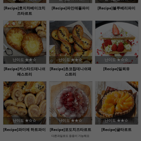
[Recipe]호지차베이크치
[Recipe]파인애플파이
[Recipe]블루베리파이
즈타르트
난이도 ★★☆
난이도 ★★☆
난이도 ★☆☆
[Recipe]커스타드데니쉬
[Recipe]초코칩데니쉬패
[Recipe]밀푀유
패스트리
스트리
난이도 ★☆☆
난이도 ★★☆
난이도 ★★☆
[Recipe]파미에 하트파이
[Recipe]포도치즈타르트
[Recipe]귤타르트
다른과일로도 응용이 가능해요