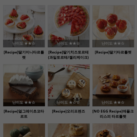
난이도 ★★☆
난이도 ★★☆
난이도 ★★☆
[Recipe]딸기미니타르틀
[Recipe]딸기치즈토르테
[Recipe]딸기타르틀렛
렛
(과일토르테/젤리케이크)
난이도 ★★☆
난이도 ★☆☆
난이도 ★★☆
[Recipe]얼그레이초코타
[Recipe]오리프렌즈
[NO EGG Recipe]애플크
르트
리스피 타르틀렛