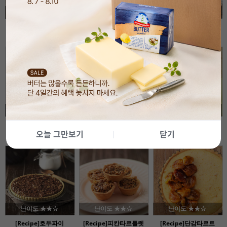
난이도 ★★☆
난이도 ★★☆
난이도 ★★☆
[Recipe]복숭아보트타르
[Recipe]티라미수타르트
[Recipe]녹차치즈타르트
트
난이도 ★★★
난이도 ★★☆
난이도 ★★☆
[Recipe]캐러멜너트타르
[Recipe]린처토르테
[Recipe]호두크럼블타르
트
트
오늘 그만보기
닫기
오스트리아 린츠 지방의 전통과자
난이도 ★★☆
난이도 ★★☆
난이도 ★★☆
[Recipe]호두파이
[Recipe]피칸타르틀렛
[Recipe]단감타르트