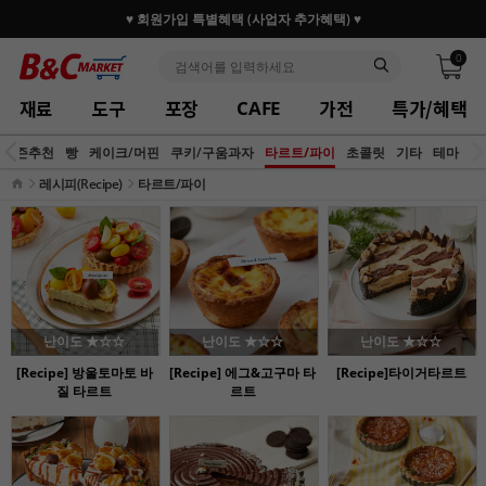
♥ 회원가입 특별혜택 (사업자 추가혜택) ♥
0
재료
도구
포장
가전
특가/혜택
CAFE
시즌추천
빵
케이크/머핀
쿠키/구움과자
초콜릿
기타
테마
타르트/파이
레시피(Recipe)
타르트/파이
난이도 ★☆☆
난이도 ★☆☆
난이도 ★☆☆
[Recipe] 방울토마토 바
[Recipe] 에그&고구마 타
[Recipe]타이거타르트
질 타르트
르트