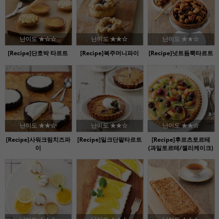
난이도 ★☆☆
난이도 ★★☆
난이도 ★★☆
[Recipe]단호박 타르트
[Recipe]복주머니파이
[Recipe]넛트듬뿍타르트
난이도 ★★☆
난이도 ★★☆
난이도 ★★☆
[Recipe]사워크림치즈파
[Recipe]밀크단팥타르트
[Recipe]후르츠토르테
이
(과일토르테/젤리케이크)