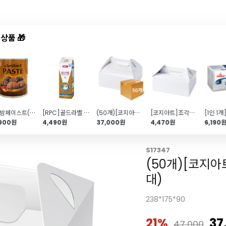
상품 🎁
드샵
신상품
TOP50
특가/혜택
보늬밤페이스트(960g)
[RPC]골드라벨 휘핑크림(무향\/1030g)
(50개)[코지아트]돔형조각케이크박스(민트리프\/대)
[코지아트]조각케이크상자 (퓨어화이트\/특대\/5개)
,900원
4,490원
37,000원
4,470원
6,190
S17347
(50개)[코지
대)
238*175*90
21%
37
47,000