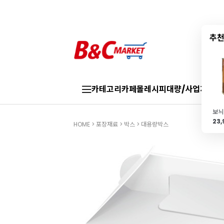
추천
카테고리
카페몰
레시피
대량/사업자
브랜
23
HOME
>
포장재료
>
박스
>
대용량박스