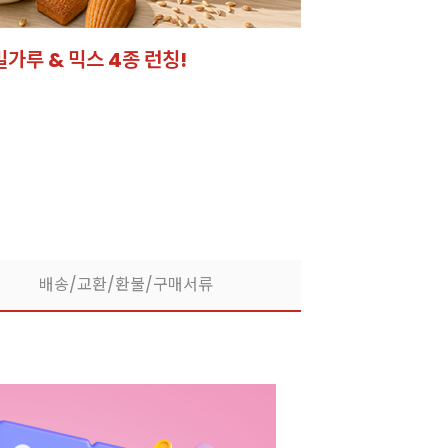
밀가루 & 믹스 4종 런칭!
잘되는 카페의 선
라떼부터 스무디까지! 한
배송/교환/환불/구매서류