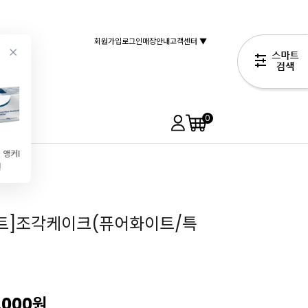
회원가입
로그인
매장안내
고객센터 ▼
0
[1인 1개] 앵커FP 무염버터(454g) 특가EVENT!
스텐볼(믹싱볼\/소\/24cm)
[코지아트]조각케이크상자 (퓨어화이트\/대\/5개)
[칼리바우트]다크 커버춰초콜릿 54.5%(400g\/커버처)
원
7,490원
3,520원
13,490원
5,190원
아트]조각케이크(퓨어화이트/특
,000
원