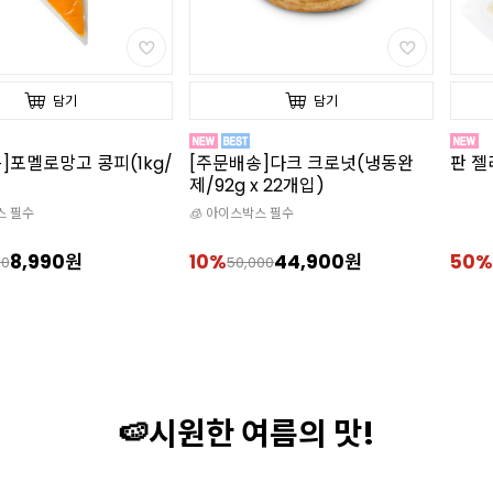
담기
담기
]다크 크로넛(냉동완
판 젤라틴 골드(10장/약20g/소)
판 젤
x 22개입)
소)
스 필수
44,900원
50%
1,990원
49%
00
3,990
🍉시원한 여름의 맛!