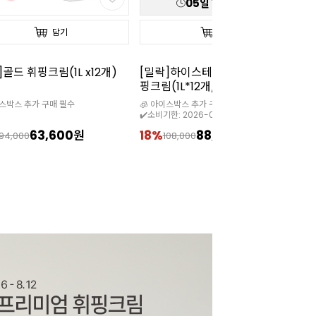
05
일
18
:
29
:
25
담기
담기
]하이스테빌리티 동물성 휘
[칼리바우트]2815다크(10kg/벌
[칼
(1L*12개/35%)
크/벨기에)
W
이스박스 추가 구매 필수
🧊 5월~9월까지는 아이스박스 필수

한: 2026-09-08
88,800원
11%
319,900원
1
108,000
359,000