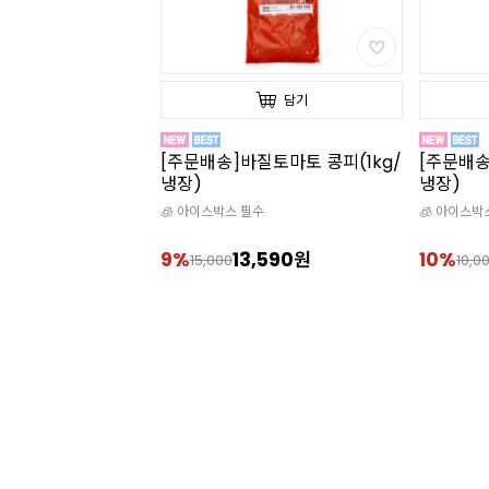
담기
담기
질토마토 콩피(1kg/
[주문배송]포멜로망고 콩피(1kg/
[주문배송
냉장)
제/92g 
수
🧊 아이스박스 필수
🧊 아이스박
,590원
10%
8,990원
10%
10,000
50,0