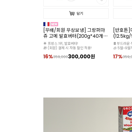
담기
담기
무상보냉] 그랑퍼마
[반호튼]다크 커버처초콜릿
[햇쌀마루
버터(200g*40개
(12.5kg/56.1%/대용량)
입/1kg
/프랑스)
발효버터!
🍫부드러운 식감과 작업성이 뛰어나요
* 수분량: 12
 자동 할인 적용!
🧊 5월~9월까지는 아이스박스 필수
300,000원
17%
299,000원
28%
359,000
120,