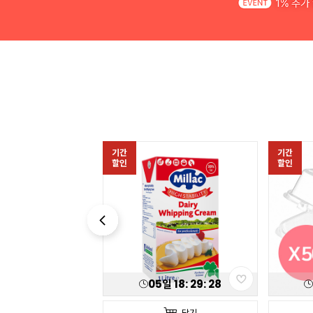
기간
기간
할인
할인
일
18
:
29
:
26
05
일
18
:
29
:
26
담기
담기