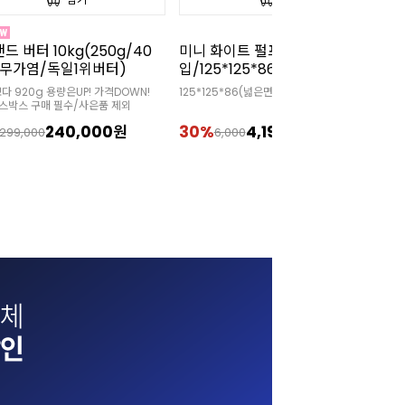
화이트 펄프 도시락 (50개
[무배/회원 아이스박스 무료]끼
[
5*125*86)
리 크림치즈(1kgx12개)
3
25*86(넓은면)/75*75*86(바닥면)
🧊 회원 아이스박스 무상 증정 상품
✅

4,190원
22%
234,000원
3
6,000
299,900