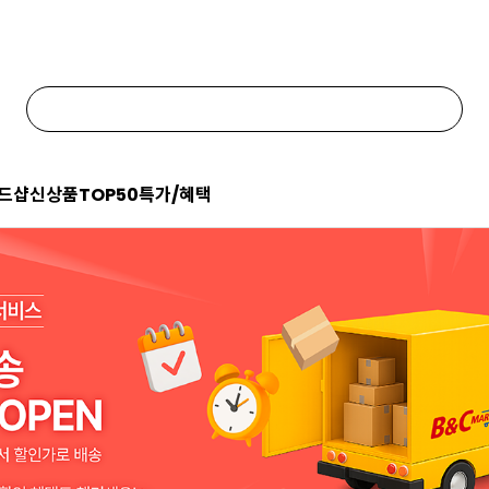
드샵
신상품
TOP50
특가/혜택