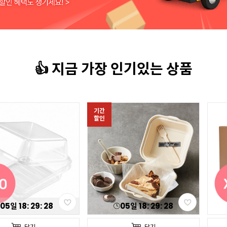
👍 지금 가장 인기있는 상품
기간
할인
05
일
18
:
29
:
26
담기
담기