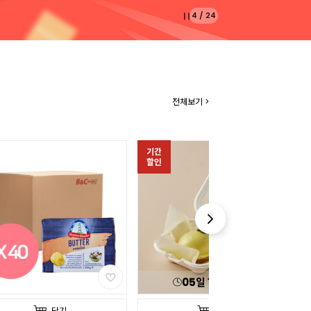
5
/
24
전체보기 >
05
일
18
:
29
:
26
담기
담기