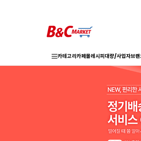
카테고리
카페몰
레시피
대량/사업자
브랜