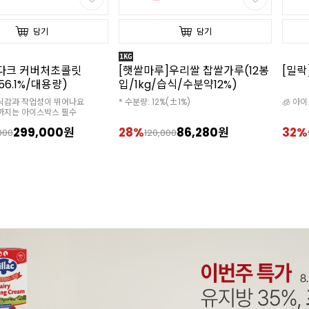
담기
담기
]우리쌀 찹쌀가루(12봉
[밀락]골드 휘핑크림(1L x12개)
[밀락
/습식/수분약12%)
핑크림
%(±1%)
🧊 아이스박스 추가 구매 필수
🧊 아
✔️소비기
86,280원
32%
63,600원
18%
000
94,000