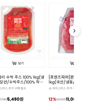
담기
담기
즈파머]완벽한 수박 100%
냉동블루베리(1kg)
냉
(국산/냉동/땡모반/100%착
이스박스 추가 구매 필수
🧊 아이스박스 추가 구매 필수

11,000원
16%
7,990원
1
2,500
9,500