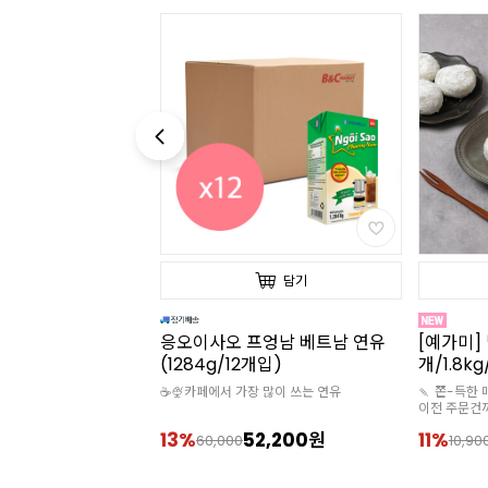
담기
담기
프엉남 베트남 연유
[예가미] 벌크 찹쌀떡 (60g*30
[예가미] 
개입)
개/1.8kg/냉동)
개/1.8k
 많이 쓰는 연유
🍡 쫀-득한 매력을 지닌 찹쌀떡 🚘 오전 9시
🍡 쫀-득한 
이전 주문건까지 당일 출고
이전 주문건
🧊아이스박스 추가구매 필수
🧊아이스박
2,200원
11%
9,700원
11%
10,900
10,90