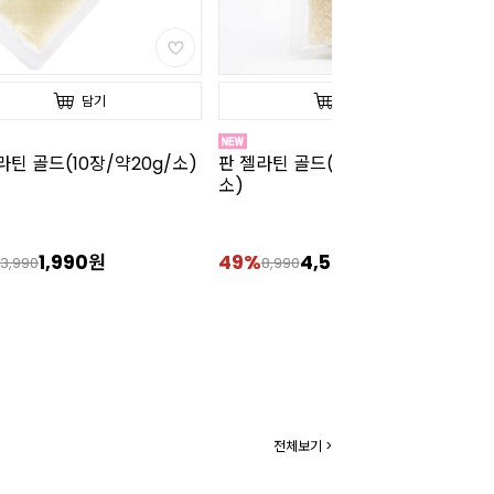
담기
담기
라틴 골드(50장/약100g/
판젤라틴 골드(1kg/소)
[
도

4,590원
27%
39,900원
2
8,990
54,990
전체보기 >