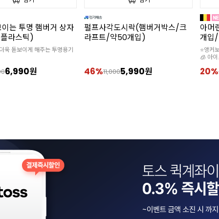
도시락(햄버거박스/크
아머랜드 버터 10kg(250g/40
미니 
50개입)
개입/무가염/독일1위버터)
입/12
⭐앵커보다 920g 용량은UP! 가격DOWN!
125*1
🧊 아이스박스 구매 필수/사은품 제외
5,990원
20%
240,000원
30%
00
299,000