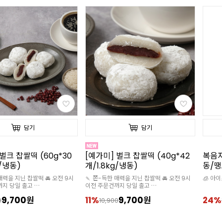
담기
담기
벌크 찹쌀떡 (40g*42
복음자리 수박 주스 100% 1kg(냉
[프렌
g/냉동)
동/땡모반/수박주스/100% 착
1kg
즙)
즙)
매력을 지닌 찹쌀떡 🚘 오전 9시
🧊 아이스박스 추가 구매 필수
🧊 아
까지 당일 출고
스 추가구매 필수
9,700원
24%
5,490원
12%
0
7,190
1