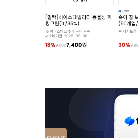
테빌리티 동물성 휘
속이 잘 보이는 투명 햄버거 상자
펄프사각
5%)
(50개입/플라스틱)
라프트/약
가 구매 필수
🌟 디저트를 더욱 돋보이게 해주는 투명용기
6-09-08
,400원
30%
6,990원
46%
9,990
11,0