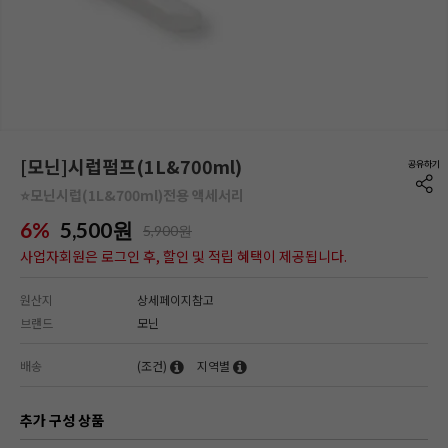
[모닌]시럽펌프(1L&700ml)
⭐모닌시럽(1L&700ml)전용 액세서리
6%
5,500
원
5,900원
사업자회원은 로그인 후, 할인 및 적립 혜택이 제공됩니다.
원산지
상세페이지참고
브랜드
모닌
배송
(조건)
지역별
추가 구성 상품