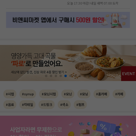
오늘 17:30 마감! 내일 새벽 07:00 도착
#시럽
#syrup
#모닌시럽
#모닌
#모닝
#홈카페
#카페
#음료
#칵테일
#드링크
#색소
#펌프