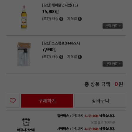
[모닌]헤이즐넛시럽(1L)
15,800
원
(조건) 배송
지역별
[모닌]소스펌프(FM&SA)
7,990
원
(조건) 배송
지역별
총 상품 금액
원
0
구매하기
장바구니
일반배송 : 마감까지
남았습니다.
2시간:46분
오늘 출고(100%)!
새벽배송 : 마감까지
남았습니다.
3시간:46분
마감시간안내