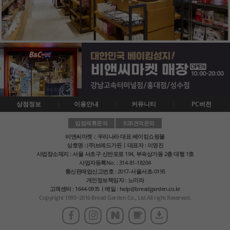
상점정보
이용안내
커뮤니티
PC버전
입점제휴문의
B2B견적문의
비앤씨마켓 :: 우리나라 대표 베이킹쇼핑몰
상호명 : (주)브레드가든ㅣ대표자 : 이영진
사업장소재지 : 서울 서초구 신반포로 194, 부속상가동 2층 대형 1호
사업자등록No. : 314-81-18204
통신판매업신고번호 : 2017-서울서초-0195
개인정보책임자 : 노미라
고객센터 : 1644-0935ㅣ메일 : help@breadgarden.co.kr
Copyright 1995~2016 Bread Garden Co., Ltd All right Reserved.