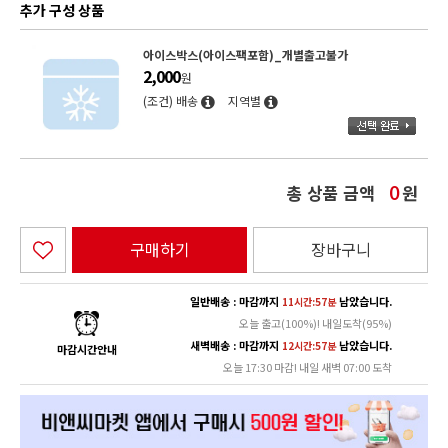
추가 구성 상품
아이스박스(아이스팩포함)_개별출고불가
2,000
원
(조건) 배송
지역별
총 상품 금액
원
0
구매하기
장바구니
일반배송 : 마감까지
남았습니다.
11시간:57분
오늘 출고(100%)! 내일도착(95%)
새벽배송 : 마감까지
남았습니다.
12시간:57분
마감시간안내
오늘 17:30 마감! 내일 새벽 07:00 도착