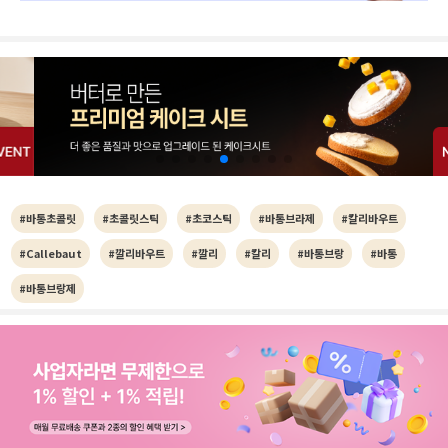
#바통초콜릿
#초콜릿스틱
#초코스틱
#바통브라제
#칼리바우트
#Callebaut
#깔리바우트
#깔리
#칼리
#바통브랑
#바통
#바통브랑제