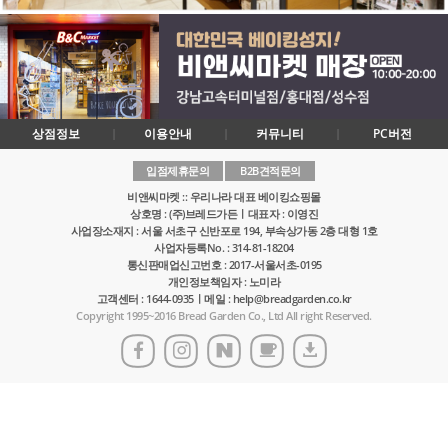
상점정보
이용안내
커뮤니티
PC버전
입점제휴문의
B2B견적문의
비앤씨마켓 :: 우리나라 대표 베이킹쇼핑몰
상호명 : (주)브레드가든ㅣ대표자 : 이영진
사업장소재지 : 서울 서초구 신반포로 194, 부속상가동 2층 대형 1호
사업자등록No. : 314-81-18204
통신판매업신고번호 : 2017-서울서초-0195
개인정보책임자 : 노미라
고객센터 : 1644-0935ㅣ메일 : help@breadgarden.co.kr
Copyright 1995~2016 Bread Garden Co., Ltd All right Reserved.