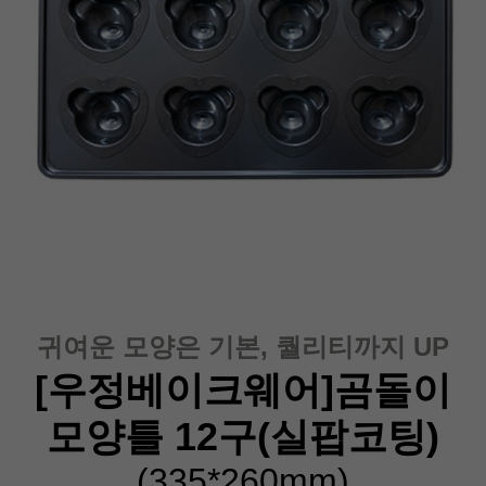
귀여운 모양은 기본, 퀄리티까지 UP
[우정베이크웨어]곰돌이
모양틀 12구(실팝코팅)
(335*260mm
)