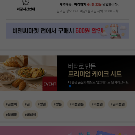
새벽배송 : 마감까지
남았습니다.
0시간:33분
마감시간안내
일요일 정오 12시 마감! 월요일 새벽 07:00 도착
#곰돌이
#곰
#빵팬
#빵틀
#마들렌틀
#마들렌
#곰마들렌
#답례품
#버터떡