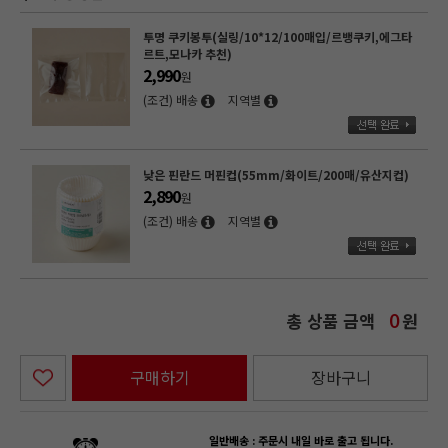
투명 쿠키봉투(실링/10*12/100매입/르뱅쿠키,에그타
르트,모나카 추천)
2,990
원
(조건) 배송
지역별
낮은 핀란드 머핀컵(55mm/화이트/200매/유산지컵)
2,890
원
(조건) 배송
지역별
총 상품 금액
원
0
구매하기
장바구니
일반배송 : 주문시 내일 바로 출고 됩니다.