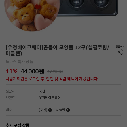
[우정베이크웨어]곰돌이 모양틀 12구(실팝코팅/
마들렌)
노마진 특가 상품
11%
44,000
원
49,900원
사업자회원은 로그인 후, 할인 및 적립 혜택이 제공됩니다.
원산지
국산
브랜드
우정베이크웨어
배송
(조건)
지역별
추가 구성 상품